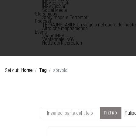
INGVterremoti
INGVvulcani
Social Media
Story maps
Story maps e Terremoti
Podcast
TERRA INSTABILE Un viaggio nel cuore del nostr
Altro che mappamondo
Eventi
25anniINGV
Ventennale INGV
Notte dei Ricercatori
Sei qui:
Home
Tag
sorvolo
Inserisci parte del titolo
Pulisc
FILTRO