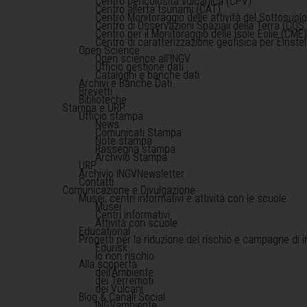
Centro pericolosità vulcanica (CPV)
Centro allerta tsunami (CAT)
Centro Monitoraggio delle attività del Sottosuol
Centro di Osservazioni Spaziali della Terra (COS 
Centro per il Monitoraggio delle Isole Eolie (CME
Centro di caratterizzazione geofisica per Einst
Open Science
Open science all'INGV
Ufficio gestione dati
Cataloghi e banche dati
Archivi e Banche Dati
Brevetti
Biblioteche
Stampa e URP
Ufficio stampa
News
Comunicati Stampa
Note stampa
Rassegna stampa
Archivio Stampa
URP
Archivio INGVNewsletter
Contatti
Comunicazione e Divulgazione
Musei, centri informativi e attività con le scuole
Musei
Centri informativi
Attività con scuole
Educational
Progetti per la riduzione del rischio e campagne di 
Edurisk
Io non rischio
Alla scoperta
dell'Ambiente
dei Terremoti
dei Vulcani
Blog & Canali Social
INGVambiente