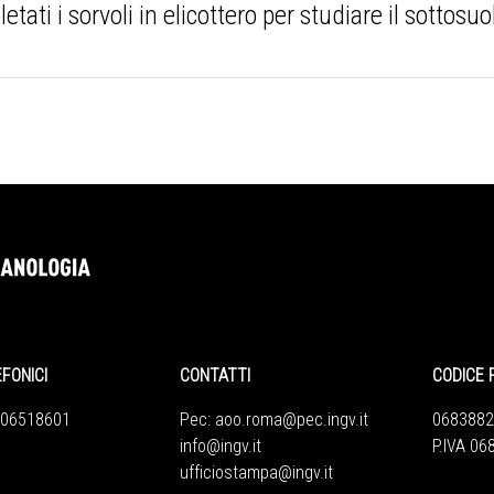
i i sorvoli in elicottero per studiare il sottosuo
EFONICI
CONTATTI
CODICE 
 06518601
Pec:
aoo.roma@pec.ingv.it
0683882
info@ingv.it
P.IVA 0
ufficiostampa@ingv.it