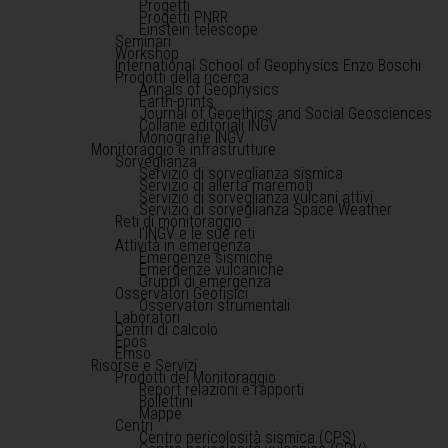
Progetti
Progetti PNRR
Einstein telescope
Seminari
Workshop
International School of Geophysics Enzo Boschi
Prodotti della ricerca
Annals of Geophysics
Earth-prints
Journal of Geoethics and Social Geosciences
Collane editoriali INGV
Monografie INGV
Monitoraggio e infrastrutture
Sorveglianza
Servizio di sorveglianza sismica
Servizio di allerta maremoti
Servizio di sorveglianza vulcani attivi
Servizio di sorveglianza Space Weather
Reti di monitoraggio
l'INGV e le sue reti
Attività in emergenza
Emergenze sismiche
Emergenze vulcaniche
Gruppi di emergenza
Osservatori Geofisici
Osservatori strumentali
Laboratori
Centri di calcolo
Epos
Emso
Risorse e Servizi
Prodotti del Monitoraggio
Report relazioni e rapporti
Bollettini
Mappe
Centri
Centro pericolosità sismica (CPS)