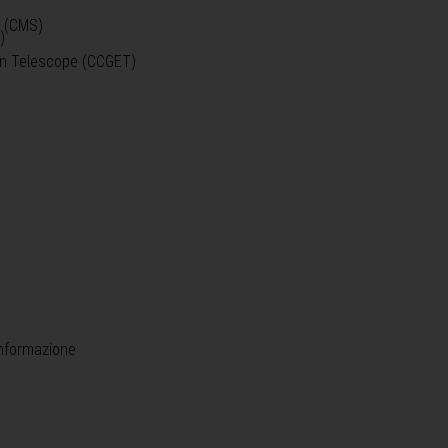
o (CMS)
)
)
ein Telescope (CCGET)
informazione