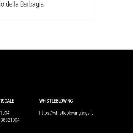
lo della Barbagia
FISCALE
WHISTLEBLOWING
1004
https://whistleblowing.ingv.
it
6838821004