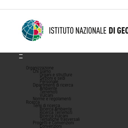
Organizzazione
Chi siamo
Organi e strutture
Sezioni e sedi
Personale
Dipartimenti di ricerca
Ambiente
Terremoti
Vulcani
Norme e regolamenti
Ricerca
Temi di ricerca
Ricerca Ambiente
Ricerca Terremoti
Ricerca Vulcani
Tematiche trasversali
Progetti e Convenzioni
Convenzioni