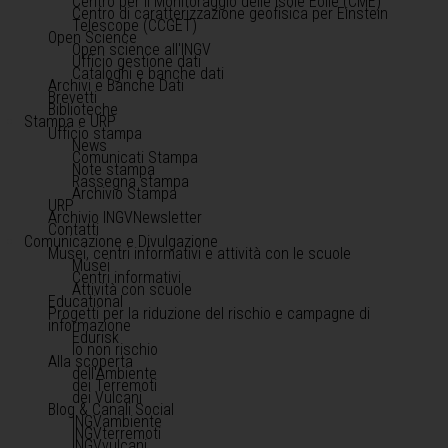
Centro per il Monitoraggio delle Isole Eolie (CME)
Centro di caratterizzazione geofisica per Einstein
Telescope (CCGET)
Open Science
Open science all'INGV
Ufficio gestione dati
Cataloghi e banche dati
Archivi e Banche Dati
Brevetti
Biblioteche
Stampa e URP
Ufficio stampa
News
Comunicati Stampa
Note stampa
Rassegna stampa
Archivio Stampa
URP
Archivio INGVNewsletter
Contatti
Comunicazione e Divulgazione
Musei, centri informativi e attività con le scuole
Musei
Centri informativi
Attività con scuole
Educational
Progetti per la riduzione del rischio e campagne di
informazione
Edurisk
Io non rischio
Alla scoperta
dell'Ambiente
dei Terremoti
dei Vulcani
Blog & Canali Social
INGVambiente
INGVterremoti
INGVvulcani