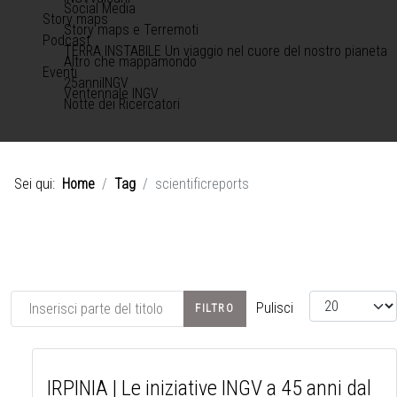
Social Media
Story maps
Story maps e Terremoti
Podcast
TERRA INSTABILE Un viaggio nel cuore del nostro pianeta
Altro che mappamondo
Eventi
25anniINGV
Ventennale INGV
Notte dei Ricercatori
Sei qui:
Home
Tag
scientificreports
Inserisci parte del titolo
Visualizza #
Pulisci
FILTRO
IRPINIA | Le iniziative INGV a 45 anni dal