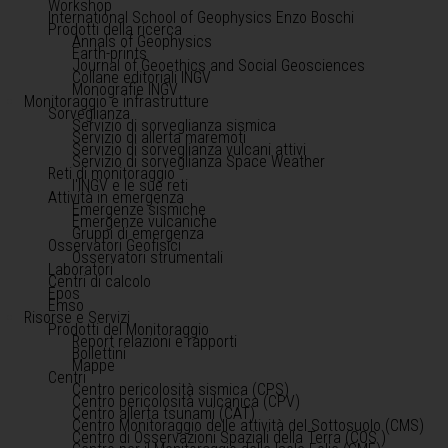
Workshop
International School of Geophysics Enzo Boschi
Prodotti della ricerca
Annals of Geophysics
Earth-prints
Journal of Geoethics and Social Geosciences
Collane editoriali INGV
Monografie INGV
Monitoraggio e infrastrutture
Sorveglianza
Servizio di sorveglianza sismica
Servizio di allerta maremoti
Servizio di sorveglianza vulcani attivi
Servizio di sorveglianza Space Weather
Reti di monitoraggio
l'INGV e le sue reti
Attività in emergenza
Emergenze sismiche
Emergenze vulcaniche
Gruppi di emergenza
Osservatori Geofisici
Osservatori strumentali
Laboratori
Centri di calcolo
Epos
Emso
Risorse e Servizi
Prodotti del Monitoraggio
Report relazioni e rapporti
Bollettini
Mappe
Centri
Centro pericolosità sismica (CPS)
Centro pericolosità vulcanica (CPV)
Centro allerta tsunami (CAT)
Centro Monitoraggio delle attività del Sottosuolo (CMS)
Centro di Osservazioni Spaziali della Terra (COS )