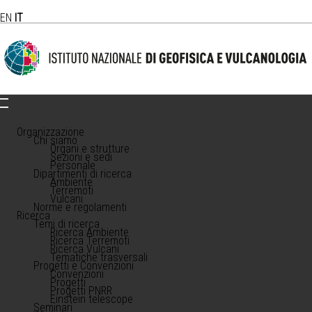
EN
IT
Organizzazione
Chi siamo
Organi e strutture
Sezioni e sedi
Personale
Dipartimenti di ricerca
Ambiente
Terremoti
Vulcani
Norme e regolamenti
Ricerca
Temi di ricerca
Ricerca Ambiente
Ricerca Terremoti
Ricerca Vulcani
Tematiche trasversali
Progetti e Convenzioni
Convenzioni
Progetti
Progetti PNRR
Einstein telescope
Seminari