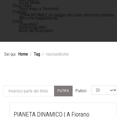
Social Media
Story maps
Story maps e Terremoti
Podcast
TERRA INSTABILE Un viaggio nel cuore del nostro pianeta
Altro che mappamondo
Eventi
25anniINGV
Ventennale INGV
Notte dei Ricercatori
Sei qui:
Home
Tag
risorseidriche
Inserisci parte del titolo
Visualizza #
Pulisci
FILTRO
PIANETA DINAMICO | A Fiorano