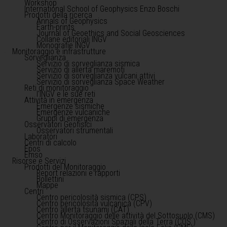
Workshop
International School of Geophysics Enzo Boschi
Prodotti della ricerca
Annals of Geophysics
Earth-prints
Journal of Geoethics and Social Geosciences
Collane editoriali INGV
Monografie INGV
Monitoraggio e infrastrutture
Sorveglianza
Servizio di sorveglianza sismica
Servizio di allerta maremoti
Servizio di sorveglianza vulcani attivi
Servizio di sorveglianza Space Weather
Reti di monitoraggio
l'INGV e le sue reti
Attività in emergenza
Emergenze sismiche
Emergenze vulcaniche
Gruppi di emergenza
Osservatori Geofisici
Osservatori strumentali
Laboratori
Centri di calcolo
Epos
Emso
Risorse e Servizi
Prodotti del Monitoraggio
Report relazioni e rapporti
Bollettini
Mappe
Centri
Centro pericolosità sismica (CPS)
Centro pericolosità vulcanica (CPV)
Centro allerta tsunami (CAT)
Centro Monitoraggio delle attività del Sottosuolo (CMS)
Centro di Osservazioni Spaziali della Terra (COS )