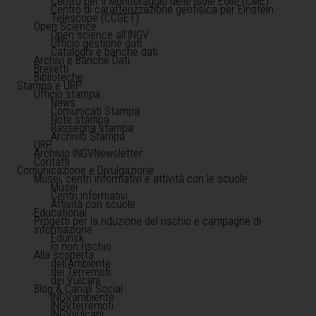
Centro per il Monitoraggio delle Isole Eolie (CME)
Centro di caratterizzazione geofisica per Einstein
Telescope (CCGET)
Open Science
Open science all'INGV
Ufficio gestione dati
Cataloghi e banche dati
Archivi e Banche Dati
Brevetti
Biblioteche
Stampa e URP
Ufficio stampa
News
Comunicati Stampa
Note stampa
Rassegna stampa
Archivio Stampa
URP
Archivio INGVNewsletter
Contatti
Comunicazione e Divulgazione
Musei, centri informativi e attività con le scuole
Musei
Centri informativi
Attività con scuole
Educational
Progetti per la riduzione del rischio e campagne di
informazione
Edurisk
Io non rischio
Alla scoperta
dell'Ambiente
dei Terremoti
dei Vulcani
Blog & Canali Social
INGVambiente
INGVterremoti
INGVvulcani