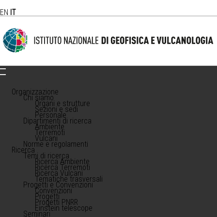
EN
IT
Organizzazione
Chi siamo
Organi e strutture
Sezioni e sedi
Personale
Dipartimenti di ricerca
Ambiente
Terremoti
Vulcani
Norme e regolamenti
Ricerca
Temi di ricerca
Ricerca Ambiente
Ricerca Terremoti
Ricerca Vulcani
Tematiche trasversali
Progetti e Convenzioni
Convenzioni
Progetti
Progetti PNRR
Einstein telescope
Seminari