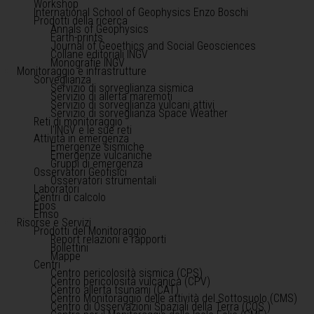
Workshop
International School of Geophysics Enzo Boschi
Prodotti della ricerca
Annals of Geophysics
Earth-prints
Journal of Geoethics and Social Geosciences
Collane editoriali INGV
Monografie INGV
Monitoraggio e infrastrutture
Sorveglianza
Servizio di sorveglianza sismica
Servizio di allerta maremoti
Servizio di sorveglianza vulcani attivi
Servizio di sorveglianza Space Weather
Reti di monitoraggio
l'INGV e le sue reti
Attività in emergenza
Emergenze sismiche
Emergenze vulcaniche
Gruppi di emergenza
Osservatori Geofisici
Osservatori strumentali
Laboratori
Centri di calcolo
Epos
Emso
Risorse e Servizi
Prodotti del Monitoraggio
Report relazioni e rapporti
Bollettini
Mappe
Centri
Centro pericolosità sismica (CPS)
Centro pericolosità vulcanica (CPV)
Centro allerta tsunami (CAT)
Centro Monitoraggio delle attività del Sottosuolo (CMS)
Centro di Osservazioni Spaziali della Terra (COS )