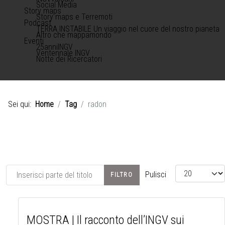
Social Media
Story maps
Story maps e Terremoti
Podcast
TERRA INSTABILE Un viaggio nel cuore del nostro pianeta
Altro che mappamondo
Eventi
25anniINGV
Ventennale INGV
Notte dei Ricercatori
Sei qui:
Home
Tag
radon
Inserisci parte del titolo
Visualizza #
Pulisci
FILTRO
MOSTRA | Il racconto dell’INGV sui