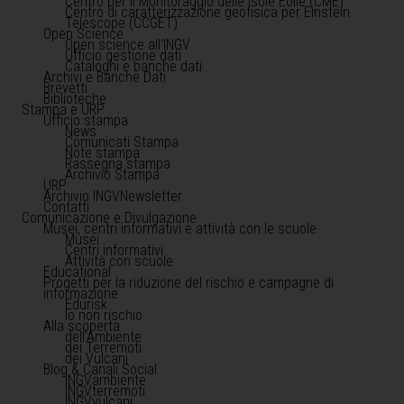
Centro per il Monitoraggio delle Isole Eolie (CME)
Centro di caratterizzazione geofisica per Einstein
Telescope (CCGET)
Open Science
Open science all'INGV
Ufficio gestione dati
Cataloghi e banche dati
Archivi e Banche Dati
Brevetti
Biblioteche
Stampa e URP
Ufficio stampa
News
Comunicati Stampa
Note stampa
Rassegna stampa
Archivio Stampa
URP
Archivio INGVNewsletter
Contatti
Comunicazione e Divulgazione
Musei, centri informativi e attività con le scuole
Musei
Centri informativi
Attività con scuole
Educational
Progetti per la riduzione del rischio e campagne di
informazione
Edurisk
Io non rischio
Alla scoperta
dell'Ambiente
dei Terremoti
dei Vulcani
Blog & Canali Social
INGVambiente
INGVterremoti
INGVvulcani