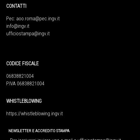
CONTATTI
Pec:
aoo.roma@pec.ingv.it
info@ingv.it
ufficiostampa@ingv.it
CODICE FISCALE
06838821004
P.IVA 06838821004
WHISTLEBLOWING
https://whistleblowing.ingv.
it
NEWSLETTER E ACCREDITO STAMPA