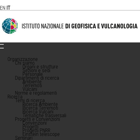
EN
IT
Organizzazione
Chi siamo
Organi e strutture
Sezioni e sedi
Personale
Dipartimenti di ricerca
Ambiente
Terremoti
Vulcani
Norme e regolamenti
Ricerca
Temi di ricerca
Ricerca Ambiente
Ricerca Terremoti
Ricerca Vulcani
Tematiche trasversali
Progetti e Convenzioni
Convenzioni
Progetti
Progetti PNRR
Einstein telescope
Seminari