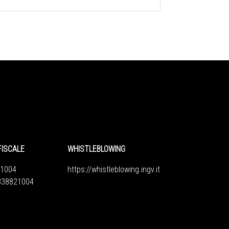
FISCALE
WHISTLEBLOWING
1004
https://whistleblowing.ingv.
it
6838821004