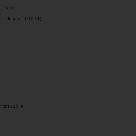
o (CMS)
)
)
ein Telescope (CCGET)
informazione