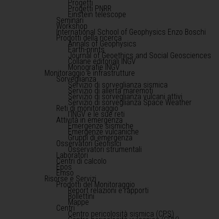
Progetti
Progetti PNRR
Einstein telescope
Seminari
Workshop
International School of Geophysics Enzo Boschi
Prodotti della ricerca
Annals of Geophysics
Earth-prints
Journal of Geoethics and Social Geosciences
Collane editoriali INGV
Monografie INGV
Monitoraggio e infrastrutture
Sorveglianza
Servizio di sorveglianza sismica
Servizio di allerta maremoti
Servizio di sorveglianza vulcani attivi
Servizio di sorveglianza Space Weather
Reti di monitoraggio
l'INGV e le sue reti
Attività in emergenza
Emergenze sismiche
Emergenze vulcaniche
Gruppi di emergenza
Osservatori Geofisici
Osservatori strumentali
Laboratori
Centri di calcolo
Epos
Emso
Risorse e Servizi
Prodotti del Monitoraggio
Report relazioni e rapporti
Bollettini
Mappe
Centri
Centro pericolosità sismica (CPS)