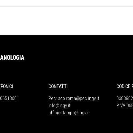
EFONICI
CONTATTI
CODICE 
 06518601
Pec:
aoo.roma@pec.ingv.it
0683882
info@ingv.it
P.IVA 0
ufficiostampa@ingv.it