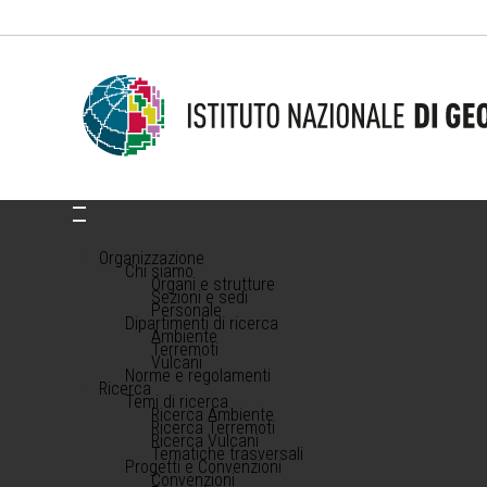
Organizzazione
Chi siamo
Organi e strutture
Sezioni e sedi
Personale
Dipartimenti di ricerca
Ambiente
Terremoti
Vulcani
Norme e regolamenti
Ricerca
Temi di ricerca
Ricerca Ambiente
Ricerca Terremoti
Ricerca Vulcani
Tematiche trasversali
Progetti e Convenzioni
Convenzioni