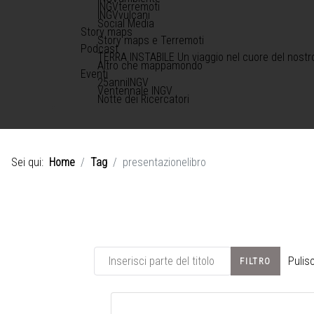
INGVterremoti
INGVvulcani
Social Media
Story maps
Story maps e Terremoti
Podcast
TERRA INSTABILE Un viaggio nel cuore del nostr
Altro che mappamondo
Eventi
25anniINGV
Ventennale INGV
Notte dei Ricercatori
Sei qui:
Home
Tag
presentazionelibro
Inserisci parte del titolo
Pulisc
FILTRO