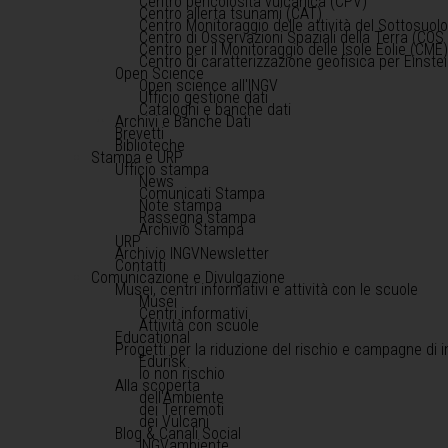
Centro pericolosità vulcanica (CPV)
Centro allerta tsunami (CAT)
Centro Monitoraggio delle attività del Sottosuol
Centro di Osservazioni Spaziali della Terra (COS 
Centro per il Monitoraggio delle Isole Eolie (CME
Centro di caratterizzazione geofisica per Einst
Open Science
Open science all'INGV
Ufficio gestione dati
Cataloghi e banche dati
Archivi e Banche Dati
Brevetti
Biblioteche
Stampa e URP
Ufficio stampa
News
Comunicati Stampa
Note stampa
Rassegna stampa
Archivio Stampa
URP
Archivio INGVNewsletter
Contatti
Comunicazione e Divulgazione
Musei, centri informativi e attività con le scuole
Musei
Centri informativi
Attività con scuole
Educational
Progetti per la riduzione del rischio e campagne di 
Edurisk
Io non rischio
Alla scoperta
dell'Ambiente
dei Terremoti
dei Vulcani
Blog & Canali Social
INGVambiente