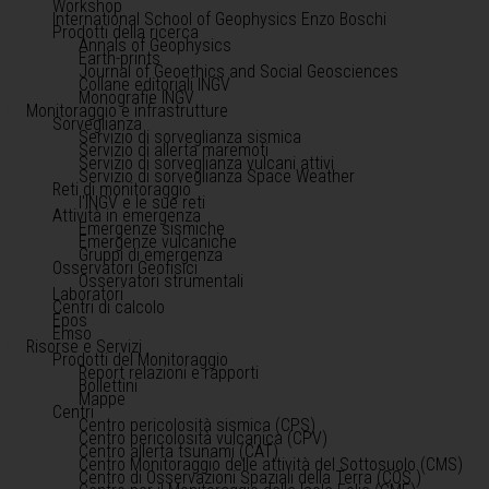
Workshop
International School of Geophysics Enzo Boschi
Prodotti della ricerca
Annals of Geophysics
Earth-prints
Journal of Geoethics and Social Geosciences
Collane editoriali INGV
Monografie INGV
Monitoraggio e infrastrutture
Sorveglianza
Servizio di sorveglianza sismica
Servizio di allerta maremoti
Servizio di sorveglianza vulcani attivi
Servizio di sorveglianza Space Weather
Reti di monitoraggio
l'INGV e le sue reti
Attività in emergenza
Emergenze sismiche
Emergenze vulcaniche
Gruppi di emergenza
Osservatori Geofisici
Osservatori strumentali
Laboratori
Centri di calcolo
Epos
Emso
Risorse e Servizi
Prodotti del Monitoraggio
Report relazioni e rapporti
Bollettini
Mappe
Centri
Centro pericolosità sismica (CPS)
Centro pericolosità vulcanica (CPV)
Centro allerta tsunami (CAT)
Centro Monitoraggio delle attività del Sottosuolo (CMS)
Centro di Osservazioni Spaziali della Terra (COS )