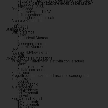
Centro per il Monitoraggio delle Isole Eolie (CME)
Centro di caratterizzazione geofisica per Einstein
Telescope (CCGET)
Open Science
Open science all'INGV
Ufficio gestione dati
Cataloghi e banche dati
Archivi e Banche Dati
Brevetti
Biblioteche
Stampa e URP
Ufficio stampa
News
Comunicati Stampa
Note stampa
Rassegna stampa
Archivio Stampa
URP
Archivio INGVNewsletter
Contatti
Comunicazione e Divulgazione
Musei, centri informativi e attività con le scuole
Musei
Centri informativi
Attività con scuole
Educational
Progetti per la riduzione del rischio e campagne di
informazione
Edurisk
Io non rischio
Alla scoperta
dell'Ambiente
dei Terremoti
dei Vulcani
Blog & Canali Social
INGVambiente
INGVterremoti
INGVvulcani