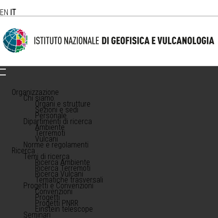
EN
IT
Organizzazione
Chi siamo
Organi e strutture
Sezioni e sedi
Personale
Dipartimenti di ricerca
Ambiente
Terremoti
Vulcani
Norme e regolamenti
Ricerca
Temi di ricerca
Ricerca Ambiente
Ricerca Terremoti
Ricerca Vulcani
Tematiche trasversali
Progetti e Convenzioni
Convenzioni
Progetti
Progetti PNRR
Einstein telescope
Seminari