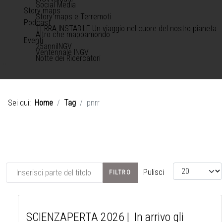
Social Media
Story maps
Story maps e Terremoti
Podcast
TERRA INSTABILE Un viaggio nel cuore del nostro pianeta
Altro che mappamondo
Eventi
25anniINGV
Ventennale INGV
Notte dei Ricercatori
Sei qui:
Home
Tag
pnrr
Inserisci parte del titolo
Visualizza #
Pulisci
FILTRO
SCIENZAPERTA 2026 | In arrivo gli