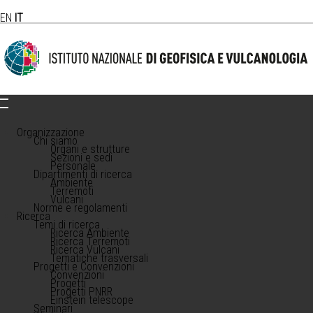
EN
IT
Organizzazione
Chi siamo
Organi e strutture
Sezioni e sedi
Personale
Dipartimenti di ricerca
Ambiente
Terremoti
Vulcani
Norme e regolamenti
Ricerca
Temi di ricerca
Ricerca Ambiente
Ricerca Terremoti
Ricerca Vulcani
Tematiche trasversali
Progetti e Convenzioni
Convenzioni
Progetti
Progetti PNRR
Einstein telescope
Seminari