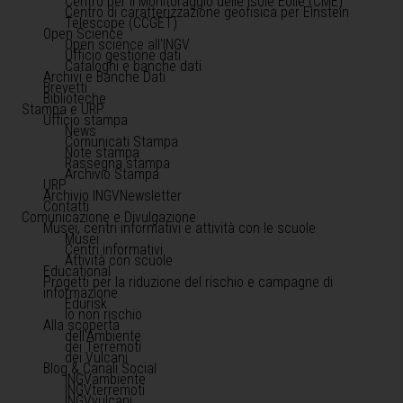
Centro per il Monitoraggio delle Isole Eolie (CME)
Centro di caratterizzazione geofisica per Einstein
Telescope (CCGET)
Open Science
Open science all'INGV
Ufficio gestione dati
Cataloghi e banche dati
Archivi e Banche Dati
Brevetti
Biblioteche
Stampa e URP
Ufficio stampa
News
Comunicati Stampa
Note stampa
Rassegna stampa
Archivio Stampa
URP
Archivio INGVNewsletter
Contatti
Comunicazione e Divulgazione
Musei, centri informativi e attività con le scuole
Musei
Centri informativi
Attività con scuole
Educational
Progetti per la riduzione del rischio e campagne di
informazione
Edurisk
Io non rischio
Alla scoperta
dell'Ambiente
dei Terremoti
dei Vulcani
Blog & Canali Social
INGVambiente
INGVterremoti
INGVvulcani