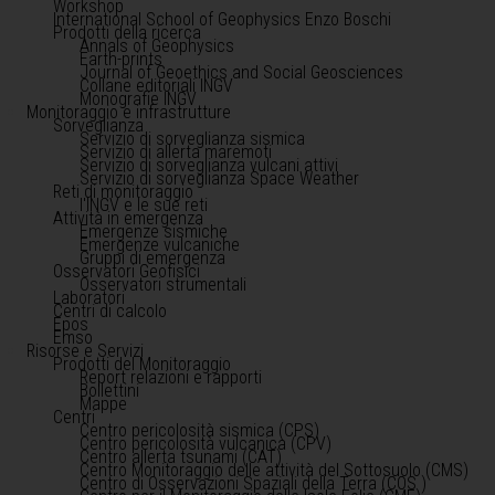
Workshop
International School of Geophysics Enzo Boschi
Prodotti della ricerca
Annals of Geophysics
Earth-prints
Journal of Geoethics and Social Geosciences
Collane editoriali INGV
Monografie INGV
Monitoraggio e infrastrutture
Sorveglianza
Servizio di sorveglianza sismica
Servizio di allerta maremoti
Servizio di sorveglianza vulcani attivi
Servizio di sorveglianza Space Weather
Reti di monitoraggio
l'INGV e le sue reti
Attività in emergenza
Emergenze sismiche
Emergenze vulcaniche
Gruppi di emergenza
Osservatori Geofisici
Osservatori strumentali
Laboratori
Centri di calcolo
Epos
Emso
Risorse e Servizi
Prodotti del Monitoraggio
Report relazioni e rapporti
Bollettini
Mappe
Centri
Centro pericolosità sismica (CPS)
Centro pericolosità vulcanica (CPV)
Centro allerta tsunami (CAT)
Centro Monitoraggio delle attività del Sottosuolo (CMS)
Centro di Osservazioni Spaziali della Terra (COS )