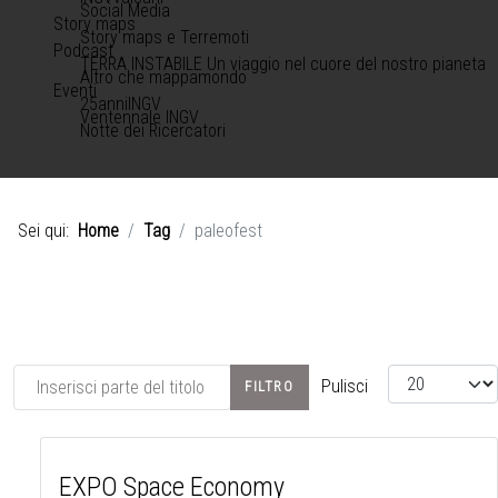
Social Media
Story maps
Story maps e Terremoti
Podcast
TERRA INSTABILE Un viaggio nel cuore del nostro pianeta
Altro che mappamondo
Eventi
25anniINGV
Ventennale INGV
Notte dei Ricercatori
Sei qui:
Home
Tag
paleofest
Inserisci parte del titolo
Visualizza #
Pulisci
FILTRO
EXPO Space Economy