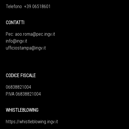
Telefono +39 06518601
CONTATTI
Pec:
aoo.roma@pec.ingv.it
info@ingv.it
ufficiostampa@ingv.it
CODICE FISCALE
06838821004
P.IVA 06838821004
WHISTLEBLOWING
https://whistleblowing.ingv.
it