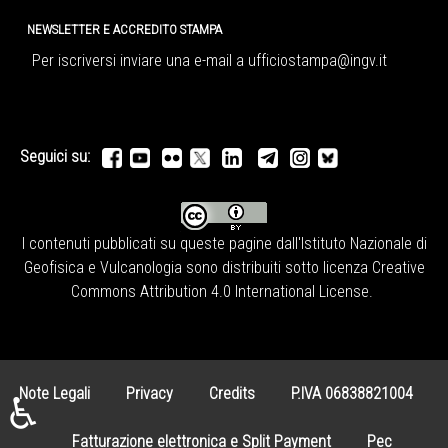
NEWSLETTER E ACCREDITO STAMPA
Per iscriversi inviare una e-mail a
ufficiostampa@ingv.it
Seguici su:
I contenuti pubblicati su queste pagine dall'
Istituto Nazionale di
Geofisica e Vulcanologia
sono distribuiti sotto licenza
Creative
Commons Attribution 4.0 International License
.
Note Legali
Privacy
Credits
P.IVA 06838821004
♿
Fatturazione elettronica e Split Payment
Pec