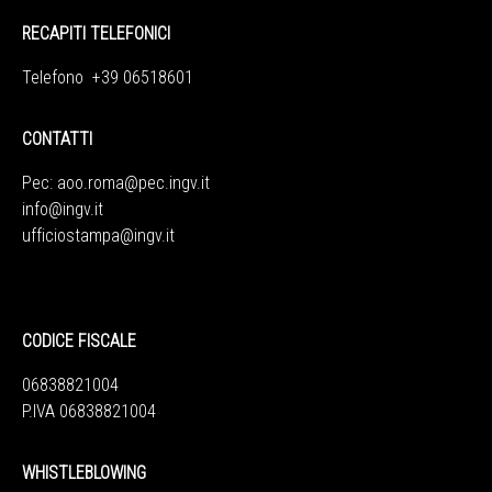
RECAPITI TELEFONICI
Telefono +39 06518601
CONTATTI
Pec:
aoo.roma@pec.ingv.it
info@ingv.it
ufficiostampa@ingv.it
CODICE FISCALE
06838821004
P.IVA 06838821004
WHISTLEBLOWING