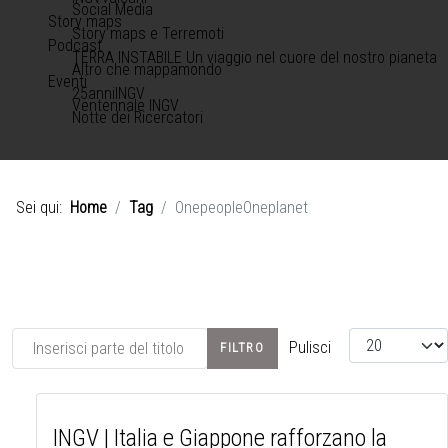
Social Media
Story maps
Story maps e Terremoti
Podcast
TERRA INSTABILE Un viaggio nel cuore del nostro pianeta
Altro che mappamondo
Eventi
25anniINGV
Ventennale INGV
Notte dei Ricercatori
Sei qui:
Home
Tag
OnepeopleOneplanet
Inserisci parte del titolo
Visualizza #
Pulisci
FILTRO
INGV | Italia e Giappone rafforzano la