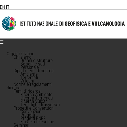
EN
IT
Organizzazione
Chi siamo
Organi e strutture
Sezioni e sedi
Personale
Dipartimenti di ricerca
Ambiente
Terremoti
Vulcani
Norme e regolamenti
Ricerca
Temi di ricerca
Ricerca Ambiente
Ricerca Terremoti
Ricerca Vulcani
Tematiche trasversali
Progetti e Convenzioni
Convenzioni
Progetti
Progetti PNRR
Einstein telescope
Seminari