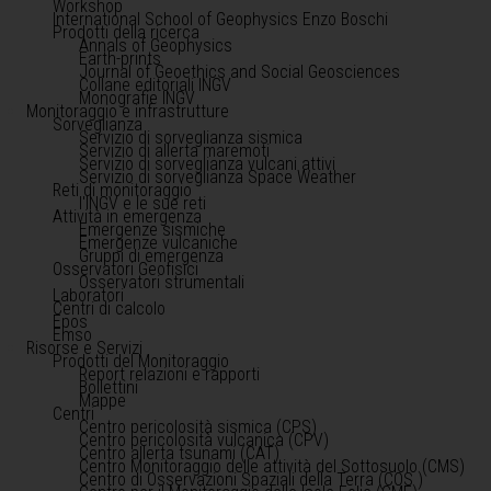
Workshop
International School of Geophysics Enzo Boschi
Prodotti della ricerca
Annals of Geophysics
Earth-prints
Journal of Geoethics and Social Geosciences
Collane editoriali INGV
Monografie INGV
Monitoraggio e infrastrutture
Sorveglianza
Servizio di sorveglianza sismica
Servizio di allerta maremoti
Servizio di sorveglianza vulcani attivi
Servizio di sorveglianza Space Weather
Reti di monitoraggio
l'INGV e le sue reti
Attività in emergenza
Emergenze sismiche
Emergenze vulcaniche
Gruppi di emergenza
Osservatori Geofisici
Osservatori strumentali
Laboratori
Centri di calcolo
Epos
Emso
Risorse e Servizi
Prodotti del Monitoraggio
Report relazioni e rapporti
Bollettini
Mappe
Centri
Centro pericolosità sismica (CPS)
Centro pericolosità vulcanica (CPV)
Centro allerta tsunami (CAT)
Centro Monitoraggio delle attività del Sottosuolo (CMS)
Centro di Osservazioni Spaziali della Terra (COS )