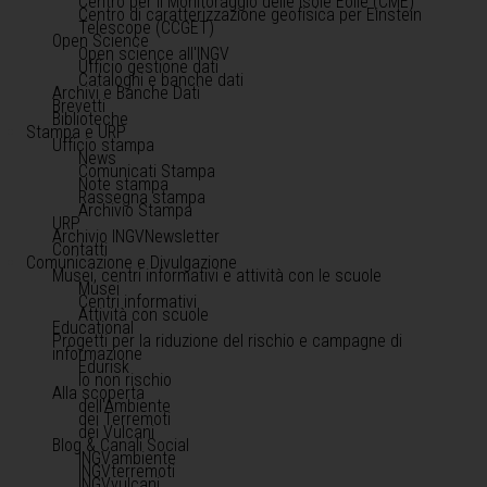
Centro per il Monitoraggio delle Isole Eolie (CME)
Centro di caratterizzazione geofisica per Einstein
Telescope (CCGET)
Open Science
Open science all'INGV
Ufficio gestione dati
Cataloghi e banche dati
Archivi e Banche Dati
Brevetti
Biblioteche
Stampa e URP
Ufficio stampa
News
Comunicati Stampa
Note stampa
Rassegna stampa
Archivio Stampa
URP
Archivio INGVNewsletter
Contatti
Comunicazione e Divulgazione
Musei, centri informativi e attività con le scuole
Musei
Centri informativi
Attività con scuole
Educational
Progetti per la riduzione del rischio e campagne di
informazione
Edurisk
Io non rischio
Alla scoperta
dell'Ambiente
dei Terremoti
dei Vulcani
Blog & Canali Social
INGVambiente
INGVterremoti
INGVvulcani