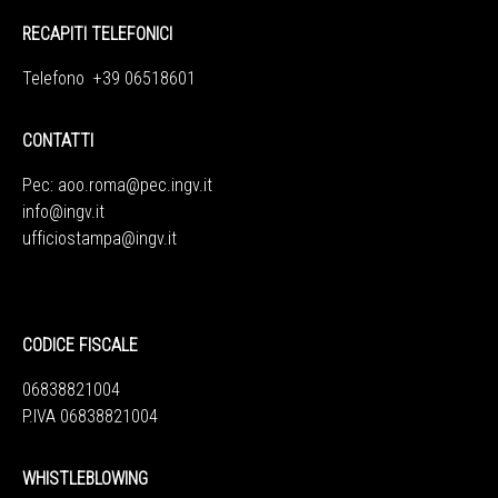
RECAPITI TELEFONICI
Telefono +39 06518601
CONTATTI
Pec:
aoo.roma@pec.ingv.it
info@ingv.it
ufficiostampa@ingv.it
CODICE FISCALE
06838821004
P.IVA 06838821004
WHISTLEBLOWING