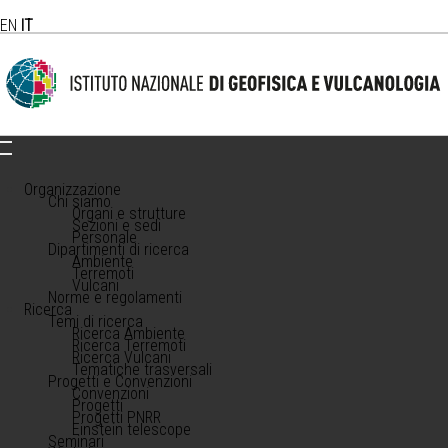
EN
IT
Organizzazione
Chi siamo
Organi e strutture
Sezioni e sedi
Personale
Dipartimenti di ricerca
Ambiente
Terremoti
Vulcani
Norme e regolamenti
Ricerca
Temi di ricerca
Ricerca Ambiente
Ricerca Terremoti
Ricerca Vulcani
Tematiche trasversali
Progetti e Convenzioni
Convenzioni
Progetti
Progetti PNRR
Einstein telescope
Seminari