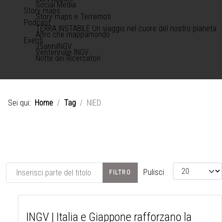
Social Media
Story maps
Story maps e Terremoti
Podcast
TERRA INSTABILE Un viaggio nel cuore del nostro pianeta
Altro che mappamondo
Eventi
25anniINGV
Ventennale INGV
Notte dei Ricercatori
Sei qui:
Home
Tag
NIED
Inserisci parte del titolo
Visualizza #
Pulisci
FILTRO
INGV | Italia e Giappone rafforzano la