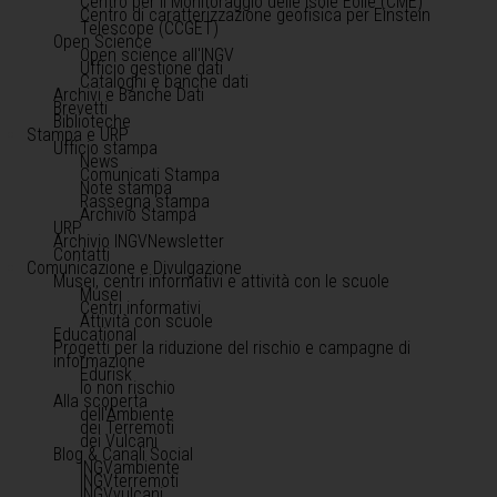
Centro per il Monitoraggio delle Isole Eolie (CME)
Centro di caratterizzazione geofisica per Einstein
Telescope (CCGET)
Open Science
Open science all'INGV
Ufficio gestione dati
Cataloghi e banche dati
Archivi e Banche Dati
Brevetti
Biblioteche
Stampa e URP
Ufficio stampa
News
Comunicati Stampa
Note stampa
Rassegna stampa
Archivio Stampa
URP
Archivio INGVNewsletter
Contatti
Comunicazione e Divulgazione
Musei, centri informativi e attività con le scuole
Musei
Centri informativi
Attività con scuole
Educational
Progetti per la riduzione del rischio e campagne di
informazione
Edurisk
Io non rischio
Alla scoperta
dell'Ambiente
dei Terremoti
dei Vulcani
Blog & Canali Social
INGVambiente
INGVterremoti
INGVvulcani