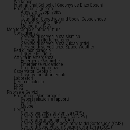
Workshop
International School of Geophysics Enzo Boschi
Prodotti della ricerca
Annals of Geophysics
Earth-prints
Journal of Geoethics and Social Geosciences
Collane editoriali INGV
Monografie INGV
Monitoraggio e infrastrutture
Sorveglianza
Servizio di sorveglianza sismica
Servizio di allerta maremoti
Servizio di sorveglianza vulcani attivi
Servizio di sorveglianza Space Weather
Reti di monitoraggio
l'INGV e le sue reti
Attività in emergenza
Emergenze sismiche
Emergenze vulcaniche
Gruppi di emergenza
Osservatori Geofisici
Osservatori strumentali
Laboratori
Centri di calcolo
Epos
Emso
Risorse e Servizi
Prodotti del Monitoraggio
Report relazioni e rapporti
Bollettini
Mappe
Centri
Centro pericolosità sismica (CPS)
Centro pericolosità vulcanica (CPV)
Centro allerta tsunami (CAT)
Centro Monitoraggio delle attività del Sottosuolo (CMS)
Centro di Osservazioni Spaziali della Terra (COS )