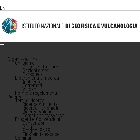
EN
IT
Organizzazione
Chi siamo
Organi e strutture
Sezioni e sedi
Personale
Dipartimenti di ricerca
Ambiente
Terremoti
Vulcani
Norme e regolamenti
Ricerca
Temi di ricerca
Ricerca Ambiente
Ricerca Terremoti
Ricerca Vulcani
Tematiche trasversali
Progetti e Convenzioni
Convenzioni
Progetti
Progetti PNRR
Einstein telescope
Seminari