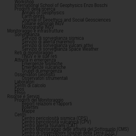
Workshop
International School of Geophysics Enzo Boschi
Prodotti della ricerca
Annals of Geophysics
Earth-prints
Journal of Geoethics and Social Geosciences
Collane editoriali INGV
Monografie INGV
Monitoraggio e infrastrutture
Sorveglianza
Servizio di sorveglianza sismica
Servizio di allerta maremoti
Servizio di sorveglianza vulcani attivi
Servizio di sorveglianza Space Weather
Reti di monitoraggio
l'INGV e le sue reti
Attività in emergenza
Emergenze sismiche
Emergenze vulcaniche
Gruppi di emergenza
Osservatori Geofisici
Osservatori strumentali
Laboratori
Centri di calcolo
Epos
Emso
Risorse e Servizi
Prodotti del Monitoraggio
Report relazioni e rapporti
Bollettini
Mappe
Centri
Centro pericolosità sismica (CPS)
Centro pericolosità vulcanica (CPV)
Centro allerta tsunami (CAT)
Centro Monitoraggio delle attività del Sottosuolo (CMS)
Centro di Osservazioni Spaziali della Terra (COS )