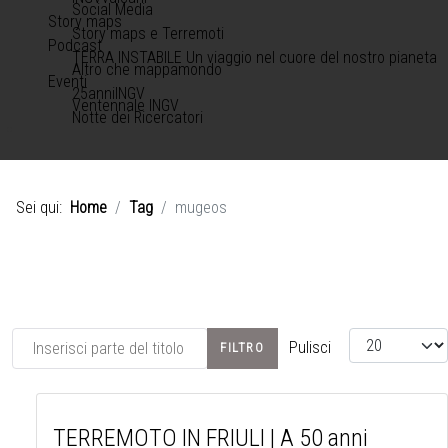
Social Media
Story maps
Story maps e Terremoti
Podcast
TERRA INSTABILE Un viaggio nel cuore del nostro pianeta
Altro che mappamondo
Eventi
25anniINGV
Ventennale INGV
Notte dei Ricercatori
Sei qui:
Home
Tag
mugeos
Inserisci parte del titolo
Visualizza #
Pulisci
FILTRO
TERREMOTO IN FRIULI | A 50 anni