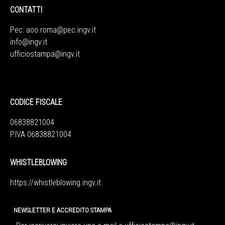
CONTATTI
Pec:
aoo.roma@pec.ingv.it
info@ingv.it
ufficiostampa@ingv.it
CODICE FISCALE
06838821004
P.IVA 06838821004
WHISTLEBLOWING
https://whistleblowing.ingv.
it
NEWSLETTER E ACCREDITO STAMPA