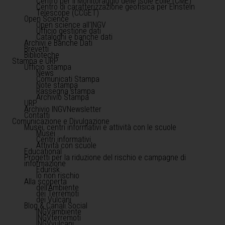
Centro per il Monitoraggio delle Isole Eolie (CME)
Centro di caratterizzazione geofisica per Einstein
Telescope (CCGET)
Open Science
Open science all'INGV
Ufficio gestione dati
Cataloghi e banche dati
Archivi e Banche Dati
Brevetti
Biblioteche
Stampa e URP
Ufficio stampa
News
Comunicati Stampa
Note stampa
Rassegna stampa
Archivio Stampa
URP
Archivio INGVNewsletter
Contatti
Comunicazione e Divulgazione
Musei, centri informativi e attività con le scuole
Musei
Centri informativi
Attività con scuole
Educational
Progetti per la riduzione del rischio e campagne di
informazione
Edurisk
Io non rischio
Alla scoperta
dell'Ambiente
dei Terremoti
dei Vulcani
Blog & Canali Social
INGVambiente
INGVterremoti
INGVvulcani