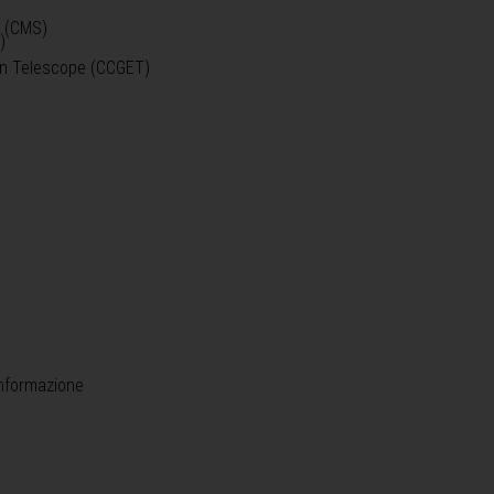
o (CMS)
)
)
ein Telescope (CCGET)
informazione