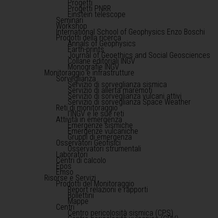
Progetti
Progetti PNRR
Einstein telescope
Seminari
Workshop
International School of Geophysics Enzo Boschi
Prodotti della ricerca
Annals of Geophysics
Earth-prints
Journal of Geoethics and Social Geosciences
Collane editoriali INGV
Monografie INGV
Monitoraggio e infrastrutture
Sorveglianza
Servizio di sorveglianza sismica
Servizio di allerta maremoti
Servizio di sorveglianza vulcani attivi
Servizio di sorveglianza Space Weather
Reti di monitoraggio
l'INGV e le sue reti
Attività in emergenza
Emergenze sismiche
Emergenze vulcaniche
Gruppi di emergenza
Osservatori Geofisici
Osservatori strumentali
Laboratori
Centri di calcolo
Epos
Emso
Risorse e Servizi
Prodotti del Monitoraggio
Report relazioni e rapporti
Bollettini
Mappe
Centri
Centro pericolosità sismica (CPS)