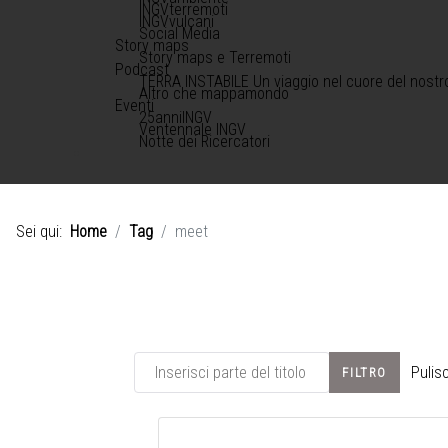
INGVterremoti
INGVvulcani
Social Media
Story maps
Story maps e Terremoti
Podcast
TERRA INSTABILE Un viaggio nel cuore del nostr
Altro che mappamondo
Eventi
25anniINGV
Ventennale INGV
Notte dei Ricercatori
Sei qui:
Home
Tag
meet
Inserisci parte del titolo
Pulisc
FILTRO