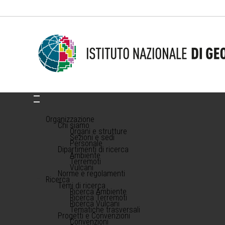
Organizzazione
Chi siamo
Organi e strutture
Sezioni e sedi
Personale
Dipartimenti di ricerca
Ambiente
Terremoti
Vulcani
Norme e regolamenti
Ricerca
Temi di ricerca
Ricerca Ambiente
Ricerca Terremoti
Ricerca Vulcani
Tematiche trasversali
Progetti e Convenzioni
Convenzioni