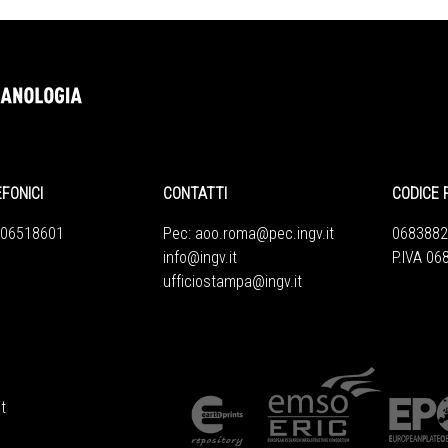
EFONICI
CONTATTI
CODICE 
 06518601
Pec:
aoo.roma@pec.ingv.it
0683882
info@ingv.it
P.IVA 0
ufficiostampa@ingv.it
t