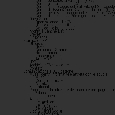
Centro pericolosità vulcanica (CPV)
Centro allerta tsunami (CAT)
Centro Monitoraggio delle attività del Sottosuol
Centro di Osservazioni Spaziali della Terra (COS 
Centro per il Monitoraggio delle Isole Eolie (CME
Centro di caratterizzazione geofisica per Einst
Open Science
Open science all'INGV
Ufficio gestione dati
Cataloghi e banche dati
Archivi e Banche Dati
Brevetti
Biblioteche
Stampa e URP
Ufficio stampa
News
Comunicati Stampa
Note stampa
Rassegna stampa
Archivio Stampa
URP
Archivio INGVNewsletter
Contatti
Comunicazione e Divulgazione
Musei, centri informativi e attività con le scuole
Musei
Centri informativi
Attività con scuole
Educational
Progetti per la riduzione del rischio e campagne di 
Edurisk
Io non rischio
Alla scoperta
dell'Ambiente
dei Terremoti
dei Vulcani
Blog & Canali Social
INGVambiente