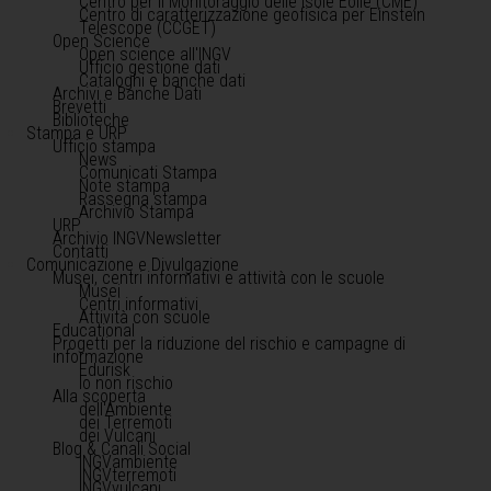
Centro per il Monitoraggio delle Isole Eolie (CME)
Centro di caratterizzazione geofisica per Einstein
Telescope (CCGET)
Open Science
Open science all'INGV
Ufficio gestione dati
Cataloghi e banche dati
Archivi e Banche Dati
Brevetti
Biblioteche
Stampa e URP
Ufficio stampa
News
Comunicati Stampa
Note stampa
Rassegna stampa
Archivio Stampa
URP
Archivio INGVNewsletter
Contatti
Comunicazione e Divulgazione
Musei, centri informativi e attività con le scuole
Musei
Centri informativi
Attività con scuole
Educational
Progetti per la riduzione del rischio e campagne di
informazione
Edurisk
Io non rischio
Alla scoperta
dell'Ambiente
dei Terremoti
dei Vulcani
Blog & Canali Social
INGVambiente
INGVterremoti
INGVvulcani