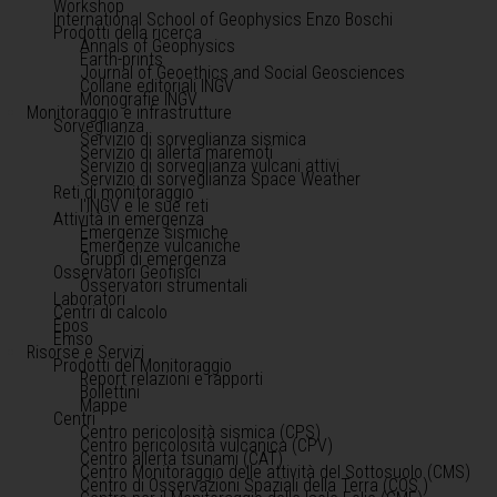
Workshop
International School of Geophysics Enzo Boschi
Prodotti della ricerca
Annals of Geophysics
Earth-prints
Journal of Geoethics and Social Geosciences
Collane editoriali INGV
Monografie INGV
Monitoraggio e infrastrutture
Sorveglianza
Servizio di sorveglianza sismica
Servizio di allerta maremoti
Servizio di sorveglianza vulcani attivi
Servizio di sorveglianza Space Weather
Reti di monitoraggio
l'INGV e le sue reti
Attività in emergenza
Emergenze sismiche
Emergenze vulcaniche
Gruppi di emergenza
Osservatori Geofisici
Osservatori strumentali
Laboratori
Centri di calcolo
Epos
Emso
Risorse e Servizi
Prodotti del Monitoraggio
Report relazioni e rapporti
Bollettini
Mappe
Centri
Centro pericolosità sismica (CPS)
Centro pericolosità vulcanica (CPV)
Centro allerta tsunami (CAT)
Centro Monitoraggio delle attività del Sottosuolo (CMS)
Centro di Osservazioni Spaziali della Terra (COS )