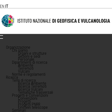
EN
IT
Organizzazione
Chi siamo
Organi e strutture
Sezioni e sedi
Personale
Dipartimenti di ricerca
Ambiente
Terremoti
Vulcani
Norme e regolamenti
Ricerca
Temi di ricerca
Ricerca Ambiente
Ricerca Terremoti
Ricerca Vulcani
Tematiche trasversali
Progetti e Convenzioni
Convenzioni
Progetti
Progetti PNRR
Einstein telescope
Seminari