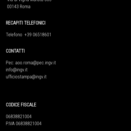
00143 Roma
RECAPITI TELEFONICI
Telefono +39 06518601
CONTATTI
Pec:
aoo.roma@pec.ingv.it
info@ingv.it
ufficiostampa@ingv.it
CODICE FISCALE
06838821004
P.IVA 06838821004