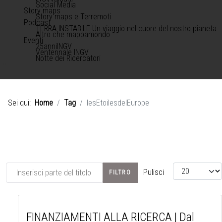
Social Media
Story maps
Story maps e Terremoti
Podcast
TERRA INSTABILE Un viaggio nel cuore del nostro pianeta
Altro che mappamondo
Eventi
25anniINGV
Ventennale INGV
Notte dei Ricercatori
Sei qui:
Home
Tag
lesEtoilesdelEurope
Inserisci parte del titolo
Visualizza #
Pulisci
FILTRO
FINANZIAMENTI ALLA RICERCA | Dal