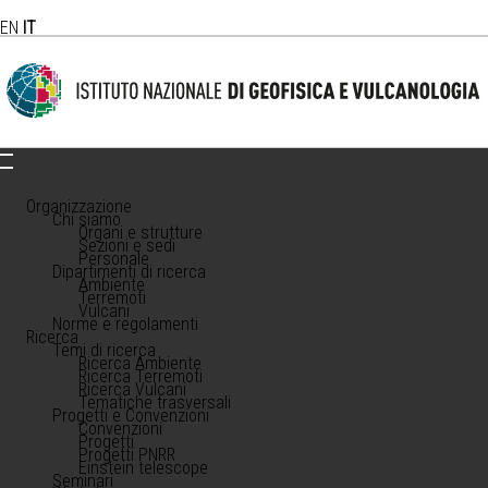
EN
IT
Organizzazione
Chi siamo
Organi e strutture
Sezioni e sedi
Personale
Dipartimenti di ricerca
Ambiente
Terremoti
Vulcani
Norme e regolamenti
Ricerca
Temi di ricerca
Ricerca Ambiente
Ricerca Terremoti
Ricerca Vulcani
Tematiche trasversali
Progetti e Convenzioni
Convenzioni
Progetti
Progetti PNRR
Einstein telescope
Seminari