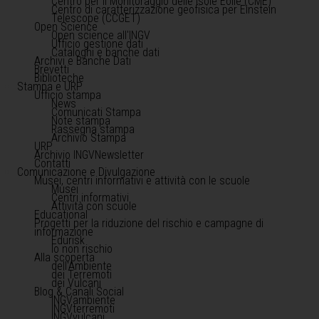
Centro per il Monitoraggio delle Isole Eolie (CME)
Centro di caratterizzazione geofisica per Einstein
Telescope (CCGET)
Open Science
Open science all'INGV
Ufficio gestione dati
Cataloghi e banche dati
Archivi e Banche Dati
Brevetti
Biblioteche
Stampa e URP
Ufficio stampa
News
Comunicati Stampa
Note stampa
Rassegna stampa
Archivio Stampa
URP
Archivio INGVNewsletter
Contatti
Comunicazione e Divulgazione
Musei, centri informativi e attività con le scuole
Musei
Centri informativi
Attività con scuole
Educational
Progetti per la riduzione del rischio e campagne di
informazione
Edurisk
Io non rischio
Alla scoperta
dell'Ambiente
dei Terremoti
dei Vulcani
Blog & Canali Social
INGVambiente
INGVterremoti
INGVvulcani