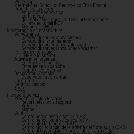
Workshop
International School of Geophysics Enzo Boschi
Prodotti della ricerca
Annals of Geophysics
Earth-prints
Journal of Geoethics and Social Geosciences
Collane editoriali INGV
Monografie INGV
Monitoraggio e infrastrutture
Sorveglianza
Servizio di sorveglianza sismica
Servizio di allerta maremoti
Servizio di sorveglianza vulcani attivi
Servizio di sorveglianza Space Weather
Reti di monitoraggio
l'INGV e le sue reti
Attività in emergenza
Emergenze sismiche
Emergenze vulcaniche
Gruppi di emergenza
Osservatori Geofisici
Osservatori strumentali
Laboratori
Centri di calcolo
Epos
Emso
Risorse e Servizi
Prodotti del Monitoraggio
Report relazioni e rapporti
Bollettini
Mappe
Centri
Centro pericolosità sismica (CPS)
Centro pericolosità vulcanica (CPV)
Centro allerta tsunami (CAT)
Centro Monitoraggio delle attività del Sottosuolo (CMS)
Centro di Osservazioni Spaziali della Terra (COS )