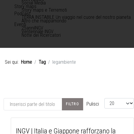
Social Media
Story maps
Story maps e Terremoti
Podcast
TERRA INSTABILE Un viaggio nel cuore del nostro pianeta
Altro che mappamondo
Eventi
25anniINGV
Ventennale INGV
Notte dei Ricercatori
Sei qui:
Home
Tag
legambiente
Inserisci parte del titolo
Visualizza #
Pulisci
FILTRO
INGV | Italia e Giappone rafforzano la