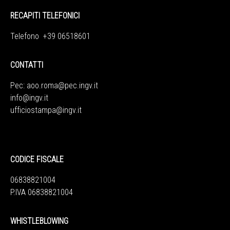
RECAPITI TELEFONICI
Telefono +39 06518601
CONTATTI
Pec:
aoo.roma@pec.ingv.it
info@ingv.it
ufficiostampa@ingv.it
CODICE FISCALE
06838821004
P.IVA 06838821004
WHISTLEBLOWING