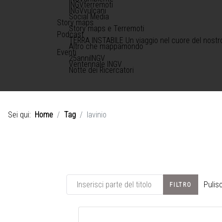
INGVterremoti
INGVvulcani
Social Media
Story maps
Story maps e Terremoti
Podcast
TERRA INSTABILE Un viaggio nel cuore del nostr
Altro che mappamondo
Eventi
25anniINGV
Ventennale INGV
Notte dei Ricercatori
Sei qui:
Home
Tag
lavinio
Inserisci parte del titolo
Pulisc
FILTRO