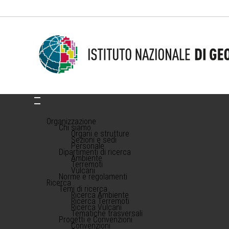
Organizzazione
Chi siamo
Organi e strutture
Sezioni e sedi
Personale
Dipartimenti di ricerca
Ambiente
Terremoti
Vulcani
Norme e regolamenti
Ricerca
Temi di ricerca
Ricerca Ambiente
Ricerca Terremoti
Ricerca Vulcani
Tematiche trasversali
Progetti e Convenzioni
Convenzioni