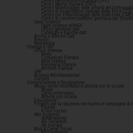
Centro pericolosità vulcanica (CPV)
Centro allerta tsunami (CAT)
Centro Monitoraggio delle attività del Sottosuol
Centro di Osservazioni Spaziali della Terra (COS 
Centro per il Monitoraggio delle Isole Eolie (CME
Centro di caratterizzazione geofisica per Einst
Open Science
Open science all'INGV
Ufficio gestione dati
Cataloghi e banche dati
Archivi e Banche Dati
Brevetti
Biblioteche
Stampa e URP
Ufficio stampa
News
Comunicati Stampa
Note stampa
Rassegna stampa
Archivio Stampa
URP
Archivio INGVNewsletter
Contatti
Comunicazione e Divulgazione
Musei, centri informativi e attività con le scuole
Musei
Centri informativi
Attività con scuole
Educational
Progetti per la riduzione del rischio e campagne di 
Edurisk
Io non rischio
Alla scoperta
dell'Ambiente
dei Terremoti
dei Vulcani
Blog & Canali Social
INGVambiente