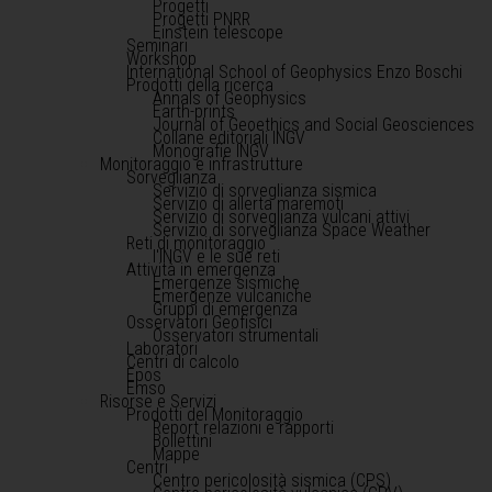
Progetti
Progetti PNRR
Einstein telescope
Seminari
Workshop
International School of Geophysics Enzo Boschi
Prodotti della ricerca
Annals of Geophysics
Earth-prints
Journal of Geoethics and Social Geosciences
Collane editoriali INGV
Monografie INGV
Monitoraggio e infrastrutture
Sorveglianza
Servizio di sorveglianza sismica
Servizio di allerta maremoti
Servizio di sorveglianza vulcani attivi
Servizio di sorveglianza Space Weather
Reti di monitoraggio
l'INGV e le sue reti
Attività in emergenza
Emergenze sismiche
Emergenze vulcaniche
Gruppi di emergenza
Osservatori Geofisici
Osservatori strumentali
Laboratori
Centri di calcolo
Epos
Emso
Risorse e Servizi
Prodotti del Monitoraggio
Report relazioni e rapporti
Bollettini
Mappe
Centri
Centro pericolosità sismica (CPS)