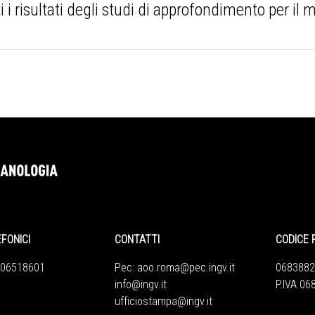
 risultati degli studi di approfondimento per i
EFONICI
CONTATTI
CODICE 
 06518601
Pec:
aoo.roma@pec.ingv.it
0683882
info@ingv.it
P.IVA 0
ufficiostampa@ingv.it