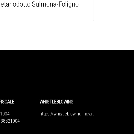
l metanodotto Sulmona-Foligno
FISCALE
WHISTLEBLOWING
1004
https://whistleblowing.ingv.
it
6838821004