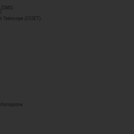
o (CMS)
)
)
ein Telescope (CCGET)
informazione