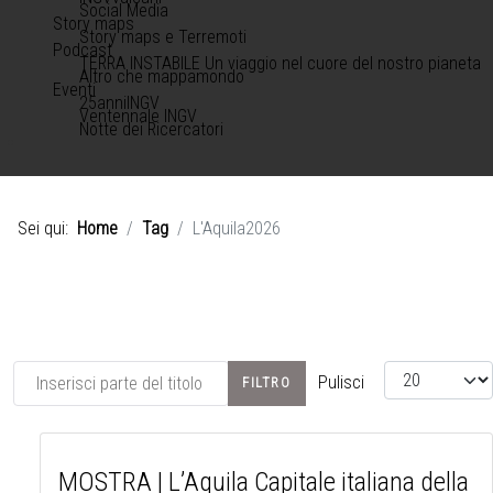
Social Media
Story maps
Story maps e Terremoti
Podcast
TERRA INSTABILE Un viaggio nel cuore del nostro pianeta
Altro che mappamondo
Eventi
25anniINGV
Ventennale INGV
Notte dei Ricercatori
Sei qui:
Home
Tag
L'Aquila2026
Inserisci parte del titolo
Visualizza #
Pulisci
FILTRO
MOSTRA | L’Aquila Capitale italiana della