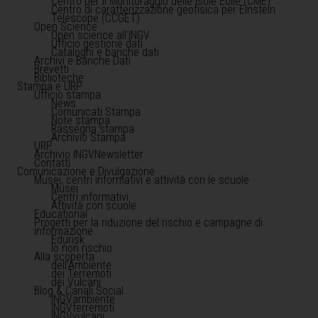
Centro per il Monitoraggio delle Isole Eolie (CME)
Centro di caratterizzazione geofisica per Einstein
Telescope (CCGET)
Open Science
Open science all'INGV
Ufficio gestione dati
Cataloghi e banche dati
Archivi e Banche Dati
Brevetti
Biblioteche
Stampa e URP
Ufficio stampa
News
Comunicati Stampa
Note stampa
Rassegna stampa
Archivio Stampa
URP
Archivio INGVNewsletter
Contatti
Comunicazione e Divulgazione
Musei, centri informativi e attività con le scuole
Musei
Centri informativi
Attività con scuole
Educational
Progetti per la riduzione del rischio e campagne di
informazione
Edurisk
Io non rischio
Alla scoperta
dell'Ambiente
dei Terremoti
dei Vulcani
Blog & Canali Social
INGVambiente
INGVterremoti
INGVvulcani