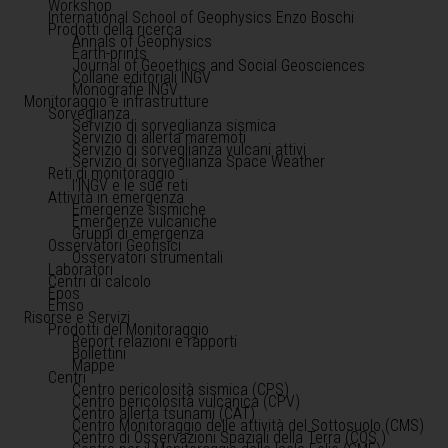
Workshop
International School of Geophysics Enzo Boschi
Prodotti della ricerca
Annals of Geophysics
Earth-prints
Journal of Geoethics and Social Geosciences
Collane editoriali INGV
Monografie INGV
Monitoraggio e infrastrutture
Sorveglianza
Servizio di sorveglianza sismica
Servizio di allerta maremoti
Servizio di sorveglianza vulcani attivi
Servizio di sorveglianza Space Weather
Reti di monitoraggio
l'INGV e le sue reti
Attività in emergenza
Emergenze sismiche
Emergenze vulcaniche
Gruppi di emergenza
Osservatori Geofisici
Osservatori strumentali
Laboratori
Centri di calcolo
Epos
Emso
Risorse e Servizi
Prodotti del Monitoraggio
Report relazioni e rapporti
Bollettini
Mappe
Centri
Centro pericolosità sismica (CPS)
Centro pericolosità vulcanica (CPV)
Centro allerta tsunami (CAT)
Centro Monitoraggio delle attività del Sottosuolo (CMS)
Centro di Osservazioni Spaziali della Terra (COS )