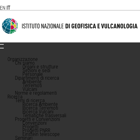
EN
IT
Organizzazione
Chi siamo
Organi e strutture
Sezioni e sedi
Personale
Dipartimenti di ricerca
Ambiente
Terremoti
Vulcani
Norme e regolamenti
Ricerca
Temi di ricerca
Ricerca Ambiente
Ricerca Terremoti
Ricerca Vulcani
Tematiche trasversali
Progetti e Convenzioni
Convenzioni
Progetti
Progetti PNRR
Einstein telescope
Seminari