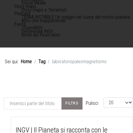
Social Media
Story maps
Story maps e Terremoti
Podcast
TERRA INSTABILE Un viaggio nel cuore del nostro pianeta
Altro che mappamondo
Eventi
25anniINGV
Ventennale INGV
Notte dei Ricercatori
Sei qui:
Home
Tag
laboratoriopaleomagnetismo
Inserisci parte del titolo
Visualizza #
Pulisci
FILTRO
INGV | Il Pianeta si racconta con le