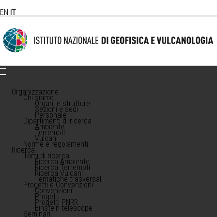
EN
IT
Organizzazione
Chi siamo
Organi e strutture
Sezioni e sedi
Personale
Dipartimenti di ricerca
Ambiente
Terremoti
Vulcani
Norme e regolamenti
Ricerca
Temi di ricerca
Ricerca Ambiente
Ricerca Terremoti
Ricerca Vulcani
Tematiche trasversali
Progetti e Convenzioni
Convenzioni
Progetti
Progetti PNRR
Einstein telescope
Seminari