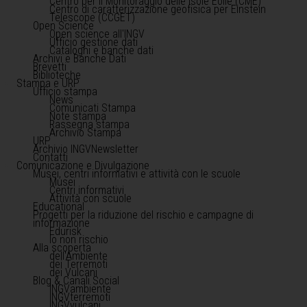
Centro per il Monitoraggio delle Isole Eolie (CME)
Centro di caratterizzazione geofisica per Einstein
Telescope (CCGET)
Open Science
Open science all'INGV
Ufficio gestione dati
Cataloghi e banche dati
Archivi e Banche Dati
Brevetti
Biblioteche
Stampa e URP
Ufficio stampa
News
Comunicati Stampa
Note stampa
Rassegna stampa
Archivio Stampa
URP
Archivio INGVNewsletter
Contatti
Comunicazione e Divulgazione
Musei, centri informativi e attività con le scuole
Musei
Centri informativi
Attività con scuole
Educational
Progetti per la riduzione del rischio e campagne di
informazione
Edurisk
Io non rischio
Alla scoperta
dell'Ambiente
dei Terremoti
dei Vulcani
Blog & Canali Social
INGVambiente
INGVterremoti
INGVvulcani