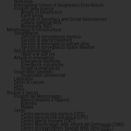
Workshop
International School of Geophysics Enzo Boschi
Prodotti della ricerca
Annals of Geophysics
Earth-prints
Journal of Geoethics and Social Geosciences
Collane editoriali INGV
Monografie INGV
Monitoraggio e infrastrutture
Sorveglianza
Servizio di sorveglianza sismica
Servizio di allerta maremoti
Servizio di sorveglianza vulcani attivi
Servizio di sorveglianza Space Weather
Reti di monitoraggio
l'INGV e le sue reti
Attività in emergenza
Emergenze sismiche
Emergenze vulcaniche
Gruppi di emergenza
Osservatori Geofisici
Osservatori strumentali
Laboratori
Centri di calcolo
Epos
Emso
Risorse e Servizi
Prodotti del Monitoraggio
Report relazioni e rapporti
Bollettini
Mappe
Centri
Centro pericolosità sismica (CPS)
Centro pericolosità vulcanica (CPV)
Centro allerta tsunami (CAT)
Centro Monitoraggio delle attività del Sottosuolo (CMS)
Centro di Osservazioni Spaziali della Terra (COS )