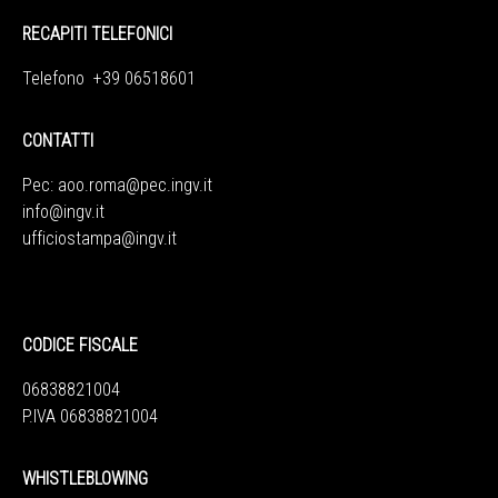
RECAPITI TELEFONICI
Telefono +39 06518601
CONTATTI
Pec:
aoo.roma@pec.ingv.it
info@ingv.it
ufficiostampa@ingv.it
CODICE FISCALE
06838821004
P.IVA 06838821004
WHISTLEBLOWING