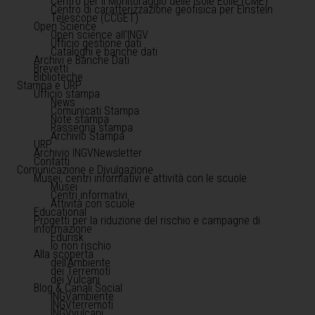
Centro per il Monitoraggio delle Isole Eolie (CME)
Centro di caratterizzazione geofisica per Einstein
Telescope (CCGET)
Open Science
Open science all'INGV
Ufficio gestione dati
Cataloghi e banche dati
Archivi e Banche Dati
Brevetti
Biblioteche
Stampa e URP
Ufficio stampa
News
Comunicati Stampa
Note stampa
Rassegna stampa
Archivio Stampa
URP
Archivio INGVNewsletter
Contatti
Comunicazione e Divulgazione
Musei, centri informativi e attività con le scuole
Musei
Centri informativi
Attività con scuole
Educational
Progetti per la riduzione del rischio e campagne di
informazione
Edurisk
Io non rischio
Alla scoperta
dell'Ambiente
dei Terremoti
dei Vulcani
Blog & Canali Social
INGVambiente
INGVterremoti
INGVvulcani