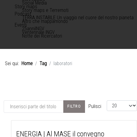
Social Media
Story maps
Story maps e Terremoti
Podcast
TERRA INSTABILE Un viaggio nel cuore del nostro pianeta
Altro che mappamondo
Eventi
25anniINGV
Ventennale INGV
Notte dei Ricercatori
Sei qui:
Home
Tag
laboratori
Inserisci parte del titolo
Visualizza #
Pulisci
FILTRO
ENERGIA | Al MASE il convegno