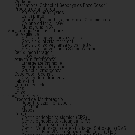
Workshop
International School of Geophysics Enzo Boschi
Prodotti della ricerca
Annals of Geophysics
Earth-prints
Journal of Geoethics and Social Geosciences
Collane editoriali INGV
Monografie INGV
Monitoraggio e infrastrutture
Sorveglianza
Servizio di sorveglianza sismica
Servizio di allerta maremoti
Servizio di sorveglianza vulcani attivi
Servizio di sorveglianza Space Weather
Reti di monitoraggio
l'INGV e le sue reti
Attività in emergenza
Emergenze sismiche
Emergenze vulcaniche
Gruppi di emergenza
Osservatori Geofisici
Osservatori strumentali
Laboratori
Centri di calcolo
Epos
Emso
Risorse e Servizi
Prodotti del Monitoraggio
Report relazioni e rapporti
Bollettini
Mappe
Centri
Centro pericolosità sismica (CPS)
Centro pericolosità vulcanica (CPV)
Centro allerta tsunami (CAT)
Centro Monitoraggio delle attività del Sottosuolo (CMS)
Centro di Osservazioni Spaziali della Terra (COS )