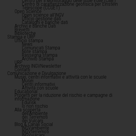
Centro per il Monitoraggio delle Isole Eolie (CME)
Centro di caratterizzazione geofisica per Einstein
Telescope (CCGET)
Open Science
Open science all'INGV
Ufficio gestione dati
Cataloghi e banche dati
Archivi e Banche Dati
Brevetti
Biblioteche
Stampa e URP
Ufficio stampa
News
Comunicati Stampa
Note stampa
Rassegna stampa
Archivio Stampa
URP
Archivio INGVNewsletter
Contatti
Comunicazione e Divulgazione
Musei, centri informativi e attività con le scuole
Musei
Centri informativi
Attività con scuole
Educational
Progetti per la riduzione del rischio e campagne di
informazione
Edurisk
Io non rischio
Alla scoperta
dell'Ambiente
dei Terremoti
dei Vulcani
Blog & Canali Social
INGVambiente
INGVterremoti
INGVvulcani