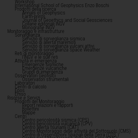
Workshop
International School of Geophysics Enzo Boschi
Prodotti della ricerca
Annals of Geophysics
Earth-prints
Journal of Geoethics and Social Geosciences
Collane editoriali INGV
Monografie INGV
Monitoraggio e infrastrutture
Sorveglianza
Servizio di sorveglianza sismica
Servizio di allerta maremoti
Servizio di sorveglianza vulcani attivi
Servizio di sorveglianza Space Weather
Reti di monitoraggio
l'INGV e le sue reti
Attività in emergenza
Emergenze sismiche
Emergenze vulcaniche
Gruppi di emergenza
Osservatori Geofisici
Osservatori strumentali
Laboratori
Centri di calcolo
Epos
Emso
Risorse e Servizi
Prodotti del Monitoraggio
Report relazioni e rapporti
Bollettini
Mappe
Centri
Centro pericolosità sismica (CPS)
Centro pericolosità vulcanica (CPV)
Centro allerta tsunami (CAT)
Centro Monitoraggio delle attività del Sottosuolo (CMS)
Centro di Osservazioni Spaziali della Terra (COS )