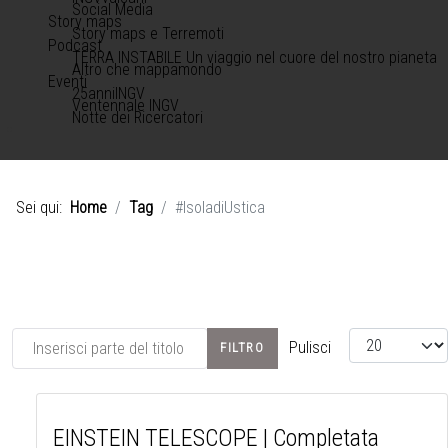
Social Media
Story maps
Story maps e Terremoti
Podcast
TERRA INSTABILE Un viaggio nel cuore del nostro pianeta
Altro che mappamondo
Eventi
25anniINGV
Ventennale INGV
Notte dei Ricercatori
Sei qui:
Home
Tag
#IsoladiUstica
Inserisci parte del titolo
Visualizza #
Pulisci
FILTRO
EINSTEIN TELESCOPE | Completata