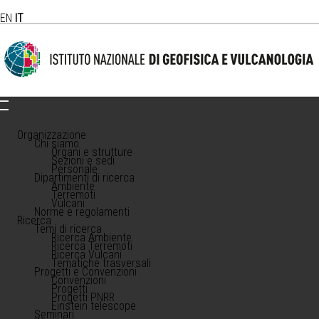
EN
IT
Organizzazione
Chi siamo
Organi e strutture
Sezioni e sedi
Personale
Dipartimenti di ricerca
Ambiente
Terremoti
Vulcani
Norme e regolamenti
Ricerca
Temi di ricerca
Ricerca Ambiente
Ricerca Terremoti
Ricerca Vulcani
Tematiche trasversali
Progetti e Convenzioni
Convenzioni
Progetti
Progetti PNRR
Einstein telescope
Seminari