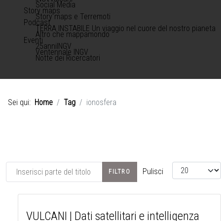
Social Media
Story maps
Story maps e Terremoti
Podcast
TERRA INSTABILE Un viaggio nel cuore del nostro pianeta
Altro che mappamondo
Eventi
25anniINGV
Ventennale INGV
Notte dei Ricercatori
Sei qui:
Home
Tag
ionosfera
Inserisci parte del titolo
Visualizza #
Pulisci
FILTRO
VULCANI | Dati satellitari e intelligenza