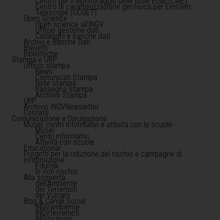
Centro per il Monitoraggio delle Isole Eolie (CME)
Centro di caratterizzazione geofisica per Einstein
Telescope (CCGET)
Open Science
Open science all'INGV
Ufficio gestione dati
Cataloghi e banche dati
Archivi e Banche Dati
Brevetti
Biblioteche
Stampa e URP
Ufficio stampa
News
Comunicati Stampa
Note stampa
Rassegna stampa
Archivio Stampa
URP
Archivio INGVNewsletter
Contatti
Comunicazione e Divulgazione
Musei, centri informativi e attività con le scuole
Musei
Centri informativi
Attività con scuole
Educational
Progetti per la riduzione del rischio e campagne di
informazione
Edurisk
Io non rischio
Alla scoperta
dell'Ambiente
dei Terremoti
dei Vulcani
Blog & Canali Social
INGVambiente
INGVterremoti
INGVvulcani