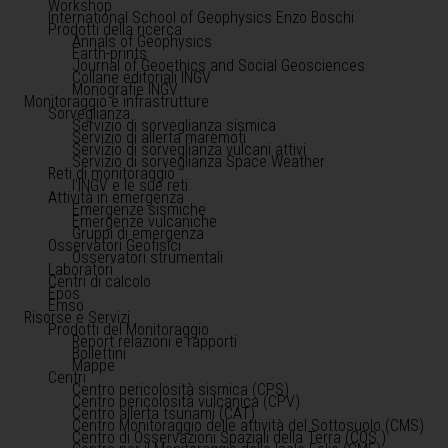
Workshop
International School of Geophysics Enzo Boschi
Prodotti della ricerca
Annals of Geophysics
Earth-prints
Journal of Geoethics and Social Geosciences
Collane editoriali INGV
Monografie INGV
Monitoraggio e infrastrutture
Sorveglianza
Servizio di sorveglianza sismica
Servizio di allerta maremoti
Servizio di sorveglianza vulcani attivi
Servizio di sorveglianza Space Weather
Reti di monitoraggio
l'INGV e le sue reti
Attività in emergenza
Emergenze sismiche
Emergenze vulcaniche
Gruppi di emergenza
Osservatori Geofisici
Osservatori strumentali
Laboratori
Centri di calcolo
Epos
Emso
Risorse e Servizi
Prodotti del Monitoraggio
Report relazioni e rapporti
Bollettini
Mappe
Centri
Centro pericolosità sismica (CPS)
Centro pericolosità vulcanica (CPV)
Centro allerta tsunami (CAT)
Centro Monitoraggio delle attività del Sottosuolo (CMS)
Centro di Osservazioni Spaziali della Terra (COS )