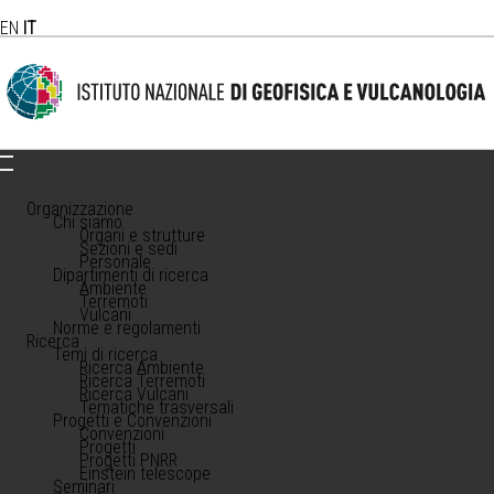
EN
IT
Organizzazione
Chi siamo
Organi e strutture
Sezioni e sedi
Personale
Dipartimenti di ricerca
Ambiente
Terremoti
Vulcani
Norme e regolamenti
Ricerca
Temi di ricerca
Ricerca Ambiente
Ricerca Terremoti
Ricerca Vulcani
Tematiche trasversali
Progetti e Convenzioni
Convenzioni
Progetti
Progetti PNRR
Einstein telescope
Seminari