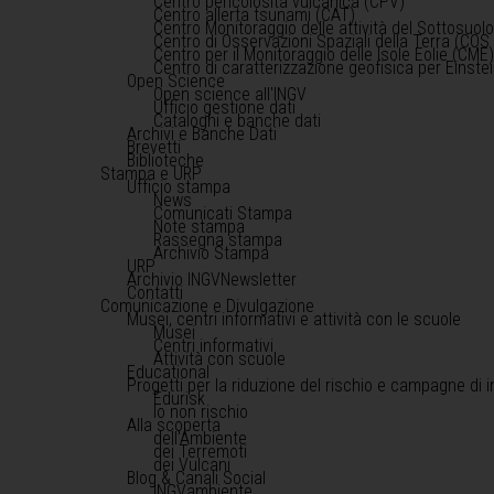
Centro pericolosità vulcanica (CPV)
Centro allerta tsunami (CAT)
Centro Monitoraggio delle attività del Sottosuol
Centro di Osservazioni Spaziali della Terra (COS 
Centro per il Monitoraggio delle Isole Eolie (CME
Centro di caratterizzazione geofisica per Einst
Open Science
Open science all'INGV
Ufficio gestione dati
Cataloghi e banche dati
Archivi e Banche Dati
Brevetti
Biblioteche
Stampa e URP
Ufficio stampa
News
Comunicati Stampa
Note stampa
Rassegna stampa
Archivio Stampa
URP
Archivio INGVNewsletter
Contatti
Comunicazione e Divulgazione
Musei, centri informativi e attività con le scuole
Musei
Centri informativi
Attività con scuole
Educational
Progetti per la riduzione del rischio e campagne di 
Edurisk
Io non rischio
Alla scoperta
dell'Ambiente
dei Terremoti
dei Vulcani
Blog & Canali Social
INGVambiente