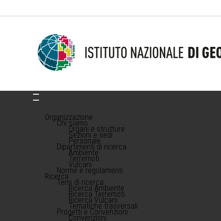
Organizzazione
Chi siamo
Organi e strutture
Sezioni e sedi
Personale
Dipartimenti di ricerca
Ambiente
Terremoti
Vulcani
Norme e regolamenti
Ricerca
Temi di ricerca
Ricerca Ambiente
Ricerca Terremoti
Ricerca Vulcani
Tematiche trasversali
Progetti e Convenzioni
Convenzioni