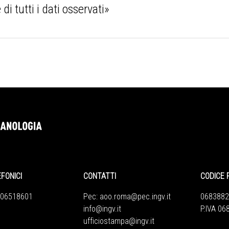
di tutti i dati osservati»
EFONICI
CONTATTI
CODICE 
 06518601
Pec:
aoo.roma@pec.ingv.it
0683882
info@ingv.it
P.IVA 0
ufficiostampa@ingv.it