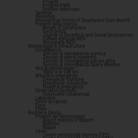
Progetti
Progetti PNRR
Einstein telescope
Seminari
Workshop
International School of Geophysics Enzo Boschi
Prodotti della ricerca
Annals of Geophysics
Earth-prints
Journal of Geoethics and Social Geosciences
Collane editoriali INGV
Monografie INGV
Monitoraggio e infrastrutture
Sorveglianza
Servizio di sorveglianza sismica
Servizio di allerta maremoti
Servizio di sorveglianza vulcani attivi
Servizio di sorveglianza Space Weather
Reti di monitoraggio
l'INGV e le sue reti
Attività in emergenza
Emergenze sismiche
Emergenze vulcaniche
Gruppi di emergenza
Osservatori Geofisici
Osservatori strumentali
Laboratori
Centri di calcolo
Epos
Emso
Risorse e Servizi
Prodotti del Monitoraggio
Report relazioni e rapporti
Bollettini
Mappe
Centri
Centro pericolosità sismica (CPS)