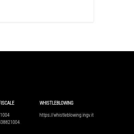
FISCALE
WHISTLEBLOWING
1004
https://whistleblowing.ingv.
it
6838821004