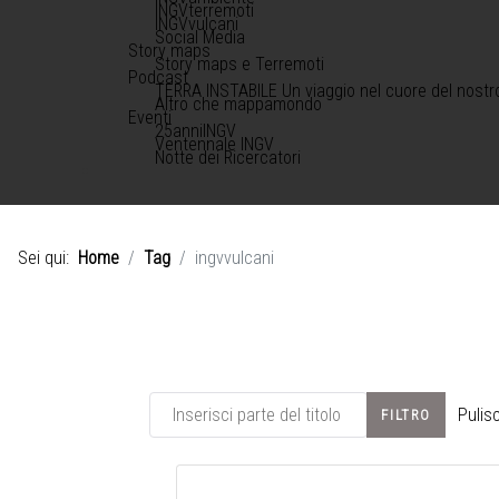
INGVterremoti
INGVvulcani
Social Media
Story maps
Story maps e Terremoti
Podcast
TERRA INSTABILE Un viaggio nel cuore del nostr
Altro che mappamondo
Eventi
25anniINGV
Ventennale INGV
Notte dei Ricercatori
Sei qui:
Home
Tag
ingvvulcani
Inserisci parte del titolo
Pulisc
FILTRO