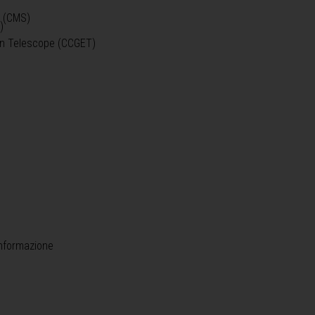
o (CMS)
)
)
ein Telescope (CCGET)
informazione