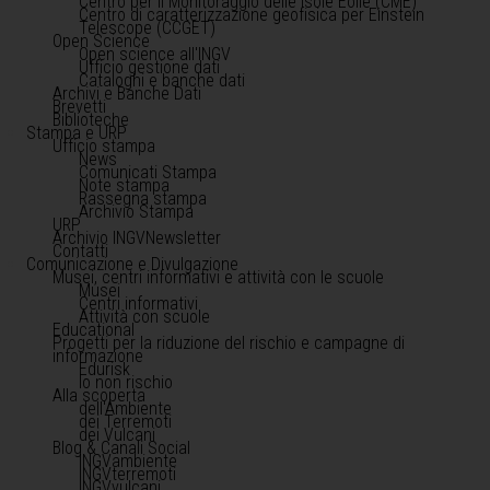
Centro per il Monitoraggio delle Isole Eolie (CME)
Centro di caratterizzazione geofisica per Einstein
Telescope (CCGET)
Open Science
Open science all'INGV
Ufficio gestione dati
Cataloghi e banche dati
Archivi e Banche Dati
Brevetti
Biblioteche
Stampa e URP
Ufficio stampa
News
Comunicati Stampa
Note stampa
Rassegna stampa
Archivio Stampa
URP
Archivio INGVNewsletter
Contatti
Comunicazione e Divulgazione
Musei, centri informativi e attività con le scuole
Musei
Centri informativi
Attività con scuole
Educational
Progetti per la riduzione del rischio e campagne di
informazione
Edurisk
Io non rischio
Alla scoperta
dell'Ambiente
dei Terremoti
dei Vulcani
Blog & Canali Social
INGVambiente
INGVterremoti
INGVvulcani