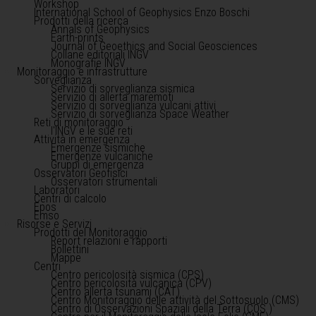
Workshop
International School of Geophysics Enzo Boschi
Prodotti della ricerca
Annals of Geophysics
Earth-prints
Journal of Geoethics and Social Geosciences
Collane editoriali INGV
Monografie INGV
Monitoraggio e infrastrutture
Sorveglianza
Servizio di sorveglianza sismica
Servizio di allerta maremoti
Servizio di sorveglianza vulcani attivi
Servizio di sorveglianza Space Weather
Reti di monitoraggio
l'INGV e le sue reti
Attività in emergenza
Emergenze sismiche
Emergenze vulcaniche
Gruppi di emergenza
Osservatori Geofisici
Osservatori strumentali
Laboratori
Centri di calcolo
Epos
Emso
Risorse e Servizi
Prodotti del Monitoraggio
Report relazioni e rapporti
Bollettini
Mappe
Centri
Centro pericolosità sismica (CPS)
Centro pericolosità vulcanica (CPV)
Centro allerta tsunami (CAT)
Centro Monitoraggio delle attività del Sottosuolo (CMS)
Centro di Osservazioni Spaziali della Terra (COS )