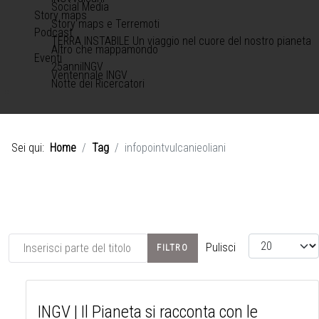
Social Media
Story maps
Story maps e Terremoti
Podcast
TERRA INSTABILE Un viaggio nel cuore del nostro pianeta
Altro che mappamondo
Eventi
25anniINGV
Ventennale INGV
Notte dei Ricercatori
Sei qui:
Home
Tag
infopointvulcanieoliani
Inserisci parte del titolo
Visualizza #
Pulisci
FILTRO
INGV | Il Pianeta si racconta con le