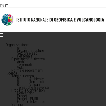
EN
IT
Organizzazione
Chi siamo
Organi e strutture
Sezioni e sedi
Personale
Dipartimenti di ricerca
Ambiente
Terremoti
Vulcani
Norme e regolamenti
Ricerca
Temi di ricerca
Ricerca Ambiente
Ricerca Terremoti
Ricerca Vulcani
Tematiche trasversali
Progetti e Convenzioni
Convenzioni
Progetti
Progetti PNRR
Einstein telescope
Seminari