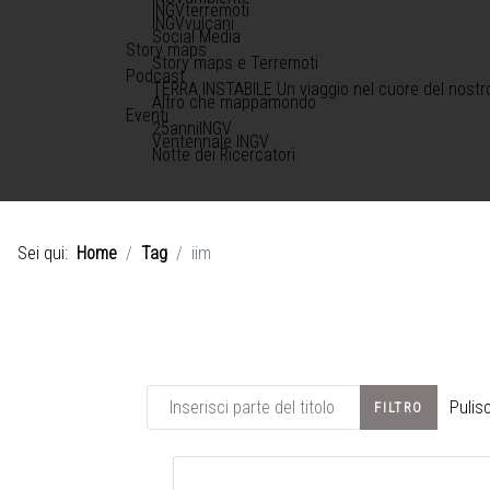
INGVterremoti
INGVvulcani
Social Media
Story maps
Story maps e Terremoti
Podcast
TERRA INSTABILE Un viaggio nel cuore del nostr
Altro che mappamondo
Eventi
25anniINGV
Ventennale INGV
Notte dei Ricercatori
Sei qui:
Home
Tag
iim
Inserisci parte del titolo
Pulisc
FILTRO