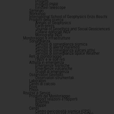
Progetti
Progetti PNRR
Einstein telescope
Seminari
Workshop
International School of Geophysics Enzo Boschi
Prodotti della ricerca
Annals of Geophysics
Earth-prints
Journal of Geoethics and Social Geosciences
Collane editoriali INGV
Monografie INGV
Monitoraggio e infrastrutture
Sorveglianza
Servizio di sorveglianza sismica
Servizio di allerta maremoti
Servizio di sorveglianza vulcani attivi
Servizio di sorveglianza Space Weather
Reti di monitoraggio
l'INGV e le sue reti
Attività in emergenza
Emergenze sismiche
Emergenze vulcaniche
Gruppi di emergenza
Osservatori Geofisici
Osservatori strumentali
Laboratori
Centri di calcolo
Epos
Emso
Risorse e Servizi
Prodotti del Monitoraggio
Report relazioni e rapporti
Bollettini
Mappe
Centri
Centro pericolosità sismica (CPS)