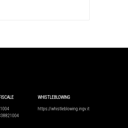
FISCALE
WHISTLEBLOWING
1004
https://whistleblowing.ingv.
it
6838821004