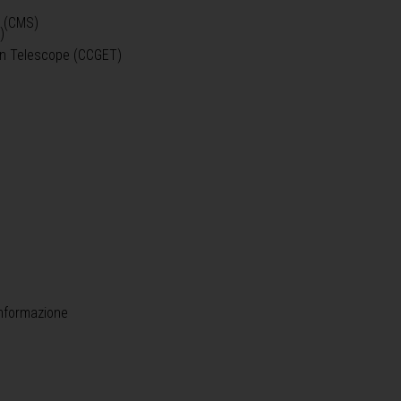
o (CMS)
)
)
ein Telescope (CCGET)
informazione