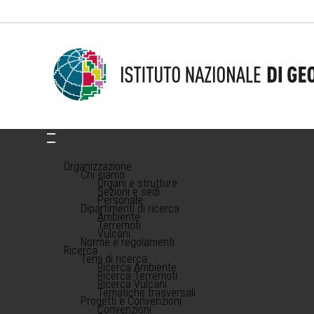
Organizzazione
Chi siamo
Organi e strutture
Sezioni e sedi
Personale
Dipartimenti di ricerca
Ambiente
Terremoti
Vulcani
Norme e regolamenti
Ricerca
Temi di ricerca
Ricerca Ambiente
Ricerca Terremoti
Ricerca Vulcani
Tematiche trasversali
Progetti e Convenzioni
Convenzioni