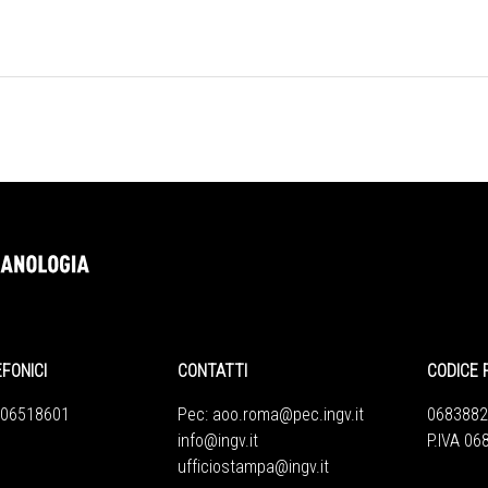
EFONICI
CONTATTI
CODICE 
 06518601
Pec:
aoo.roma@pec.ingv.it
0683882
info@ingv.it
P.IVA 0
ufficiostampa@ingv.it