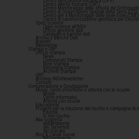
Centro pericolosità vulcanica (CPV)
Centro allerta tsunami (CAT)
Centro Monitoraggio delle attività del Sottosuol
Centro di Osservazioni Spaziali della Terra (COS 
Centro per il Monitoraggio delle Isole Eolie (CME
Centro di caratterizzazione geofisica per Einst
Open Science
Open science all'INGV
Ufficio gestione dati
Cataloghi e banche dati
Archivi e Banche Dati
Brevetti
Biblioteche
Stampa e URP
Ufficio stampa
News
Comunicati Stampa
Note stampa
Rassegna stampa
Archivio Stampa
URP
Archivio INGVNewsletter
Contatti
Comunicazione e Divulgazione
Musei, centri informativi e attività con le scuole
Musei
Centri informativi
Attività con scuole
Educational
Progetti per la riduzione del rischio e campagne di 
Edurisk
Io non rischio
Alla scoperta
dell'Ambiente
dei Terremoti
dei Vulcani
Blog & Canali Social
INGVambiente