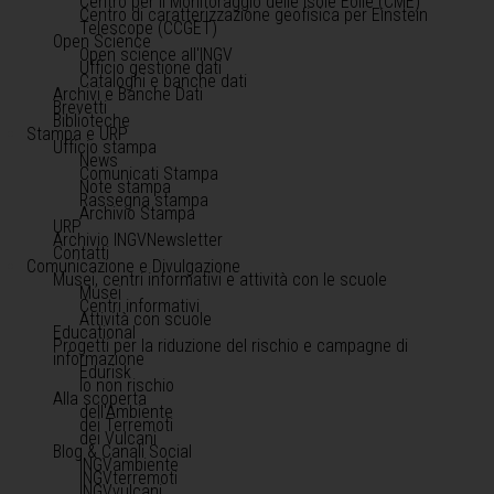
Centro per il Monitoraggio delle Isole Eolie (CME)
Centro di caratterizzazione geofisica per Einstein
Telescope (CCGET)
Open Science
Open science all'INGV
Ufficio gestione dati
Cataloghi e banche dati
Archivi e Banche Dati
Brevetti
Biblioteche
Stampa e URP
Ufficio stampa
News
Comunicati Stampa
Note stampa
Rassegna stampa
Archivio Stampa
URP
Archivio INGVNewsletter
Contatti
Comunicazione e Divulgazione
Musei, centri informativi e attività con le scuole
Musei
Centri informativi
Attività con scuole
Educational
Progetti per la riduzione del rischio e campagne di
informazione
Edurisk
Io non rischio
Alla scoperta
dell'Ambiente
dei Terremoti
dei Vulcani
Blog & Canali Social
INGVambiente
INGVterremoti
INGVvulcani