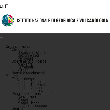
EN
IT
Organizzazione
Chi siamo
Organi e strutture
Sezioni e sedi
Personale
Dipartimenti di ricerca
Ambiente
Terremoti
Vulcani
Norme e regolamenti
Ricerca
Temi di ricerca
Ricerca Ambiente
Ricerca Terremoti
Ricerca Vulcani
Tematiche trasversali
Progetti e Convenzioni
Convenzioni
Progetti
Progetti PNRR
Einstein telescope
Seminari