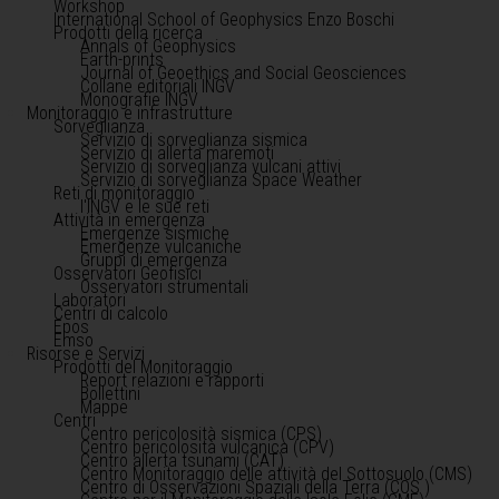
Workshop
International School of Geophysics Enzo Boschi
Prodotti della ricerca
Annals of Geophysics
Earth-prints
Journal of Geoethics and Social Geosciences
Collane editoriali INGV
Monografie INGV
Monitoraggio e infrastrutture
Sorveglianza
Servizio di sorveglianza sismica
Servizio di allerta maremoti
Servizio di sorveglianza vulcani attivi
Servizio di sorveglianza Space Weather
Reti di monitoraggio
l'INGV e le sue reti
Attività in emergenza
Emergenze sismiche
Emergenze vulcaniche
Gruppi di emergenza
Osservatori Geofisici
Osservatori strumentali
Laboratori
Centri di calcolo
Epos
Emso
Risorse e Servizi
Prodotti del Monitoraggio
Report relazioni e rapporti
Bollettini
Mappe
Centri
Centro pericolosità sismica (CPS)
Centro pericolosità vulcanica (CPV)
Centro allerta tsunami (CAT)
Centro Monitoraggio delle attività del Sottosuolo (CMS)
Centro di Osservazioni Spaziali della Terra (COS )