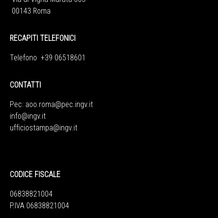
00143 Roma
RECAPITI TELEFONICI
Telefono +39 06518601
CONTATTI
Pec:
aoo.roma@pec.ingv.it
info@ingv.it
ufficiostampa@ingv.it
CODICE FISCALE
06838821004
P.IVA 06838821004