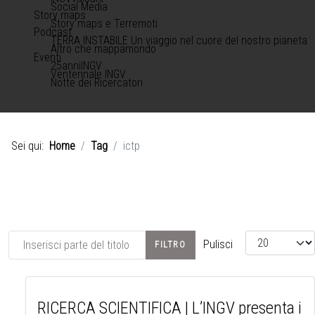
Social Media
Story maps
Story maps e Terremoti
Podcast
TERRA INSTABILE Un viaggio nel cuore del nostro pianeta
Altro che mappamondo
Eventi
25anniINGV
Ventennale INGV
Notte dei Ricercatori
Sei qui:
Home
Tag
ictp
Inserisci parte del titolo
Visualizza #
Pulisci
FILTRO
RICERCA SCIENTIFICA | L’INGV presenta i