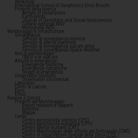
Workshop
International School of Geophysics Enzo Boschi
Prodotti della ricerca
Annals of Geophysics
Earth-prints
Journal of Geoethics and Social Geosciences
Collane editoriali INGV
Monografie INGV
Monitoraggio e infrastrutture
Sorveglianza
Servizio di sorveglianza sismica
Servizio di allerta maremoti
Servizio di sorveglianza vulcani attivi
Servizio di sorveglianza Space Weather
Reti di monitoraggio
l'INGV e le sue reti
Attività in emergenza
Emergenze sismiche
Emergenze vulcaniche
Gruppi di emergenza
Osservatori Geofisici
Osservatori strumentali
Laboratori
Centri di calcolo
Epos
Emso
Risorse e Servizi
Prodotti del Monitoraggio
Report relazioni e rapporti
Bollettini
Mappe
Centri
Centro pericolosità sismica (CPS)
Centro pericolosità vulcanica (CPV)
Centro allerta tsunami (CAT)
Centro Monitoraggio delle attività del Sottosuolo (CMS)
Centro di Osservazioni Spaziali della Terra (COS )