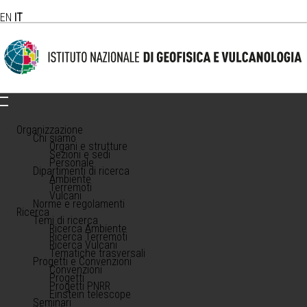
EN
IT
Organizzazione
Chi siamo
Organi e strutture
Sezioni e sedi
Personale
Dipartimenti di ricerca
Ambiente
Terremoti
Vulcani
Norme e regolamenti
Ricerca
Temi di ricerca
Ricerca Ambiente
Ricerca Terremoti
Ricerca Vulcani
Tematiche trasversali
Progetti e Convenzioni
Convenzioni
Progetti
Progetti PNRR
Einstein telescope
Seminari