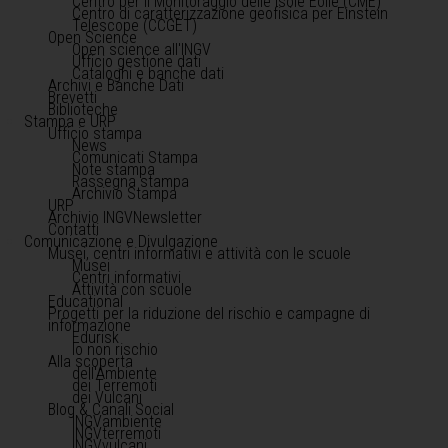
Centro per il Monitoraggio delle Isole Eolie (CME)
Centro di caratterizzazione geofisica per Einstein
Telescope (CCGET)
Open Science
Open science all'INGV
Ufficio gestione dati
Cataloghi e banche dati
Archivi e Banche Dati
Brevetti
Biblioteche
Stampa e URP
Ufficio stampa
News
Comunicati Stampa
Note stampa
Rassegna stampa
Archivio Stampa
URP
Archivio INGVNewsletter
Contatti
Comunicazione e Divulgazione
Musei, centri informativi e attività con le scuole
Musei
Centri informativi
Attività con scuole
Educational
Progetti per la riduzione del rischio e campagne di
informazione
Edurisk
Io non rischio
Alla scoperta
dell'Ambiente
dei Terremoti
dei Vulcani
Blog & Canali Social
INGVambiente
INGVterremoti
INGVvulcani