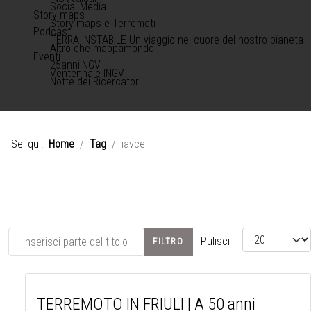
Social Media
Story maps
Story maps e Terremoti
Podcast
TERRA INSTABILE Un viaggio nel cuore del nostro pianeta
Altro che mappamondo
Eventi
25anniINGV
Ventennale INGV
Notte dei Ricercatori
Sei qui:
Home
Tag
iavcei
Inserisci parte del titolo
Visualizza #
Pulisci
FILTRO
TERREMOTO IN FRIULI | A 50 anni