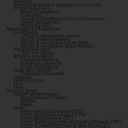
Workshop
International School of Geophysics Enzo Boschi
Prodotti della ricerca
Annals of Geophysics
Earth-prints
Journal of Geoethics and Social Geosciences
Collane editoriali INGV
Monografie INGV
Monitoraggio e infrastrutture
Sorveglianza
Servizio di sorveglianza sismica
Servizio di allerta maremoti
Servizio di sorveglianza vulcani attivi
Servizio di sorveglianza Space Weather
Reti di monitoraggio
l'INGV e le sue reti
Attività in emergenza
Emergenze sismiche
Emergenze vulcaniche
Gruppi di emergenza
Osservatori Geofisici
Osservatori strumentali
Laboratori
Centri di calcolo
Epos
Emso
Risorse e Servizi
Prodotti del Monitoraggio
Report relazioni e rapporti
Bollettini
Mappe
Centri
Centro pericolosità sismica (CPS)
Centro pericolosità vulcanica (CPV)
Centro allerta tsunami (CAT)
Centro Monitoraggio delle attività del Sottosuolo (CMS)
Centro di Osservazioni Spaziali della Terra (COS )