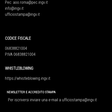
Pec:
aoo.roma@pec.ingv.it
info@ingv.it
ufficiostampa@ingv.it
CODICE FISCALE
06838821004
P.IVA 06838821004
WHISTLEBLOWING
https://whistleblowing.ingv.
it
NEWSLETTER E ACCREDITO STAMPA
Per iscriversi inviare una e-mail a
ufficiostampa@ingv.it