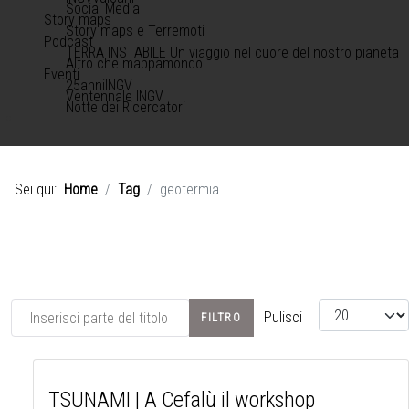
Social Media
Story maps
Story maps e Terremoti
Podcast
TERRA INSTABILE Un viaggio nel cuore del nostro pianeta
Altro che mappamondo
Eventi
25anniINGV
Ventennale INGV
Notte dei Ricercatori
Sei qui:
Home
Tag
geotermia
Inserisci parte del titolo
Visualizza #
Pulisci
FILTRO
TSUNAMI | A Cefalù il workshop