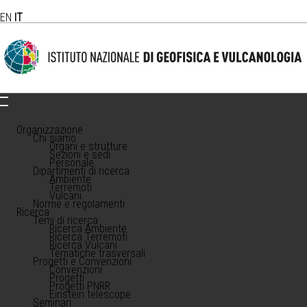
EN
IT
Organizzazione
Chi siamo
Organi e strutture
Sezioni e sedi
Personale
Dipartimenti di ricerca
Ambiente
Terremoti
Vulcani
Norme e regolamenti
Ricerca
Temi di ricerca
Ricerca Ambiente
Ricerca Terremoti
Ricerca Vulcani
Tematiche trasversali
Progetti e Convenzioni
Convenzioni
Progetti
Progetti PNRR
Einstein telescope
Seminari