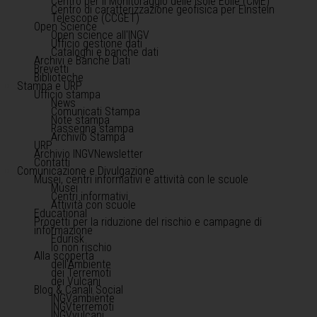
Centro per il Monitoraggio delle Isole Eolie (CME)
Centro di caratterizzazione geofisica per Einstein
Telescope (CCGET)
Open Science
Open science all'INGV
Ufficio gestione dati
Cataloghi e banche dati
Archivi e Banche Dati
Brevetti
Biblioteche
Stampa e URP
Ufficio stampa
News
Comunicati Stampa
Note stampa
Rassegna stampa
Archivio Stampa
URP
Archivio INGVNewsletter
Contatti
Comunicazione e Divulgazione
Musei, centri informativi e attività con le scuole
Musei
Centri informativi
Attività con scuole
Educational
Progetti per la riduzione del rischio e campagne di
informazione
Edurisk
Io non rischio
Alla scoperta
dell'Ambiente
dei Terremoti
dei Vulcani
Blog & Canali Social
INGVambiente
INGVterremoti
INGVvulcani