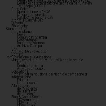
Centro per il Monitoraggio delle Isole Eolie (CME)
Centro di caratterizzazione geofisica per Einstein
Telescope (CCGET)
Open Science
Open science all'INGV
Ufficio gestione dati
Cataloghi e banche dati
Archivi e Banche Dati
Brevetti
Biblioteche
Stampa e URP
Ufficio stampa
News
Comunicati Stampa
Note stampa
Rassegna stampa
Archivio Stampa
URP
Archivio INGVNewsletter
Contatti
Comunicazione e Divulgazione
Musei, centri informativi e attività con le scuole
Musei
Centri informativi
Attività con scuole
Educational
Progetti per la riduzione del rischio e campagne di
informazione
Edurisk
Io non rischio
Alla scoperta
dell'Ambiente
dei Terremoti
dei Vulcani
Blog & Canali Social
INGVambiente
INGVterremoti
INGVvulcani