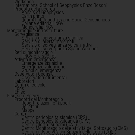
Workshop
International School of Geophysics Enzo Boschi
Prodotti della ricerca
Annals of Geophysics
Earth-prints
Journal of Geoethics and Social Geosciences
Collane editoriali INGV
Monografie INGV
Monitoraggio e infrastrutture
Sorveglianza
Servizio di sorveglianza sismica
Servizio di allerta maremoti
Servizio di sorveglianza vulcani attivi
Servizio di sorveglianza Space Weather
Reti di monitoraggio
l'INGV e le sue reti
Attività in emergenza
Emergenze sismiche
Emergenze vulcaniche
Gruppi di emergenza
Osservatori Geofisici
Osservatori strumentali
Laboratori
Centri di calcolo
Epos
Emso
Risorse e Servizi
Prodotti del Monitoraggio
Report relazioni e rapporti
Bollettini
Mappe
Centri
Centro pericolosità sismica (CPS)
Centro pericolosità vulcanica (CPV)
Centro allerta tsunami (CAT)
Centro Monitoraggio delle attività del Sottosuolo (CMS)
Centro di Osservazioni Spaziali della Terra (COS )