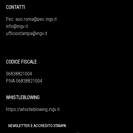
CONTATTI
Pec:
aoo.roma@pec.ingv.it
info@ingv.it
ufficiostampa@ingv.it
CODICE FISCALE
06838821004
P.IVA 06838821004
WHISTLEBLOWING
https://whistleblowing.ingv.
it
NEWSLETTER E ACCREDITO STAMPA