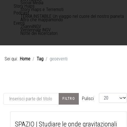
Social Media
Story maps
Story maps e Terremoti
Podcast
TERRA INSTABILE Un viaggio nel cuore del nostro pianeta
Altro che mappamondo
Eventi
25anniINGV
Ventennale INGV
Notte dei Ricercatori
Sei qui:
Home
Tag
geoeventi
Inserisci parte del titolo
Visualizza #
Pulisci
FILTRO
SPAZIO | Studiare le onde gravitazionali