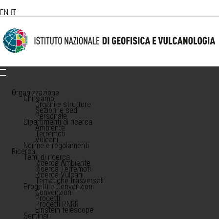
EN
IT
Organizzazione
Chi siamo
Organi e strutture
Sezioni e sedi
Personale
Dipartimenti di ricerca
Ambiente
Terremoti
Vulcani
Norme e regolamenti
Ricerca
Temi di ricerca
Ricerca Ambiente
Ricerca Terremoti
Ricerca Vulcani
Tematiche trasversali
Progetti e Convenzioni
Convenzioni
Progetti
Progetti PNRR
Einstein telescope
Seminari