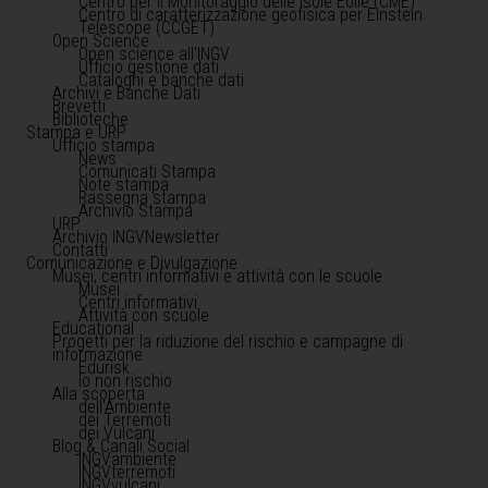
Centro per il Monitoraggio delle Isole Eolie (CME)
Centro di caratterizzazione geofisica per Einstein
Telescope (CCGET)
Open Science
Open science all'INGV
Ufficio gestione dati
Cataloghi e banche dati
Archivi e Banche Dati
Brevetti
Biblioteche
Stampa e URP
Ufficio stampa
News
Comunicati Stampa
Note stampa
Rassegna stampa
Archivio Stampa
URP
Archivio INGVNewsletter
Contatti
Comunicazione e Divulgazione
Musei, centri informativi e attività con le scuole
Musei
Centri informativi
Attività con scuole
Educational
Progetti per la riduzione del rischio e campagne di
informazione
Edurisk
Io non rischio
Alla scoperta
dell'Ambiente
dei Terremoti
dei Vulcani
Blog & Canali Social
INGVambiente
INGVterremoti
INGVvulcani