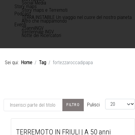
Social Media
Story maps
Story maps e Terremoti
Podcast
TERRA INSTABILE Un viaggio nel cuore del nostro pianeta
Altro che mappamondo
Eventi
25anniINGV
Ventennale INGV
Notte dei Ricercatori
Sei qui:
Home
Tag
fortezzaroccadipapa
Inserisci parte del titolo
Visualizza #
Pulisci
FILTRO
TERREMOTO IN FRIULI | A 50 anni