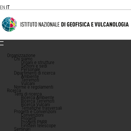
EN
IT
Organizzazione
Chi siamo
Organi e strutture
Sezioni e sedi
Personale
Dipartimenti di ricerca
Ambiente
Terremoti
Vulcani
Norme e regolamenti
Ricerca
Temi di ricerca
Ricerca Ambiente
Ricerca Terremoti
Ricerca Vulcani
Tematiche trasversali
Progetti e Convenzioni
Convenzioni
Progetti
Progetti PNRR
Einstein telescope
Seminari