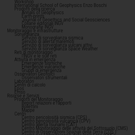
Workshop
International School of Geophysics Enzo Boschi
Prodotti della ricerca
Annals of Geophysics
Earth-prints
Journal of Geoethics and Social Geosciences
Collane editoriali INGV
Monografie INGV
Monitoraggio e infrastrutture
Sorveglianza
Servizio di sorveglianza sismica
Servizio di allerta maremoti
Servizio di sorveglianza vulcani attivi
Servizio di sorveglianza Space Weather
Reti di monitoraggio
l'INGV e le sue reti
Attività in emergenza
Emergenze sismiche
Emergenze vulcaniche
Gruppi di emergenza
Osservatori Geofisici
Osservatori strumentali
Laboratori
Centri di calcolo
Epos
Emso
Risorse e Servizi
Prodotti del Monitoraggio
Report relazioni e rapporti
Bollettini
Mappe
Centri
Centro pericolosità sismica (CPS)
Centro pericolosità vulcanica (CPV)
Centro allerta tsunami (CAT)
Centro Monitoraggio delle attività del Sottosuolo (CMS)
Centro di Osservazioni Spaziali della Terra (COS )