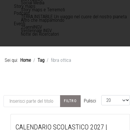
Social Media
Story maps
Story maps e Terremoti
Podcast
TERRA INSTABILE Un viaggio nel cuore del nostro pianeta
Altro che mappamondo
Eventi
25anniINGV
Ventennale INGV
Notte dei Ricercatori
Sei qui:
Home
Tag
fibra ottica
Inserisci parte del titolo
Visualizza #
Pulisci
FILTRO
CALENDARIO SCOLASTICO 2027 |