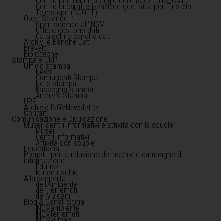
Centro per il Monitoraggio delle Isole Eolie (CME)
Centro di caratterizzazione geofisica per Einstein
Telescope (CCGET)
Open Science
Open science all'INGV
Ufficio gestione dati
Cataloghi e banche dati
Archivi e Banche Dati
Brevetti
Biblioteche
Stampa e URP
Ufficio stampa
News
Comunicati Stampa
Note stampa
Rassegna stampa
Archivio Stampa
URP
Archivio INGVNewsletter
Contatti
Comunicazione e Divulgazione
Musei, centri informativi e attività con le scuole
Musei
Centri informativi
Attività con scuole
Educational
Progetti per la riduzione del rischio e campagne di
informazione
Edurisk
Io non rischio
Alla scoperta
dell'Ambiente
dei Terremoti
dei Vulcani
Blog & Canali Social
INGVambiente
INGVterremoti
INGVvulcani