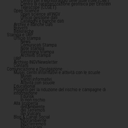
Centro per il Monitoraggio delle Isole Eolie (CME)
Centro di caratterizzazione geofisica per Einstein
Telescope (CCGET)
Open Science
Open science all'INGV
Ufficio gestione dati
Cataloghi e banche dati
Archivi e Banche Dati
Brevetti
Biblioteche
Stampa e URP
Ufficio stampa
News
Comunicati Stampa
Note stampa
Rassegna stampa
Archivio Stampa
URP
Archivio INGVNewsletter
Contatti
Comunicazione e Divulgazione
Musei, centri informativi e attività con le scuole
Musei
Centri informativi
Attività con scuole
Educational
Progetti per la riduzione del rischio e campagne di
informazione
Edurisk
Io non rischio
Alla scoperta
dell'Ambiente
dei Terremoti
dei Vulcani
Blog & Canali Social
INGVambiente
INGVterremoti
INGVvulcani