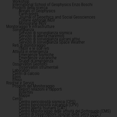
Workshop
International School of Geophysics Enzo Boschi
Prodotti della ricerca
Annals of Geophysics
Earth-prints
Journal of Geoethics and Social Geosciences
Collane editoriali INGV
Monografie INGV
Monitoraggio e infrastrutture
Sorveglianza
Servizio di sorveglianza sismica
Servizio di allerta maremoti
Servizio di sorveglianza vulcani attivi
Servizio di sorveglianza Space Weather
Reti di monitoraggio
l'INGV e le sue reti
Attività in emergenza
Emergenze sismiche
Emergenze vulcaniche
Gruppi di emergenza
Osservatori Geofisici
Osservatori strumentali
Laboratori
Centri di calcolo
Epos
Emso
Risorse e Servizi
Prodotti del Monitoraggio
Report relazioni e rapporti
Bollettini
Mappe
Centri
Centro pericolosità sismica (CPS)
Centro pericolosità vulcanica (CPV)
Centro allerta tsunami (CAT)
Centro Monitoraggio delle attività del Sottosuolo (CMS)
Centro di Osservazioni Spaziali della Terra (COS )