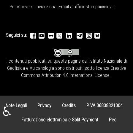
Per iscriversi inviare una e-mail a
ufficiostampa@ingv.it
Seguici su:
I contenuti pubblicati su queste pagine dall'
Istituto Nazionale di
Geofisica e Vulcanologia
sono distribuiti sotto licenza
Creative
Commons Attribution 4.0 International License
.
Note Legali
Privacy
Credits
P.IVA 06838821004
♿
Fatturazione elettronica e Split Payment
Pec