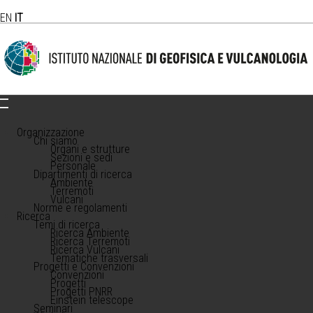
EN
IT
Organizzazione
Chi siamo
Organi e strutture
Sezioni e sedi
Personale
Dipartimenti di ricerca
Ambiente
Terremoti
Vulcani
Norme e regolamenti
Ricerca
Temi di ricerca
Ricerca Ambiente
Ricerca Terremoti
Ricerca Vulcani
Tematiche trasversali
Progetti e Convenzioni
Convenzioni
Progetti
Progetti PNRR
Einstein telescope
Seminari