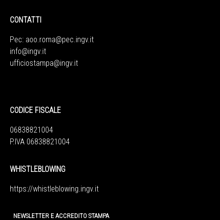
CONTATTI
Pec:
aoo.roma@pec.ingv.it
info@ingv.it
ufficiostampa@ingv.it
CODICE FISCALE
06838821004
P.IVA 06838821004
WHISTLEBLOWING
https://whistleblowing.ingv.
it
NEWSLETTER E ACCREDITO STAMPA