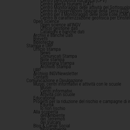
Centro pericolosità vulcanica (CPV)
Centro allerta tsunami (CAT)
Centro Monitoraggio delle attività del Sottosuol
Centro di Osservazioni Spaziali della Terra (COS 
Centro per il Monitoraggio delle Isole Eolie (CME
Centro di caratterizzazione geofisica per Einst
Open Science
Open science all'INGV
Ufficio gestione dati
Cataloghi e banche dati
Archivi e Banche Dati
Brevetti
Biblioteche
Stampa e URP
Ufficio stampa
News
Comunicati Stampa
Note stampa
Rassegna stampa
Archivio Stampa
URP
Archivio INGVNewsletter
Contatti
Comunicazione e Divulgazione
Musei, centri informativi e attività con le scuole
Musei
Centri informativi
Attività con scuole
Educational
Progetti per la riduzione del rischio e campagne di 
Edurisk
Io non rischio
Alla scoperta
dell'Ambiente
dei Terremoti
dei Vulcani
Blog & Canali Social
INGVambiente