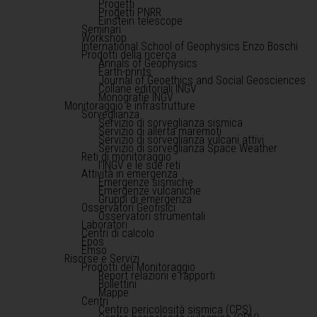
Progetti
Progetti PNRR
Einstein telescope
Seminari
Workshop
International School of Geophysics Enzo Boschi
Prodotti della ricerca
Annals of Geophysics
Earth-prints
Journal of Geoethics and Social Geosciences
Collane editoriali INGV
Monografie INGV
Monitoraggio e infrastrutture
Sorveglianza
Servizio di sorveglianza sismica
Servizio di allerta maremoti
Servizio di sorveglianza vulcani attivi
Servizio di sorveglianza Space Weather
Reti di monitoraggio
l'INGV e le sue reti
Attività in emergenza
Emergenze sismiche
Emergenze vulcaniche
Gruppi di emergenza
Osservatori Geofisici
Osservatori strumentali
Laboratori
Centri di calcolo
Epos
Emso
Risorse e Servizi
Prodotti del Monitoraggio
Report relazioni e rapporti
Bollettini
Mappe
Centri
Centro pericolosità sismica (CPS)