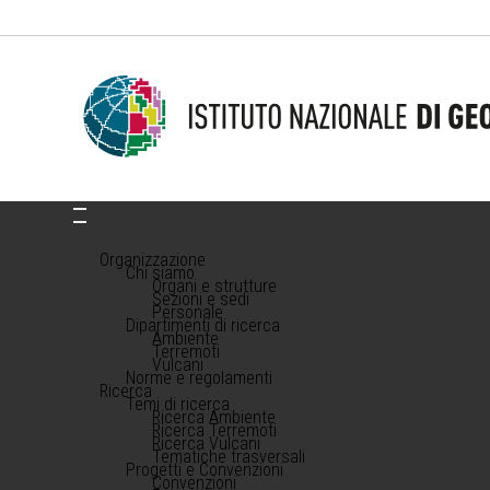
Organizzazione
Chi siamo
Organi e strutture
Sezioni e sedi
Personale
Dipartimenti di ricerca
Ambiente
Terremoti
Vulcani
Norme e regolamenti
Ricerca
Temi di ricerca
Ricerca Ambiente
Ricerca Terremoti
Ricerca Vulcani
Tematiche trasversali
Progetti e Convenzioni
Convenzioni