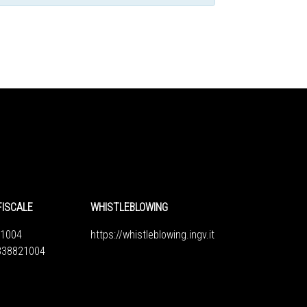
FISCALE
WHISTLEBLOWING
1004
https://whistleblowing.ingv.
it
6838821004