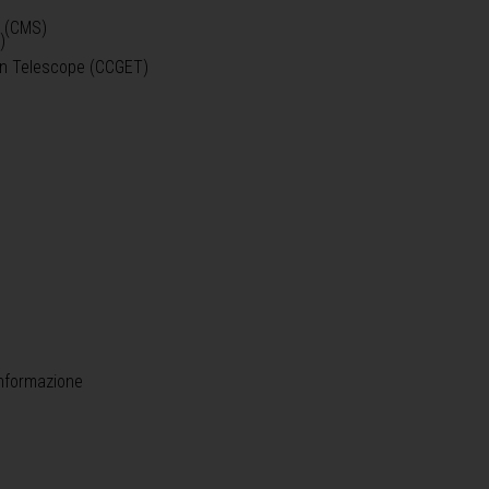
o (CMS)
)
)
ein Telescope (CCGET)
informazione