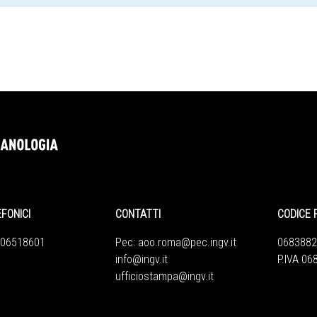
EFONICI
CONTATTI
CODICE 
 06518601
Pec:
aoo.roma@pec.ingv.it
0683882
info@ingv.it
P.IVA 0
ufficiostampa@ingv.it