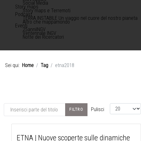
Social Media
Story maps
Story maps e Terremoti
Podcast
TERRA INSTABILE Un viaggio nel cuore del nostro pianeta
Altro che mappamondo
Eventi
25anniINGV
Ventennale INGV
Notte dei Ricercatori
Sei qui:
Home
Tag
etna2018
Inserisci parte del titolo
Visualizza #
Pulisci
FILTRO
ETNA | Nuove scoperte sulle dinamiche