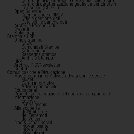
Centro per il Monitoraggio delle Isole Eolie (CME)
Centro di caratterizzazione geofisica per Einstein
Telescope (CCGET)
Open Science
Open science all'INGV
Ufficio gestione dati
Cataloghi e banche dati
Archivi e Banche Dati
Brevetti
Biblioteche
Stampa e URP
Ufficio stampa
News
Comunicati Stampa
Note stampa
Rassegna stampa
Archivio Stampa
URP
Archivio INGVNewsletter
Contatti
Comunicazione e Divulgazione
Musei, centri informativi e attività con le scuole
Musei
Centri informativi
Attività con scuole
Educational
Progetti per la riduzione del rischio e campagne di
informazione
Edurisk
Io non rischio
Alla scoperta
dell'Ambiente
dei Terremoti
dei Vulcani
Blog & Canali Social
INGVambiente
INGVterremoti
INGVvulcani