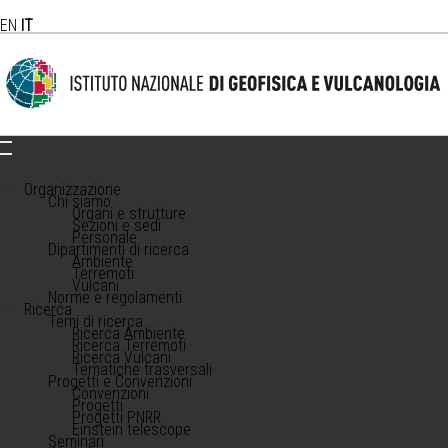
EN
IT
Organizzazione
Chi siamo
Organi e strutture
Sezioni e sedi
Personale
Dipartimenti di ricerca
Ambiente
Terremoti
Vulcani
Norme e regolamenti
Ricerca
Temi di ricerca
Ricerca Ambiente
Ricerca Terremoti
Ricerca Vulcani
Tematiche trasversali
Progetti e Convenzioni
Convenzioni
Progetti
Progetti PNRR
Einstein telescope
Seminari