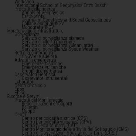
Workshop
International School of Geophysics Enzo Boschi
Prodotti della ricerca
Annals of Geophysics
Earth-prints
Journal of Geoethics and Social Geosciences
Collane editoriali INGV
Monografie INGV
Monitoraggio e infrastrutture
Sorveglianza
Servizio di sorveglianza sismica
Servizio di allerta maremoti
Servizio di sorveglianza vulcani attivi
Servizio di sorveglianza Space Weather
Reti di monitoraggio
l'INGV e le sue reti
Attività in emergenza
Emergenze sismiche
Emergenze vulcaniche
Gruppi di emergenza
Osservatori Geofisici
Osservatori strumentali
Laboratori
Centri di calcolo
Epos
Emso
Risorse e Servizi
Prodotti del Monitoraggio
Report relazioni e rapporti
Bollettini
Mappe
Centri
Centro pericolosità sismica (CPS)
Centro pericolosità vulcanica (CPV)
Centro allerta tsunami (CAT)
Centro Monitoraggio delle attività del Sottosuolo (CMS)
Centro di Osservazioni Spaziali della Terra (COS )