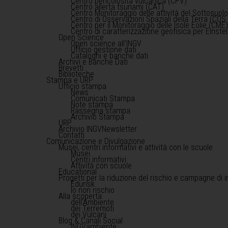
Centro pericolosità vulcanica (CPV)
Centro allerta tsunami (CAT)
Centro Monitoraggio delle attività del Sottosuol
Centro di Osservazioni Spaziali della Terra (COS 
Centro per il Monitoraggio delle Isole Eolie (CME
Centro di caratterizzazione geofisica per Einst
Open Science
Open science all'INGV
Ufficio gestione dati
Cataloghi e banche dati
Archivi e Banche Dati
Brevetti
Biblioteche
Stampa e URP
Ufficio stampa
News
Comunicati Stampa
Note stampa
Rassegna stampa
Archivio Stampa
URP
Archivio INGVNewsletter
Contatti
Comunicazione e Divulgazione
Musei, centri informativi e attività con le scuole
Musei
Centri informativi
Attività con scuole
Educational
Progetti per la riduzione del rischio e campagne di 
Edurisk
Io non rischio
Alla scoperta
dell'Ambiente
dei Terremoti
dei Vulcani
Blog & Canali Social
INGVambiente