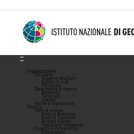
Organizzazione
Chi siamo
Organi e strutture
Sezioni e sedi
Personale
Dipartimenti di ricerca
Ambiente
Terremoti
Vulcani
Norme e regolamenti
Ricerca
Temi di ricerca
Ricerca Ambiente
Ricerca Terremoti
Ricerca Vulcani
Tematiche trasversali
Progetti e Convenzioni
Convenzioni