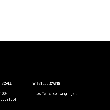
FISCALE
WHISTLEBLOWING
1004
https://whistleblowing.ingv.
it
6838821004