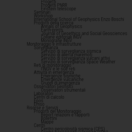
Progetti
Progetti PNRR
Einstein telescope
Seminari
Workshop
International School of Geophysics Enzo Boschi
Prodotti della ricerca
Annals of Geophysics
Earth-prints
Journal of Geoethics and Social Geosciences
Collane editoriali INGV
Monografie INGV
Monitoraggio e infrastrutture
Sorveglianza
Servizio di sorveglianza sismica
Servizio di allerta maremoti
Servizio di sorveglianza vulcani attivi
Servizio di sorveglianza Space Weather
Reti di monitoraggio
l'INGV e le sue reti
Attività in emergenza
Emergenze sismiche
Emergenze vulcaniche
Gruppi di emergenza
Osservatori Geofisici
Osservatori strumentali
Laboratori
Centri di calcolo
Epos
Emso
Risorse e Servizi
Prodotti del Monitoraggio
Report relazioni e rapporti
Bollettini
Mappe
Centri
Centro pericolosità sismica (CPS)