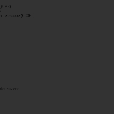
o (CMS)
)
)
ein Telescope (CCGET)
informazione