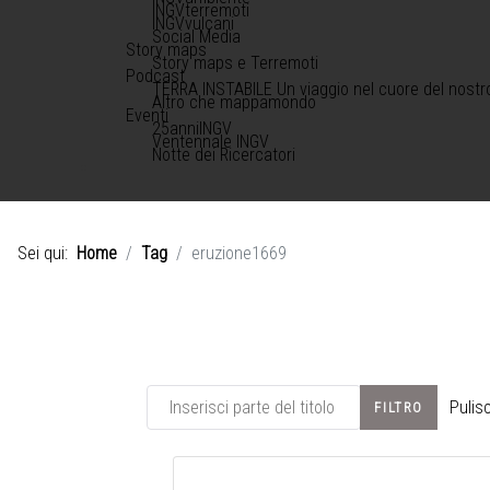
INGVterremoti
INGVvulcani
Social Media
Story maps
Story maps e Terremoti
Podcast
TERRA INSTABILE Un viaggio nel cuore del nostr
Altro che mappamondo
Eventi
25anniINGV
Ventennale INGV
Notte dei Ricercatori
Sei qui:
Home
Tag
eruzione1669
Inserisci parte del titolo
Pulisc
FILTRO