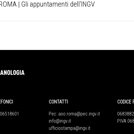
OMA | Gli appuntamenti dell’INGV
EFONICI
CONTATTI
CODICE 
 06518601
Pec:
aoo.roma@pec.ingv.it
0683882
info@ingv.it
P.IVA 0
ufficiostampa@ingv.it