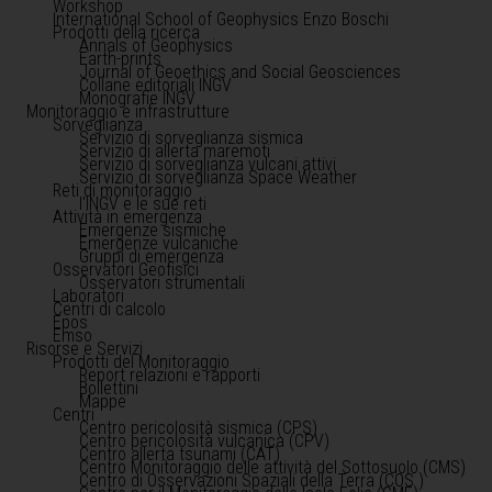
Workshop
International School of Geophysics Enzo Boschi
Prodotti della ricerca
Annals of Geophysics
Earth-prints
Journal of Geoethics and Social Geosciences
Collane editoriali INGV
Monografie INGV
Monitoraggio e infrastrutture
Sorveglianza
Servizio di sorveglianza sismica
Servizio di allerta maremoti
Servizio di sorveglianza vulcani attivi
Servizio di sorveglianza Space Weather
Reti di monitoraggio
l'INGV e le sue reti
Attività in emergenza
Emergenze sismiche
Emergenze vulcaniche
Gruppi di emergenza
Osservatori Geofisici
Osservatori strumentali
Laboratori
Centri di calcolo
Epos
Emso
Risorse e Servizi
Prodotti del Monitoraggio
Report relazioni e rapporti
Bollettini
Mappe
Centri
Centro pericolosità sismica (CPS)
Centro pericolosità vulcanica (CPV)
Centro allerta tsunami (CAT)
Centro Monitoraggio delle attività del Sottosuolo (CMS)
Centro di Osservazioni Spaziali della Terra (COS )