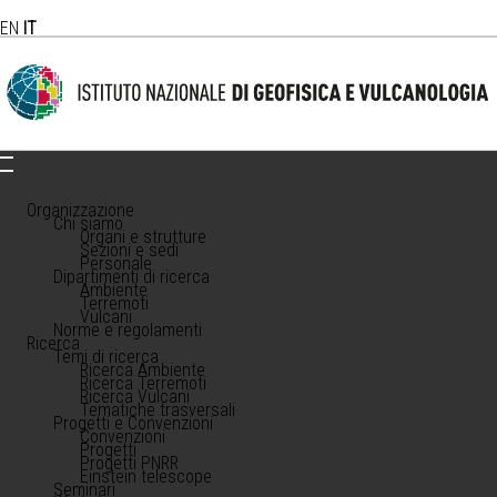
EN
IT
Organizzazione
Chi siamo
Organi e strutture
Sezioni e sedi
Personale
Dipartimenti di ricerca
Ambiente
Terremoti
Vulcani
Norme e regolamenti
Ricerca
Temi di ricerca
Ricerca Ambiente
Ricerca Terremoti
Ricerca Vulcani
Tematiche trasversali
Progetti e Convenzioni
Convenzioni
Progetti
Progetti PNRR
Einstein telescope
Seminari