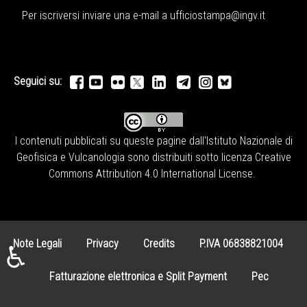
Per iscriversi inviare una e-mail a
ufficiostampa@ingv.it
Seguici su:
I contenuti pubblicati su queste pagine dall'
Istituto Nazionale di
Geofisica e Vulcanologia
sono distribuiti sotto licenza
Creative
Commons Attribution 4.0 International License
.
Note Legali
Privacy
Credits
P.IVA 06838821004
♿
Fatturazione elettronica e Split Payment
Pec