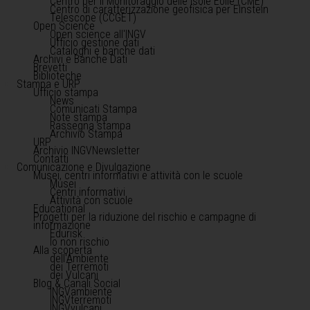
Centro per il Monitoraggio delle Isole Eolie (CME)
Centro di caratterizzazione geofisica per Einstein
Telescope (CCGET)
Open Science
Open science all'INGV
Ufficio gestione dati
Cataloghi e banche dati
Archivi e Banche Dati
Brevetti
Biblioteche
Stampa e URP
Ufficio stampa
News
Comunicati Stampa
Note stampa
Rassegna stampa
Archivio Stampa
URP
Archivio INGVNewsletter
Contatti
Comunicazione e Divulgazione
Musei, centri informativi e attività con le scuole
Musei
Centri informativi
Attività con scuole
Educational
Progetti per la riduzione del rischio e campagne di
informazione
Edurisk
Io non rischio
Alla scoperta
dell'Ambiente
dei Terremoti
dei Vulcani
Blog & Canali Social
INGVambiente
INGVterremoti
INGVvulcani