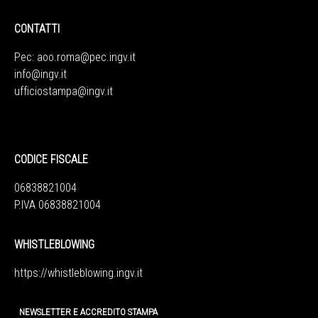
CONTATTI
Pec:
aoo.roma@pec.ingv.it
info@ingv.it
ufficiostampa@ingv.it
CODICE FISCALE
06838821004
P.IVA 06838821004
WHISTLEBLOWING
https://whistleblowing.ingv.
it
NEWSLETTER E ACCREDITO STAMPA