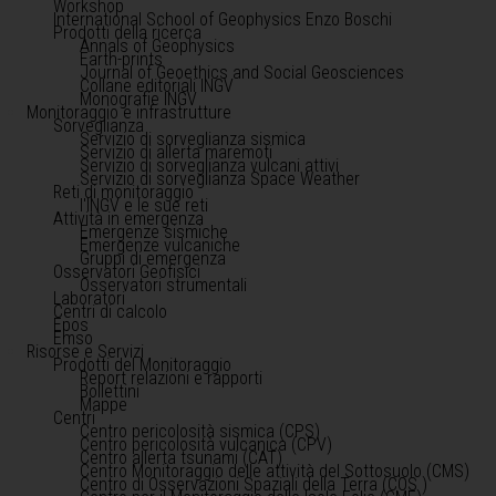
Workshop
International School of Geophysics Enzo Boschi
Prodotti della ricerca
Annals of Geophysics
Earth-prints
Journal of Geoethics and Social Geosciences
Collane editoriali INGV
Monografie INGV
Monitoraggio e infrastrutture
Sorveglianza
Servizio di sorveglianza sismica
Servizio di allerta maremoti
Servizio di sorveglianza vulcani attivi
Servizio di sorveglianza Space Weather
Reti di monitoraggio
l'INGV e le sue reti
Attività in emergenza
Emergenze sismiche
Emergenze vulcaniche
Gruppi di emergenza
Osservatori Geofisici
Osservatori strumentali
Laboratori
Centri di calcolo
Epos
Emso
Risorse e Servizi
Prodotti del Monitoraggio
Report relazioni e rapporti
Bollettini
Mappe
Centri
Centro pericolosità sismica (CPS)
Centro pericolosità vulcanica (CPV)
Centro allerta tsunami (CAT)
Centro Monitoraggio delle attività del Sottosuolo (CMS)
Centro di Osservazioni Spaziali della Terra (COS )