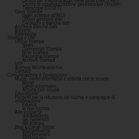
Centro per il Monitoraggio delle Isole Eolie (CME)
Centro di caratterizzazione geofisica per Einstein
Telescope (CCGET)
Open Science
Open science all'INGV
Ufficio gestione dati
Cataloghi e banche dati
Archivi e Banche Dati
Brevetti
Biblioteche
Stampa e URP
Ufficio stampa
News
Comunicati Stampa
Note stampa
Rassegna stampa
Archivio Stampa
URP
Archivio INGVNewsletter
Contatti
Comunicazione e Divulgazione
Musei, centri informativi e attività con le scuole
Musei
Centri informativi
Attività con scuole
Educational
Progetti per la riduzione del rischio e campagne di
informazione
Edurisk
Io non rischio
Alla scoperta
dell'Ambiente
dei Terremoti
dei Vulcani
Blog & Canali Social
INGVambiente
INGVterremoti
INGVvulcani