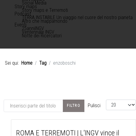
Social Media
Story maps
Story maps e Terremoti
Podcast
TERRA INSTABILE Un viaggio nel cuore del nostro pianeta
Altro che mappamondo
Eventi
25anniINGV
Ventennale INGV
Notte dei Ricercatori
Sei qui:
Home
Tag
enzoboschi
Inserisci parte del titolo
Visualizza #
Pulisci
FILTRO
ROMA E TERREMOTI | L’INGV vince il