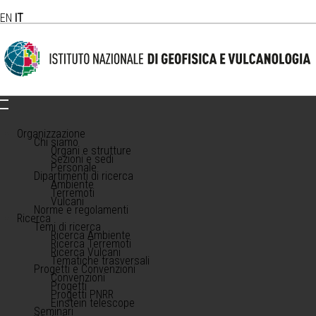
EN
IT
Organizzazione
Chi siamo
Organi e strutture
Sezioni e sedi
Personale
Dipartimenti di ricerca
Ambiente
Terremoti
Vulcani
Norme e regolamenti
Ricerca
Temi di ricerca
Ricerca Ambiente
Ricerca Terremoti
Ricerca Vulcani
Tematiche trasversali
Progetti e Convenzioni
Convenzioni
Progetti
Progetti PNRR
Einstein telescope
Seminari