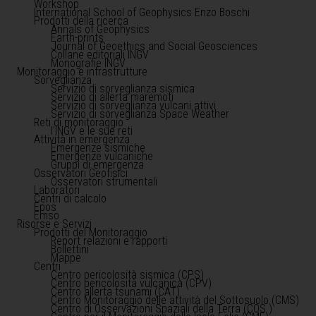
Workshop
International School of Geophysics Enzo Boschi
Prodotti della ricerca
Annals of Geophysics
Earth-prints
Journal of Geoethics and Social Geosciences
Collane editoriali INGV
Monografie INGV
Monitoraggio e infrastrutture
Sorveglianza
Servizio di sorveglianza sismica
Servizio di allerta maremoti
Servizio di sorveglianza vulcani attivi
Servizio di sorveglianza Space Weather
Reti di monitoraggio
l'INGV e le sue reti
Attività in emergenza
Emergenze sismiche
Emergenze vulcaniche
Gruppi di emergenza
Osservatori Geofisici
Osservatori strumentali
Laboratori
Centri di calcolo
Epos
Emso
Risorse e Servizi
Prodotti del Monitoraggio
Report relazioni e rapporti
Bollettini
Mappe
Centri
Centro pericolosità sismica (CPS)
Centro pericolosità vulcanica (CPV)
Centro allerta tsunami (CAT)
Centro Monitoraggio delle attività del Sottosuolo (CMS)
Centro di Osservazioni Spaziali della Terra (COS )