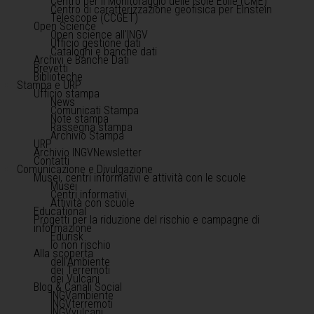
Centro per il Monitoraggio delle Isole Eolie (CME)
Centro di caratterizzazione geofisica per Einstein
Telescope (CCGET)
Open Science
Open science all'INGV
Ufficio gestione dati
Cataloghi e banche dati
Archivi e Banche Dati
Brevetti
Biblioteche
Stampa e URP
Ufficio stampa
News
Comunicati Stampa
Note stampa
Rassegna stampa
Archivio Stampa
URP
Archivio INGVNewsletter
Contatti
Comunicazione e Divulgazione
Musei, centri informativi e attività con le scuole
Musei
Centri informativi
Attività con scuole
Educational
Progetti per la riduzione del rischio e campagne di
informazione
Edurisk
Io non rischio
Alla scoperta
dell'Ambiente
dei Terremoti
dei Vulcani
Blog & Canali Social
INGVambiente
INGVterremoti
INGVvulcani