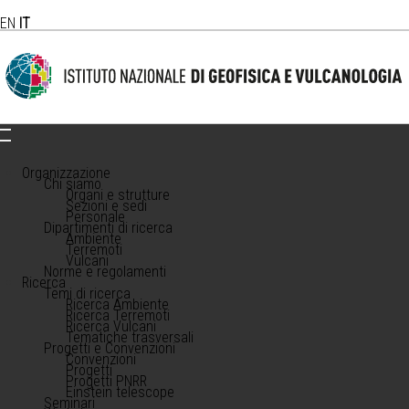
EN
IT
Organizzazione
Chi siamo
Organi e strutture
Sezioni e sedi
Personale
Dipartimenti di ricerca
Ambiente
Terremoti
Vulcani
Norme e regolamenti
Ricerca
Temi di ricerca
Ricerca Ambiente
Ricerca Terremoti
Ricerca Vulcani
Tematiche trasversali
Progetti e Convenzioni
Convenzioni
Progetti
Progetti PNRR
Einstein telescope
Seminari