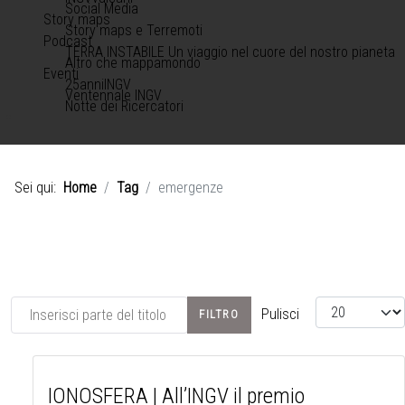
Social Media
Story maps
Story maps e Terremoti
Podcast
TERRA INSTABILE Un viaggio nel cuore del nostro pianeta
Altro che mappamondo
Eventi
25anniINGV
Ventennale INGV
Notte dei Ricercatori
Sei qui:
Home
Tag
emergenze
Inserisci parte del titolo
Visualizza #
Pulisci
FILTRO
IONOSFERA | All’INGV il premio