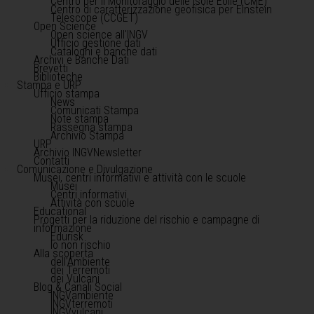
Centro per il Monitoraggio delle Isole Eolie (CME)
Centro di caratterizzazione geofisica per Einstein
Telescope (CCGET)
Open Science
Open science all'INGV
Ufficio gestione dati
Cataloghi e banche dati
Archivi e Banche Dati
Brevetti
Biblioteche
Stampa e URP
Ufficio stampa
News
Comunicati Stampa
Note stampa
Rassegna stampa
Archivio Stampa
URP
Archivio INGVNewsletter
Contatti
Comunicazione e Divulgazione
Musei, centri informativi e attività con le scuole
Musei
Centri informativi
Attività con scuole
Educational
Progetti per la riduzione del rischio e campagne di
informazione
Edurisk
Io non rischio
Alla scoperta
dell'Ambiente
dei Terremoti
dei Vulcani
Blog & Canali Social
INGVambiente
INGVterremoti
INGVvulcani