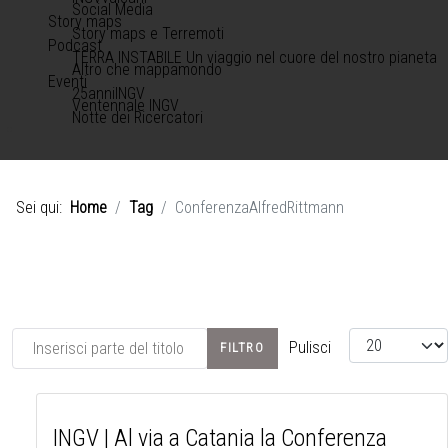
Social Media
Story maps
Story maps e Terremoti
Podcast
TERRA INSTABILE Un viaggio nel cuore del nostro pianeta
Altro che mappamondo
Eventi
25anniINGV
Ventennale INGV
Notte dei Ricercatori
Sei qui:
Home
Tag
ConferenzaAlfredRittmann
Inserisci parte del titolo
Visualizza #
Pulisci
FILTRO
INGV | Al via a Catania la Conferenza