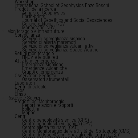
Workshop
International School of Geophysics Enzo Boschi
Prodotti della ricerca
Annals of Geophysics
Earth-prints
Journal of Geoethics and Social Geosciences
Collane editoriali INGV
Monografie INGV
Monitoraggio e infrastrutture
Sorveglianza
Servizio di sorveglianza sismica
Servizio di allerta maremoti
Servizio di sorveglianza vulcani attivi
Servizio di sorveglianza Space Weather
Reti di monitoraggio
l'INGV e le sue reti
Attività in emergenza
Emergenze sismiche
Emergenze vulcaniche
Gruppi di emergenza
Osservatori Geofisici
Osservatori strumentali
Laboratori
Centri di calcolo
Epos
Emso
Risorse e Servizi
Prodotti del Monitoraggio
Report relazioni e rapporti
Bollettini
Mappe
Centri
Centro pericolosità sismica (CPS)
Centro pericolosità vulcanica (CPV)
Centro allerta tsunami (CAT)
Centro Monitoraggio delle attività del Sottosuolo (CMS)
Centro di Osservazioni Spaziali della Terra (COS )