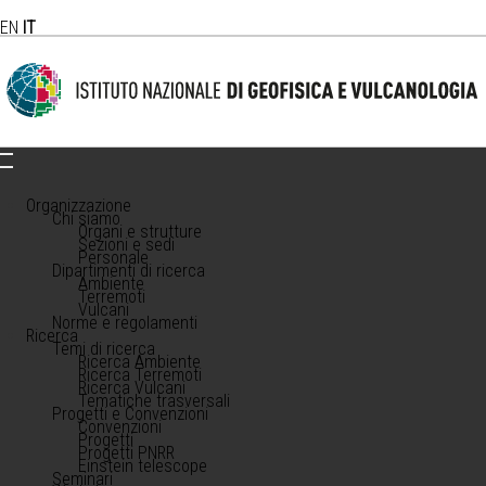
EN
IT
Organizzazione
Chi siamo
Organi e strutture
Sezioni e sedi
Personale
Dipartimenti di ricerca
Ambiente
Terremoti
Vulcani
Norme e regolamenti
Ricerca
Temi di ricerca
Ricerca Ambiente
Ricerca Terremoti
Ricerca Vulcani
Tematiche trasversali
Progetti e Convenzioni
Convenzioni
Progetti
Progetti PNRR
Einstein telescope
Seminari