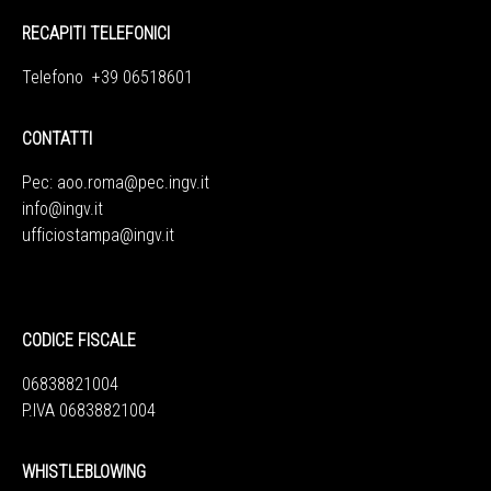
RECAPITI TELEFONICI
Telefono +39 06518601
CONTATTI
Pec:
aoo.roma@pec.ingv.it
info@ingv.it
ufficiostampa@ingv.it
CODICE FISCALE
06838821004
P.IVA 06838821004
WHISTLEBLOWING