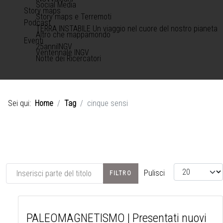
Social Media
Story maps
Story maps e Terremoti
Podcast
TERRA INSTABILE Un viaggio nel cuore del nostro pianeta
Altro che mappamondo
Eventi
25anniINGV
Ventennale INGV
Notte dei Ricercatori
Sei qui:
Home
Tag
cinque sensi
Inserisci parte del titolo
Visualizza #
Pulisci
FILTRO
PALEOMAGNETISMO | Presentati nuovi