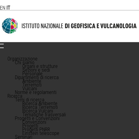
EN
IT
Organizzazione
Chi siamo
Organi e strutture
Sezioni e sedi
Personale
Dipartimenti di ricerca
Ambiente
Terremoti
Vulcani
Norme e regolamenti
Ricerca
Temi di ricerca
Ricerca Ambiente
Ricerca Terremoti
Ricerca Vulcani
Tematiche trasversali
Progetti e Convenzioni
Convenzioni
Progetti
Progetti PNRR
Einstein telescope
Seminari