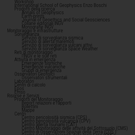
Workshop
International School of Geophysics Enzo Boschi
Prodotti della ricerca
Annals of Geophysics
Earth-prints
Journal of Geoethics and Social Geosciences
Collane editoriali INGV
Monografie INGV
Monitoraggio e infrastrutture
Sorveglianza
Servizio di sorveglianza sismica
Servizio di allerta maremoti
Servizio di sorveglianza vulcani attivi
Servizio di sorveglianza Space Weather
Reti di monitoraggio
l'INGV e le sue reti
Attività in emergenza
Emergenze sismiche
Emergenze vulcaniche
Gruppi di emergenza
Osservatori Geofisici
Osservatori strumentali
Laboratori
Centri di calcolo
Epos
Emso
Risorse e Servizi
Prodotti del Monitoraggio
Report relazioni e rapporti
Bollettini
Mappe
Centri
Centro pericolosità sismica (CPS)
Centro pericolosità vulcanica (CPV)
Centro allerta tsunami (CAT)
Centro Monitoraggio delle attività del Sottosuolo (CMS)
Centro di Osservazioni Spaziali della Terra (COS )