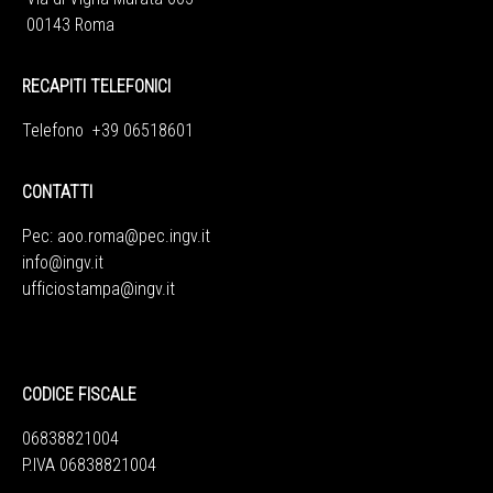
00143 Roma
RECAPITI TELEFONICI
Telefono +39 06518601
CONTATTI
Pec:
aoo.roma@pec.ingv.it
info@ingv.it
ufficiostampa@ingv.it
CODICE FISCALE
06838821004
P.IVA 06838821004