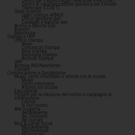
Centro per il Monitoraggio delle Isole Eolie (CME)
Centro di caratterizzazione geofisica per Einstein
Telescope (CCGET)
Open Science
Open science all'INGV
Ufficio gestione dati
Cataloghi e banche dati
Archivi e Banche Dati
Brevetti
Biblioteche
Stampa e URP
Ufficio stampa
News
Comunicati Stampa
Note stampa
Rassegna stampa
Archivio Stampa
URP
Archivio INGVNewsletter
Contatti
Comunicazione e Divulgazione
Musei, centri informativi e attività con le scuole
Musei
Centri informativi
Attività con scuole
Educational
Progetti per la riduzione del rischio e campagne di
informazione
Edurisk
Io non rischio
Alla scoperta
dell'Ambiente
dei Terremoti
dei Vulcani
Blog & Canali Social
INGVambiente
INGVterremoti
INGVvulcani