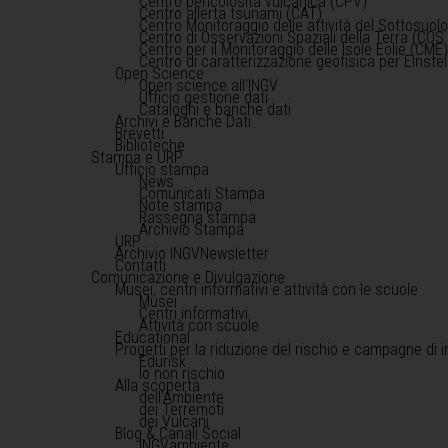
Centro pericolosità vulcanica (CPV)
Centro allerta tsunami (CAT)
Centro Monitoraggio delle attività del Sottosuol
Centro di Osservazioni Spaziali della Terra (COS 
Centro per il Monitoraggio delle Isole Eolie (CME
Centro di caratterizzazione geofisica per Einst
Open Science
Open science all'INGV
Ufficio gestione dati
Cataloghi e banche dati
Archivi e Banche Dati
Brevetti
Biblioteche
Stampa e URP
Ufficio stampa
News
Comunicati Stampa
Note stampa
Rassegna stampa
Archivio Stampa
URP
Archivio INGVNewsletter
Contatti
Comunicazione e Divulgazione
Musei, centri informativi e attività con le scuole
Musei
Centri informativi
Attività con scuole
Educational
Progetti per la riduzione del rischio e campagne di 
Edurisk
Io non rischio
Alla scoperta
dell'Ambiente
dei Terremoti
dei Vulcani
Blog & Canali Social
INGVambiente