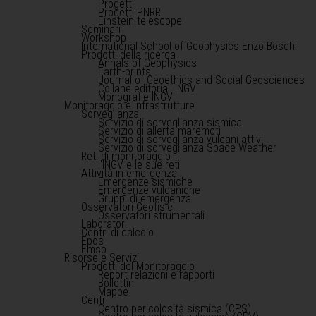
Progetti
Progetti PNRR
Einstein telescope
Seminari
Workshop
International School of Geophysics Enzo Boschi
Prodotti della ricerca
Annals of Geophysics
Earth-prints
Journal of Geoethics and Social Geosciences
Collane editoriali INGV
Monografie INGV
Monitoraggio e infrastrutture
Sorveglianza
Servizio di sorveglianza sismica
Servizio di allerta maremoti
Servizio di sorveglianza vulcani attivi
Servizio di sorveglianza Space Weather
Reti di monitoraggio
l'INGV e le sue reti
Attività in emergenza
Emergenze sismiche
Emergenze vulcaniche
Gruppi di emergenza
Osservatori Geofisici
Osservatori strumentali
Laboratori
Centri di calcolo
Epos
Emso
Risorse e Servizi
Prodotti del Monitoraggio
Report relazioni e rapporti
Bollettini
Mappe
Centri
Centro pericolosità sismica (CPS)