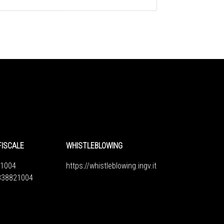
FISCALE
WHISTLEBLOWING
1004
https://whistleblowing.ingv.
it
6838821004