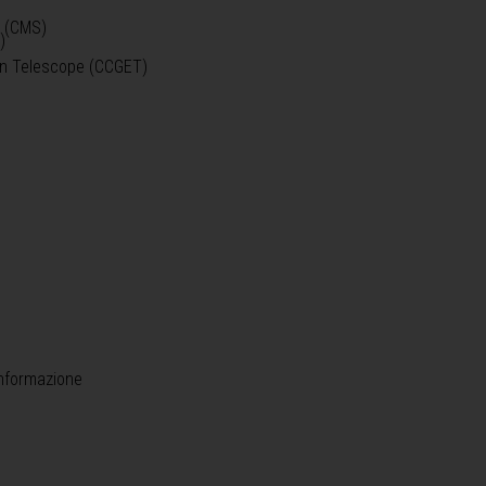
o (CMS)
)
)
ein Telescope (CCGET)
informazione