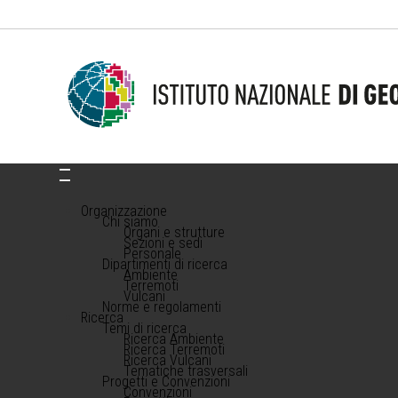
Organizzazione
Chi siamo
Organi e strutture
Sezioni e sedi
Personale
Dipartimenti di ricerca
Ambiente
Terremoti
Vulcani
Norme e regolamenti
Ricerca
Temi di ricerca
Ricerca Ambiente
Ricerca Terremoti
Ricerca Vulcani
Tematiche trasversali
Progetti e Convenzioni
Convenzioni