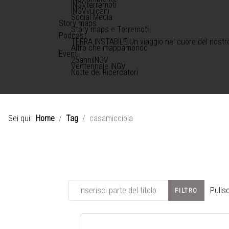
INGVterremoti
INGVvulcani
Social Media
Story maps
Story maps e Terremoti
Podcast
TERRA INSTABILE Un viaggio nel cuore del nostr
Altro che mappamondo
Eventi
25anniINGV
Ventennale INGV
Notte dei Ricercatori
Sei qui:
Home
Tag
casamicciola
Inserisci parte del titolo
Pulisc
FILTRO