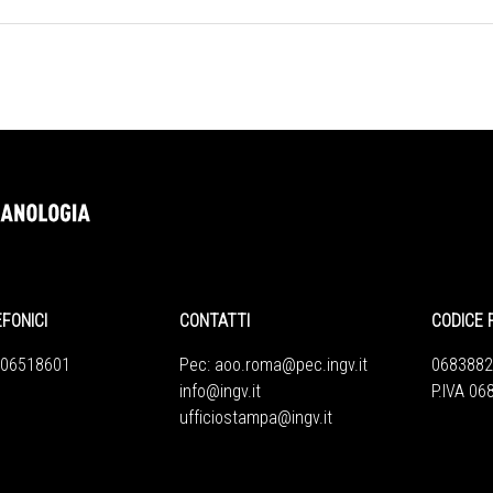
EFONICI
CONTATTI
CODICE 
 06518601
Pec:
aoo.roma@pec.ingv.it
0683882
info@ingv.it
P.IVA 0
ufficiostampa@ingv.it