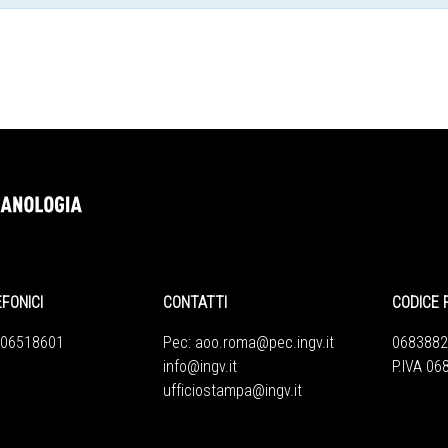
EFONICI
CONTATTI
CODICE 
 06518601
Pec:
aoo.roma@pec.ingv.it
0683882
info@ingv.it
P.IVA 0
ufficiostampa@ingv.it