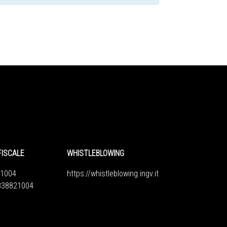
FISCALE
WHISTLEBLOWING
1004
https://whistleblowing.ingv.
it
6838821004