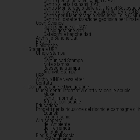
Centro pericolosità vulcanica (CPV)
Centro allerta tsunami (CAT)
Centro Monitoraggio delle attività del Sottosuol
Centro di Osservazioni Spaziali della Terra (COS 
Centro per il Monitoraggio delle Isole Eolie (CME
Centro di caratterizzazione geofisica per Einst
Open Science
Open science all'INGV
Ufficio gestione dati
Cataloghi e banche dati
Archivi e Banche Dati
Brevetti
Biblioteche
Stampa e URP
Ufficio stampa
News
Comunicati Stampa
Note stampa
Rassegna stampa
Archivio Stampa
URP
Archivio INGVNewsletter
Contatti
Comunicazione e Divulgazione
Musei, centri informativi e attività con le scuole
Musei
Centri informativi
Attività con scuole
Educational
Progetti per la riduzione del rischio e campagne di 
Edurisk
Io non rischio
Alla scoperta
dell'Ambiente
dei Terremoti
dei Vulcani
Blog & Canali Social
INGVambiente