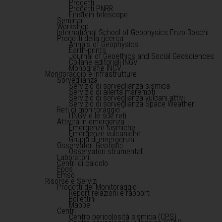
Progetti
Progetti PNRR
Einstein telescope
Seminari
Workshop
International School of Geophysics Enzo Boschi
Prodotti della ricerca
Annals of Geophysics
Earth-prints
Journal of Geoethics and Social Geosciences
Collane editoriali INGV
Monografie INGV
Monitoraggio e infrastrutture
Sorveglianza
Servizio di sorveglianza sismica
Servizio di allerta maremoti
Servizio di sorveglianza vulcani attivi
Servizio di sorveglianza Space Weather
Reti di monitoraggio
l'INGV e le sue reti
Attività in emergenza
Emergenze sismiche
Emergenze vulcaniche
Gruppi di emergenza
Osservatori Geofisici
Osservatori strumentali
Laboratori
Centri di calcolo
Epos
Emso
Risorse e Servizi
Prodotti del Monitoraggio
Report relazioni e rapporti
Bollettini
Mappe
Centri
Centro pericolosità sismica (CPS)