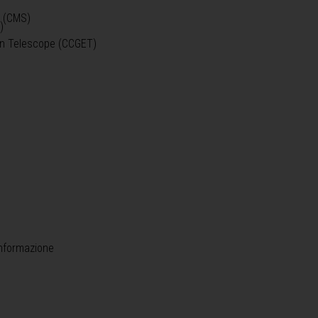
o (CMS)
)
)
ein Telescope (CCGET)
informazione