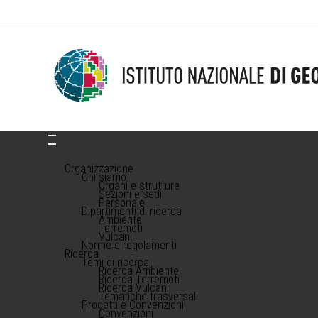
Organizzazione
Chi siamo
Organi e strutture
Sezioni e sedi
Personale
Dipartimenti di ricerca
Ambiente
Terremoti
Vulcani
Norme e regolamenti
Ricerca
Temi di ricerca
Ricerca Ambiente
Ricerca Terremoti
Ricerca Vulcani
Tematiche trasversali
Progetti e Convenzioni
Convenzioni