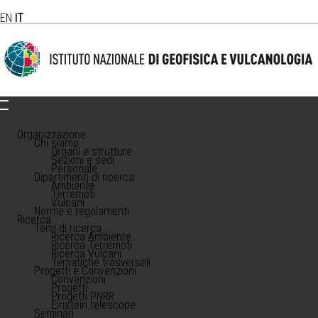
EN
IT
Organizzazione
Chi siamo
Organi e strutture
Sezioni e sedi
Personale
Dipartimenti di ricerca
Ambiente
Terremoti
Vulcani
Norme e regolamenti
Ricerca
Temi di ricerca
Ricerca Ambiente
Ricerca Terremoti
Ricerca Vulcani
Tematiche trasversali
Progetti e Convenzioni
Convenzioni
Progetti
Progetti PNRR
Einstein telescope
Seminari