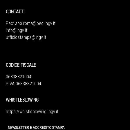
CONTATTI
Pec:
aoo.roma@pec.ingv.it
info@ingv.it
ufficiostampa@ingv.it
CODICE FISCALE
06838821004
P.IVA 06838821004
WHISTLEBLOWING
https://whistleblowing.ingv.
it
NEWSLETTER E ACCREDITO STAMPA