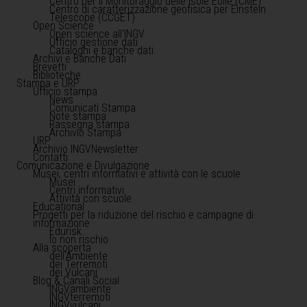
Centro per il Monitoraggio delle Isole Eolie (CME)
Centro di caratterizzazione geofisica per Einstein
Telescope (CCGET)
Open Science
Open science all'INGV
Ufficio gestione dati
Cataloghi e banche dati
Archivi e Banche Dati
Brevetti
Biblioteche
Stampa e URP
Ufficio stampa
News
Comunicati Stampa
Note stampa
Rassegna stampa
Archivio Stampa
URP
Archivio INGVNewsletter
Contatti
Comunicazione e Divulgazione
Musei, centri informativi e attività con le scuole
Musei
Centri informativi
Attività con scuole
Educational
Progetti per la riduzione del rischio e campagne di
informazione
Edurisk
Io non rischio
Alla scoperta
dell'Ambiente
dei Terremoti
dei Vulcani
Blog & Canali Social
INGVambiente
INGVterremoti
INGVvulcani