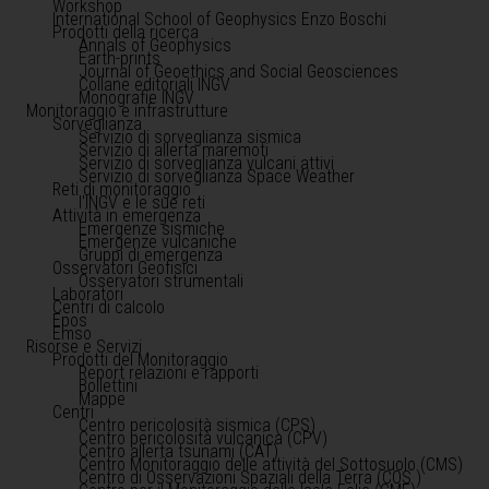
Workshop
International School of Geophysics Enzo Boschi
Prodotti della ricerca
Annals of Geophysics
Earth-prints
Journal of Geoethics and Social Geosciences
Collane editoriali INGV
Monografie INGV
Monitoraggio e infrastrutture
Sorveglianza
Servizio di sorveglianza sismica
Servizio di allerta maremoti
Servizio di sorveglianza vulcani attivi
Servizio di sorveglianza Space Weather
Reti di monitoraggio
l'INGV e le sue reti
Attività in emergenza
Emergenze sismiche
Emergenze vulcaniche
Gruppi di emergenza
Osservatori Geofisici
Osservatori strumentali
Laboratori
Centri di calcolo
Epos
Emso
Risorse e Servizi
Prodotti del Monitoraggio
Report relazioni e rapporti
Bollettini
Mappe
Centri
Centro pericolosità sismica (CPS)
Centro pericolosità vulcanica (CPV)
Centro allerta tsunami (CAT)
Centro Monitoraggio delle attività del Sottosuolo (CMS)
Centro di Osservazioni Spaziali della Terra (COS )