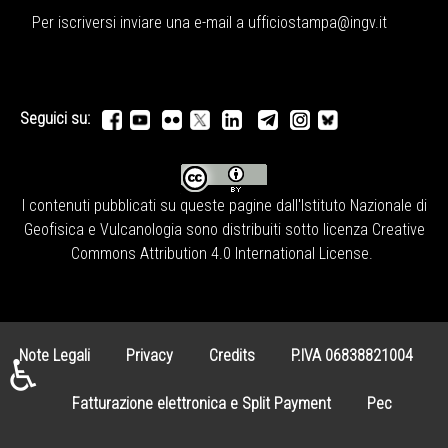
Per iscriversi inviare una e-mail a
ufficiostampa@ingv.it
Seguici su:
I contenuti pubblicati su queste pagine dall'
Istituto Nazionale di
Geofisica e Vulcanologia
sono distribuiti sotto licenza
Creative
Commons Attribution 4.0 International License
.
Note Legali
Privacy
Credits
P.IVA 06838821004
♿
Fatturazione elettronica e Split Payment
Pec