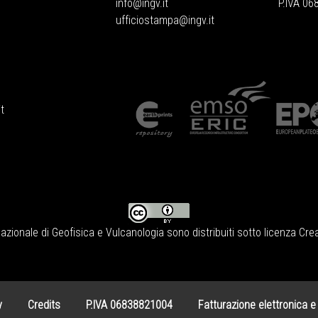
info@ingv.it
P.IVA 0
ufficiostampa@ingv.it
t
Nazionale di Geofisica e Vulcanologia
sono distribuiti sotto licenza
Crea
y
Credits
P.IVA 06838821004
Fatturazione elettronica e