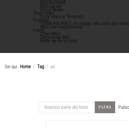
INGVterremoti
INGVvulcani
Social Media
Story maps
Story maps e Terremoti
Podcast
TERRA INSTABILE Un viaggio nel cuore del nostr
Altro che mappamondo
Eventi
25anniINGV
Ventennale INGV
Notte dei Ricercatori
Sei qui:
Home
Tag
ari
Inserisci parte del titolo
Pulisc
FILTRO