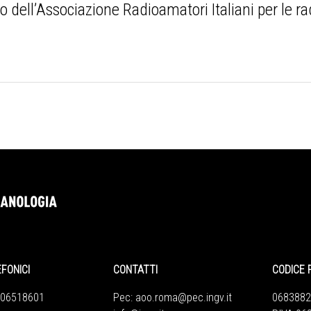
 dell’Associazione Radioamatori Italiani per le r
EFONICI
CONTATTI
CODICE 
 06518601
Pec:
aoo.roma@pec.ingv.it
0683882