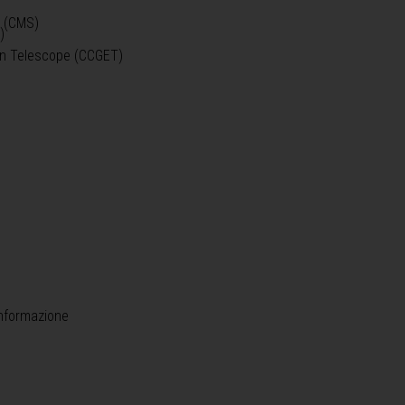
o (CMS)
)
)
ein Telescope (CCGET)
informazione