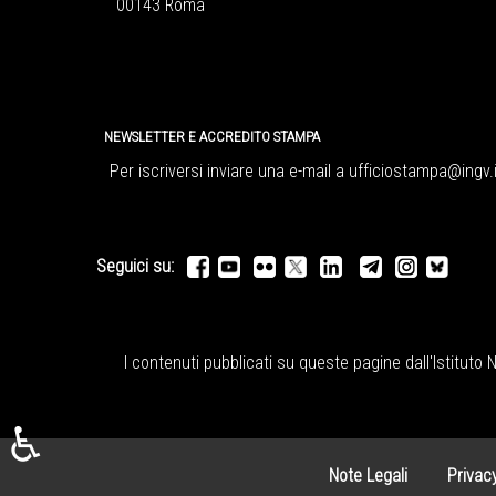
00143 Roma
NEWSLETTER E ACCREDITO STAMPA
Per iscriversi inviare una e-mail a
ufficiostampa@ingv.i
Seguici su:
I contenuti pubblicati su queste pagine dall'
Istituto 
♿
Note Legali
Privac