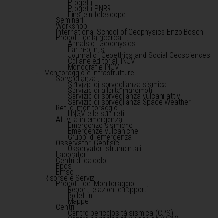
Progetti
Progetti PNRR
Einstein telescope
Seminari
Workshop
International School of Geophysics Enzo Boschi
Prodotti della ricerca
Annals of Geophysics
Earth-prints
Journal of Geoethics and Social Geosciences
Collane editoriali INGV
Monografie INGV
Monitoraggio e infrastrutture
Sorveglianza
Servizio di sorveglianza sismica
Servizio di allerta maremoti
Servizio di sorveglianza vulcani attivi
Servizio di sorveglianza Space Weather
Reti di monitoraggio
l'INGV e le sue reti
Attività in emergenza
Emergenze sismiche
Emergenze vulcaniche
Gruppi di emergenza
Osservatori Geofisici
Osservatori strumentali
Laboratori
Centri di calcolo
Epos
Emso
Risorse e Servizi
Prodotti del Monitoraggio
Report relazioni e rapporti
Bollettini
Mappe
Centri
Centro pericolosità sismica (CPS)