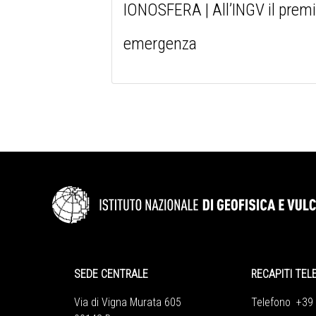
IONOSFERA | All’INGV il premio
emergenza
SEDE CENTRALE
RECAPITI TEL
Via di Vigna Murata 605
Telefono +39