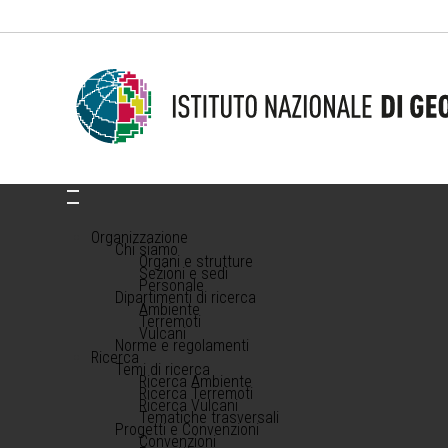
Organizzazione
Chi siamo
Organi e strutture
Sezioni e sedi
Personale
Dipartimenti di ricerca
Ambiente
Terremoti
Vulcani
Norme e regolamenti
Ricerca
Temi di ricerca
Ricerca Ambiente
Ricerca Terremoti
Ricerca Vulcani
Tematiche trasversali
Progetti e Convenzioni
Convenzioni