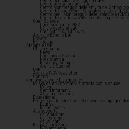
Centro pericolosità vulcanica (CPV)
Centro allerta tsunami (CAT)
Centro Monitoraggio delle attività del Sottosuol
Centro di Osservazioni Spaziali della Terra (COS 
Centro per il Monitoraggio delle Isole Eolie (CME
Centro di caratterizzazione geofisica per Einst
Open Science
Open science all'INGV
Ufficio gestione dati
Cataloghi e banche dati
Archivi e Banche Dati
Brevetti
Biblioteche
Stampa e URP
Ufficio stampa
News
Comunicati Stampa
Note stampa
Rassegna stampa
Archivio Stampa
URP
Archivio INGVNewsletter
Contatti
Comunicazione e Divulgazione
Musei, centri informativi e attività con le scuole
Musei
Centri informativi
Attività con scuole
Educational
Progetti per la riduzione del rischio e campagne di 
Edurisk
Io non rischio
Alla scoperta
dell'Ambiente
dei Terremoti
dei Vulcani
Blog & Canali Social
INGVambiente