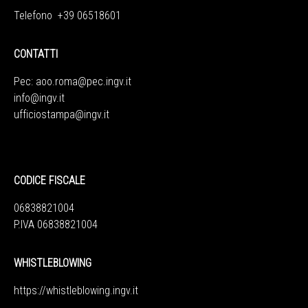
Telefono +39 06518601
CONTATTI
Pec:
aoo.roma@pec.ingv.it
info@ingv.it
ufficiostampa@ingv.it
CODICE FISCALE
06838821004
P.IVA 06838821004
WHISTLEBLOWING
https://whistleblowing.ingv.
it