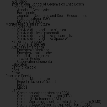
Workshop
International School of Geophysics Enzo Boschi
Prodotti della ricerca
Annals of Geophysics
Earth-prints
Journal of Geoethics and Social Geosciences
Collane editoriali INGV
Monografie INGV
Monitoraggio e infrastrutture
Sorveglianza
Servizio di sorveglianza sismica
Servizio di allerta maremoti
Servizio di sorveglianza vulcani attivi
Servizio di sorveglianza Space Weather
Reti di monitoraggio
l'INGV e le sue reti
Attività in emergenza
Emergenze sismiche
Emergenze vulcaniche
Gruppi di emergenza
Osservatori Geofisici
Osservatori strumentali
Laboratori
Centri di calcolo
Epos
Emso
Risorse e Servizi
Prodotti del Monitoraggio
Report relazioni e rapporti
Bollettini
Mappe
Centri
Centro pericolosità sismica (CPS)
Centro pericolosità vulcanica (CPV)
Centro allerta tsunami (CAT)
Centro Monitoraggio delle attività del Sottosuolo (CMS)
Centro di Osservazioni Spaziali della Terra (COS )