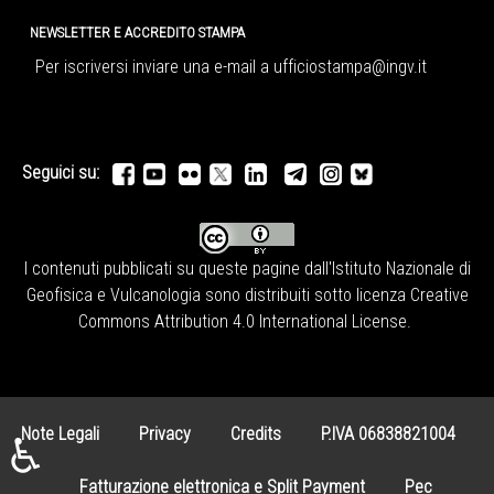
NEWSLETTER E ACCREDITO STAMPA
Per iscriversi inviare una e-mail a
ufficiostampa@ingv.it
Seguici su:
I contenuti pubblicati su queste pagine dall'
Istituto Nazionale di
Geofisica e Vulcanologia
sono distribuiti sotto licenza
Creative
Commons Attribution 4.0 International License
.
Note Legali
Privacy
Credits
P.IVA 06838821004
♿
Fatturazione elettronica e Split Payment
Pec