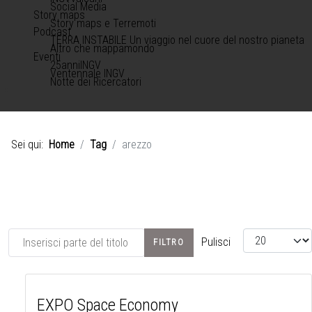
Social Media
Story maps
Story maps e Terremoti
Podcast
TERRA INSTABILE Un viaggio nel cuore del nostro pianeta
Altro che mappamondo
Eventi
25anniINGV
Ventennale INGV
Notte dei Ricercatori
Sei qui:
Home
Tag
arezzo
Inserisci parte del titolo
Visualizza #
Pulisci
FILTRO
EXPO Space Economy