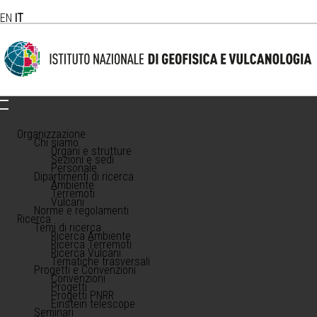
EN
IT
Organizzazione
Chi siamo
Organi e strutture
Sezioni e sedi
Personale
Dipartimenti di ricerca
Ambiente
Terremoti
Vulcani
Norme e regolamenti
Ricerca
Temi di ricerca
Ricerca Ambiente
Ricerca Terremoti
Ricerca Vulcani
Tematiche trasversali
Progetti e Convenzioni
Convenzioni
Progetti
Progetti PNRR
Einstein telescope
Seminari