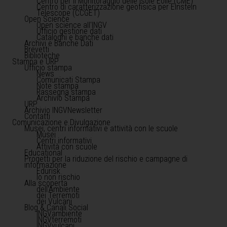
Centro per il Monitoraggio delle Isole Eolie (CME)
Centro di caratterizzazione geofisica per Einstein
Telescope (CCGET)
Open Science
Open science all'INGV
Ufficio gestione dati
Cataloghi e banche dati
Archivi e Banche Dati
Brevetti
Biblioteche
Stampa e URP
Ufficio stampa
News
Comunicati Stampa
Note stampa
Rassegna stampa
Archivio Stampa
URP
Archivio INGVNewsletter
Contatti
Comunicazione e Divulgazione
Musei, centri informativi e attività con le scuole
Musei
Centri informativi
Attività con scuole
Educational
Progetti per la riduzione del rischio e campagne di
informazione
Edurisk
Io non rischio
Alla scoperta
dell'Ambiente
dei Terremoti
dei Vulcani
Blog & Canali Social
INGVambiente
INGVterremoti
INGVvulcani