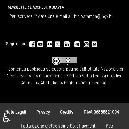
NEWSLETTER E ACCREDITO STAMPA
Per iscriversi inviare una e-mail a
ufficiostampa@ingv.it
Seguici su:
I contenuti pubblicati su queste pagine dall'
Istituto Nazionale di
Geofisica e Vulcanologia
sono distribuiti sotto licenza
Creative
Commons Attribution 4.0 International License
.
Note Legali
Privacy
Credits
P.IVA 06838821004
♿
Fatturazione elettronica e Split Payment
Pec