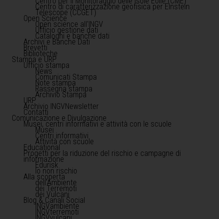
Centro per il Monitoraggio delle Isole Eolie (CME)
Centro di caratterizzazione geofisica per Einstein
Telescope (CCGET)
Open Science
Open science all'INGV
Ufficio gestione dati
Cataloghi e banche dati
Archivi e Banche Dati
Brevetti
Biblioteche
Stampa e URP
Ufficio stampa
News
Comunicati Stampa
Note stampa
Rassegna stampa
Archivio Stampa
URP
Archivio INGVNewsletter
Contatti
Comunicazione e Divulgazione
Musei, centri informativi e attività con le scuole
Musei
Centri informativi
Attività con scuole
Educational
Progetti per la riduzione del rischio e campagne di
informazione
Edurisk
Io non rischio
Alla scoperta
dell'Ambiente
dei Terremoti
dei Vulcani
Blog & Canali Social
INGVambiente
INGVterremoti
INGVvulcani