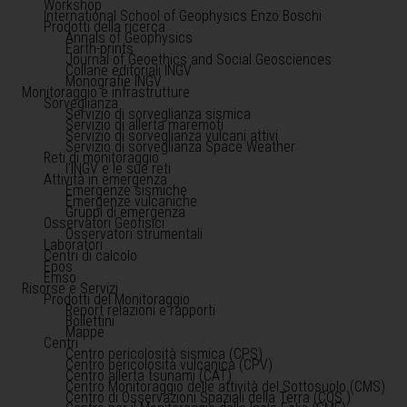
Workshop
International School of Geophysics Enzo Boschi
Prodotti della ricerca
Annals of Geophysics
Earth-prints
Journal of Geoethics and Social Geosciences
Collane editoriali INGV
Monografie INGV
Monitoraggio e infrastrutture
Sorveglianza
Servizio di sorveglianza sismica
Servizio di allerta maremoti
Servizio di sorveglianza vulcani attivi
Servizio di sorveglianza Space Weather
Reti di monitoraggio
l'INGV e le sue reti
Attività in emergenza
Emergenze sismiche
Emergenze vulcaniche
Gruppi di emergenza
Osservatori Geofisici
Osservatori strumentali
Laboratori
Centri di calcolo
Epos
Emso
Risorse e Servizi
Prodotti del Monitoraggio
Report relazioni e rapporti
Bollettini
Mappe
Centri
Centro pericolosità sismica (CPS)
Centro pericolosità vulcanica (CPV)
Centro allerta tsunami (CAT)
Centro Monitoraggio delle attività del Sottosuolo (CMS)
Centro di Osservazioni Spaziali della Terra (COS )