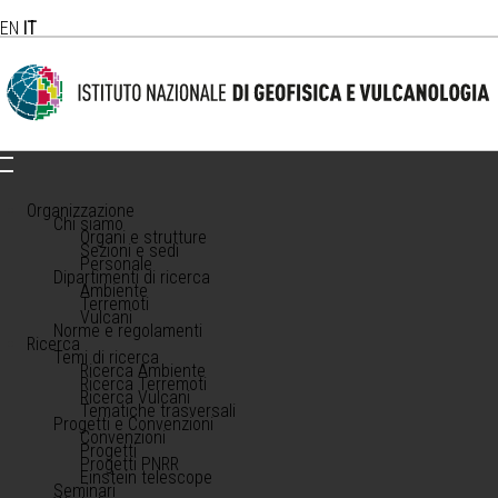
EN
IT
Organizzazione
Chi siamo
Organi e strutture
Sezioni e sedi
Personale
Dipartimenti di ricerca
Ambiente
Terremoti
Vulcani
Norme e regolamenti
Ricerca
Temi di ricerca
Ricerca Ambiente
Ricerca Terremoti
Ricerca Vulcani
Tematiche trasversali
Progetti e Convenzioni
Convenzioni
Progetti
Progetti PNRR
Einstein telescope
Seminari