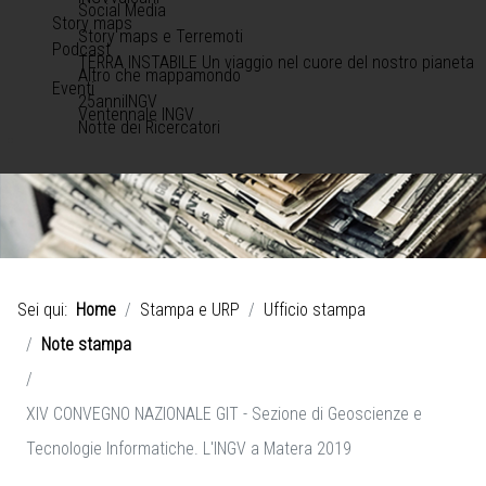
Social Media
Story maps
Story maps e Terremoti
Podcast
TERRA INSTABILE Un viaggio nel cuore del nostro pianeta
Altro che mappamondo
Eventi
25anniINGV
Ventennale INGV
Notte dei Ricercatori
Sei qui:
Home
Stampa e URP
Ufficio stampa
Note stampa
XIV CONVEGNO NAZIONALE GIT - Sezione di Geoscienze e
Tecnologie Informatiche. L'INGV a Matera 2019