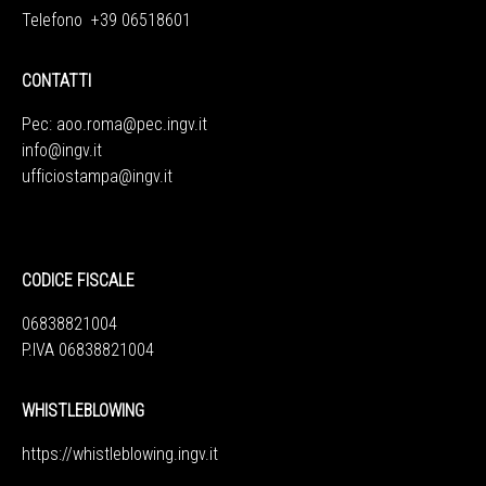
Telefono +39 06518601
CONTATTI
Pec:
aoo.roma@pec.ingv.it
info@ingv.it
ufficiostampa@ingv.it
CODICE FISCALE
06838821004
P.IVA 06838821004
WHISTLEBLOWING
https://whistleblowing.ingv.
it