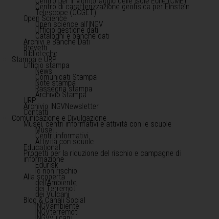
Centro per il Monitoraggio delle Isole Eolie (CME)
Centro di caratterizzazione geofisica per Einstein
Telescope (CCGET)
Open Science
Open science all'INGV
Ufficio gestione dati
Cataloghi e banche dati
Archivi e Banche Dati
Brevetti
Biblioteche
Stampa e URP
Ufficio stampa
News
Comunicati Stampa
Note stampa
Rassegna stampa
Archivio Stampa
URP
Archivio INGVNewsletter
Contatti
Comunicazione e Divulgazione
Musei, centri informativi e attività con le scuole
Musei
Centri informativi
Attività con scuole
Educational
Progetti per la riduzione del rischio e campagne di
informazione
Edurisk
Io non rischio
Alla scoperta
dell'Ambiente
dei Terremoti
dei Vulcani
Blog & Canali Social
INGVambiente
INGVterremoti
INGVvulcani