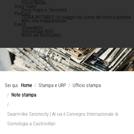
Social Media
Story maps
Story maps e Terremoti
Podcast
TERRA INSTABILE Un viaggio nel cuore del nostro pianeta
Altro che mappamondo
Eventi
25anniINGV
Ventennale INGV
Notte dei Ricercatori
Sei qui:
Home
Stampa e URP
Ufficio stampa
Note stampa
Swarm-like Seismicity | Al via il Convegno Internazionale di
Sismologia a Castrovillari