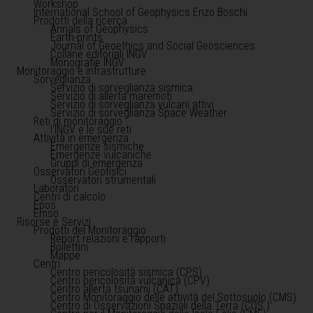
Workshop
International School of Geophysics Enzo Boschi
Prodotti della ricerca
Annals of Geophysics
Earth-prints
Journal of Geoethics and Social Geosciences
Collane editoriali INGV
Monografie INGV
Monitoraggio e infrastrutture
Sorveglianza
Servizio di sorveglianza sismica
Servizio di allerta maremoti
Servizio di sorveglianza vulcani attivi
Servizio di sorveglianza Space Weather
Reti di monitoraggio
l'INGV e le sue reti
Attività in emergenza
Emergenze sismiche
Emergenze vulcaniche
Gruppi di emergenza
Osservatori Geofisici
Osservatori strumentali
Laboratori
Centri di calcolo
Epos
Emso
Risorse e Servizi
Prodotti del Monitoraggio
Report relazioni e rapporti
Bollettini
Mappe
Centri
Centro pericolosità sismica (CPS)
Centro pericolosità vulcanica (CPV)
Centro allerta tsunami (CAT)
Centro Monitoraggio delle attività del Sottosuolo (CMS)
Centro di Osservazioni Spaziali della Terra (COS )