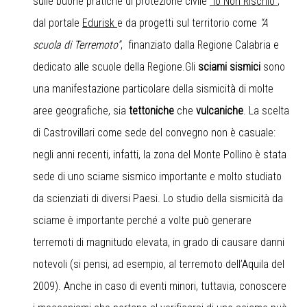
sulle buone pratiche di protezione civile
“Io Non Rischio”
,
dal portale
Edurisk
e da progetti sul territorio come
“A
scuola di Terremoto”
, finanziato dalla Regione Calabria e
dedicato alle scuole della Regione.Gli
sciami sismici
sono
una manifestazione particolare della sismicità di molte
aree geografiche, sia
tettoniche
che
vulcaniche
. La scelta
di Castrovillari come sede del convegno non è casuale:
negli anni recenti, infatti, la zona del Monte Pollino è stata
sede di uno sciame sismico importante e molto studiato
da scienziati di diversi Paesi. Lo studio della sismicità da
sciame è importante perché a volte può generare
terremoti di magnitudo elevata, in grado di causare danni
notevoli (si pensi, ad esempio, al terremoto dell’Aquila del
2009). Anche in caso di eventi minori, tuttavia, conoscere