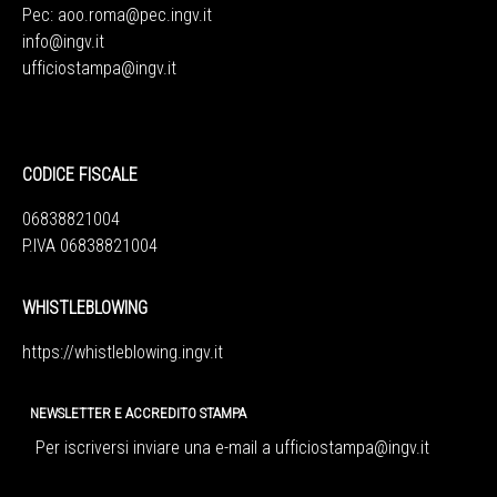
Pec:
aoo.roma@pec.ingv.it
info@ingv.it
ufficiostampa@ingv.it
CODICE FISCALE
06838821004
P.IVA 06838821004
WHISTLEBLOWING
https://whistleblowing.ingv.
it
NEWSLETTER E ACCREDITO STAMPA
Per iscriversi inviare una e-mail a
ufficiostampa@ingv.it