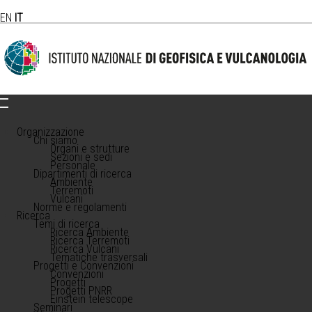
EN
IT
Organizzazione
Chi siamo
Organi e strutture
Sezioni e sedi
Personale
Dipartimenti di ricerca
Ambiente
Terremoti
Vulcani
Norme e regolamenti
Ricerca
Temi di ricerca
Ricerca Ambiente
Ricerca Terremoti
Ricerca Vulcani
Tematiche trasversali
Progetti e Convenzioni
Convenzioni
Progetti
Progetti PNRR
Einstein telescope
Seminari