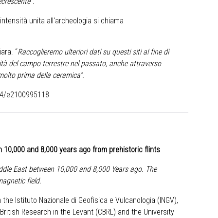
crescente”.
intensità unita all'archeologia si chiama
ara. “
Raccoglieremo ulteriori dati su questi siti al fine di
nsità del campo terrestre nel passato, anche attraverso
da molto prima della ceramica”.
/34/e2100995118
n 10,000 and 8,000 years ago
from prehistoric flints
Middle East between 10,000 and 8,000 Years ago.
The
magnetic field.
the Istituto Nazionale di Geofisica e Vulcanologia (INGV),
or British Research in the Levant (CBRL) and the University