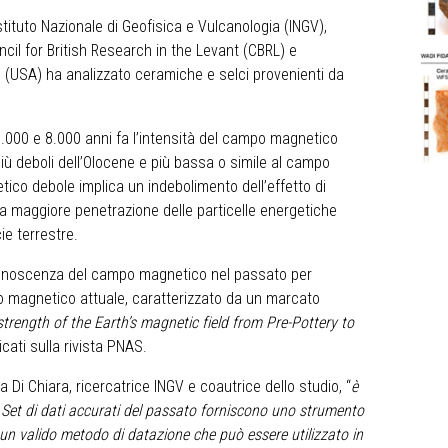
Istituto Nazionale di Geofisica e Vulcanologia (INGV),
ouncil for British Research in the Levant (CBRL) e
go (USA) ha analizzato ceramiche e selci provenienti da
0.000 e 8.000 anni fa l’intensità del campo magnetico
più deboli dell’Olocene e più bassa o simile al campo
co debole implica un indebolimento dell’effetto di
na maggiore penetrazione delle particelle energetiche
ie terrestre.
 conoscenza del campo magnetico nel passato per
magnetico attuale, caratterizzato da un marcato
strength of the Earth’s magnetic field from Pre-Pottery to
icati sulla rivista PNAS.
ta Di Chiara, ricercatrice INGV e coautrice dello studio, “
è
 Set di dati accurati del passato forniscono uno strumento
un valido metodo di datazione che può essere utilizzato in