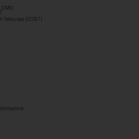
o (CMS)
)
)
ein Telescope (CCGET)
informazione