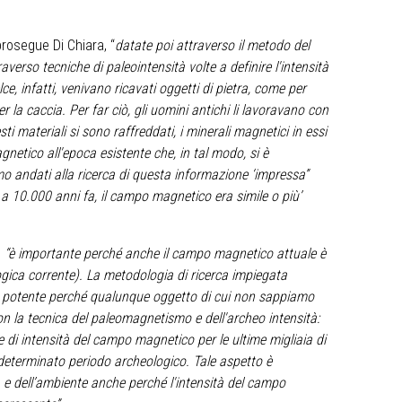
prosegue Di Chiara, “
datate poi attraverso il metodo del
verso tecniche di paleointensità volte a definire l'intensità
, infatti, venivano ricavati oggetti di pietra, come per
er la caccia. Per far ciò, gli uomini antichi li lavoravano con
ti materiali si sono raffreddati, i minerali magnetici in essi
netico all'epoca esistente che, in tal modo, si è
iamo andati alla ricerca di questa informazione ‘impressa”
 a 10.000 anni fa, il campo magnetico era simile o più’
,
“è importante perché anche il campo magnetico attuale è
ogica corrente). La metodologia di ricerca impiegata
o potente
perché qualunque oggetto di cui non sappiamo
on la tecnica del paleomagnetismo e dell'archeo intensità:
e di intensità del campo magnetico per le ultime migliaia di
n determinato periodo archeologico. Tale aspetto è
ma e dell’ambiente anche perché l'intensità del campo