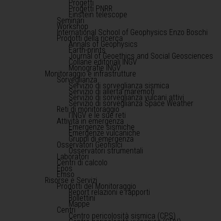
Progetti
Progetti PNRR
Einstein telescope
Seminari
Workshop
International School of Geophysics Enzo Boschi
Prodotti della ricerca
Annals of Geophysics
Earth-prints
Journal of Geoethics and Social Geosciences
Collane editoriali INGV
Monografie INGV
Monitoraggio e infrastrutture
Sorveglianza
Servizio di sorveglianza sismica
Servizio di allerta maremoti
Servizio di sorveglianza vulcani attivi
Servizio di sorveglianza Space Weather
Reti di monitoraggio
l'INGV e le sue reti
Attività in emergenza
Emergenze sismiche
Emergenze vulcaniche
Gruppi di emergenza
Osservatori Geofisici
Osservatori strumentali
Laboratori
Centri di calcolo
Epos
Emso
Risorse e Servizi
Prodotti del Monitoraggio
Report relazioni e rapporti
Bollettini
Mappe
Centri
Centro pericolosità sismica (CPS)