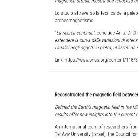
magnetico attuale mostra una tendenza de
Lo studio attraverso la tecnica della paleo
archeomagnetismo.
“
La ricerca continua”,
conclude Anita Di Chi
estendere la curva delle variazioni di inte
l'analisi degli oggetti in pietra, utilizzati 
Link:
https://www.pnas.org/content/118
Reconstructed the magnetic field betwee
Defined the Earth's magnetic field in the 
results offer new insights into the current 
An international team of researchers from 
Tel Aviv University (Israel), the Council f