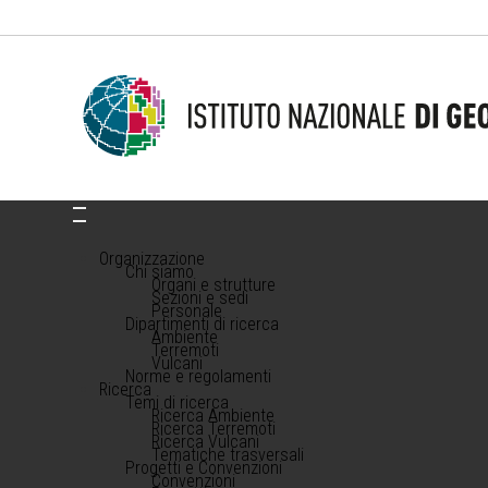
Organizzazione
Chi siamo
Organi e strutture
Sezioni e sedi
Personale
Dipartimenti di ricerca
Ambiente
Terremoti
Vulcani
Norme e regolamenti
Ricerca
Temi di ricerca
Ricerca Ambiente
Ricerca Terremoti
Ricerca Vulcani
Tematiche trasversali
Progetti e Convenzioni
Convenzioni