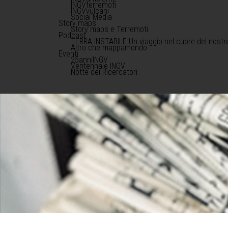
INGVterremoti
INGVvulcani
Social Media
Story maps
Story maps e Terremoti
Podcast
TERRA INSTABILE Un viaggio nel cuore del nostr
Altro che mappamondo
Eventi
25anniINGV
Ventennale INGV
Notte dei Ricercatori