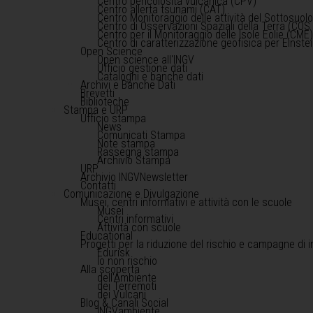
Centro pericolosità vulcanica (CPV)
Centro allerta tsunami (CAT)
Centro Monitoraggio delle attività del Sottosuol
Centro di Osservazioni Spaziali della Terra (COS 
Centro per il Monitoraggio delle Isole Eolie (CME
Centro di caratterizzazione geofisica per Einst
Open Science
Open science all'INGV
Ufficio gestione dati
Cataloghi e banche dati
Archivi e Banche Dati
Brevetti
Biblioteche
Stampa e URP
Ufficio stampa
News
Comunicati Stampa
Note stampa
Rassegna stampa
Archivio Stampa
URP
Archivio INGVNewsletter
Contatti
Comunicazione e Divulgazione
Musei, centri informativi e attività con le scuole
Musei
Centri informativi
Attività con scuole
Educational
Progetti per la riduzione del rischio e campagne di 
Edurisk
Io non rischio
Alla scoperta
dell'Ambiente
dei Terremoti
dei Vulcani
Blog & Canali Social
INGVambiente