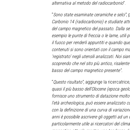
alternativa al metodo del radiocarbonio
”.
“
Sono state esaminate ceramiche e selci”
, 
Carbonio 14 (radiocarbonio) e studiate attra
del campo magnetico del passato. Dalla selce
esempio le punte di freccia o le lame, utili p
il fuoco per renderli appuntiti e quando ques
contenuti si sono orientati con il campo mag
‘registrato’ negli utensili analizzati. Noi s
scoprendo che nel sito più antico, risalente
basso del campo magnetico presente”.
“
Questo risultato”,
aggiunge la ricercatrice
quasi il più basso dell’Olocene (epoca geol
fornisce uno strumento di datazione molt
l’età archeologica, può essere analizzato c
con la definizione di una curva di variazion
anni è possibile ascrivere gli oggetti ad u
particolarmente utile ai ricercatori del cli