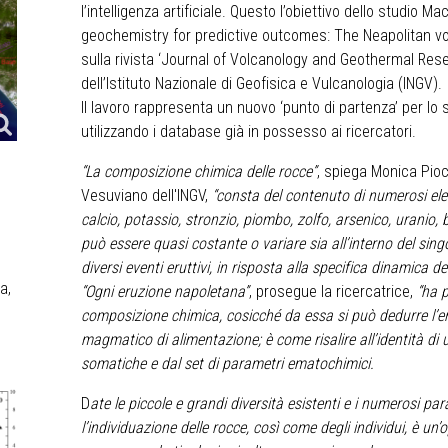
l’intelligenza artificiale. Questo l’obiettivo dello studio M
geochemistry for predictive outcomes: The Neapolitan vo
sulla rivista ‘Journal of Volcanology and Geothermal Rese
dell’Istituto Nazionale di Geofisica e Vulcanologia (INGV).
Il lavoro rappresenta un nuovo ‘punto di partenza’ per lo s
utilizzando i database già in possesso ai ricercatori.
“La composizione chimica delle rocce”
, spiega Monica Pioch
Vesuviano dell'INGV,
“consta del contenuto di numerosi elem
calcio, potassio, stronzio, piombo, zolfo, arsenico, uranio, 
può essere quasi costante o variare sia all’interno del sing
diversi eventi eruttivi, in risposta alla specifica dinamica 
a,
“Ogni eruzione napoletana”
, prosegue la ricercatrice,
“ha p
composizione chimica, cosicché da essa si può dedurre l’eru
magmatico di alimentazione; è come risalire all’identità di 
somatiche e dal set di parametri ematochimici.
D
ate le piccole e grandi diversità esistenti e i numerosi par
l’individuazione delle rocce, così come degli individui, è u