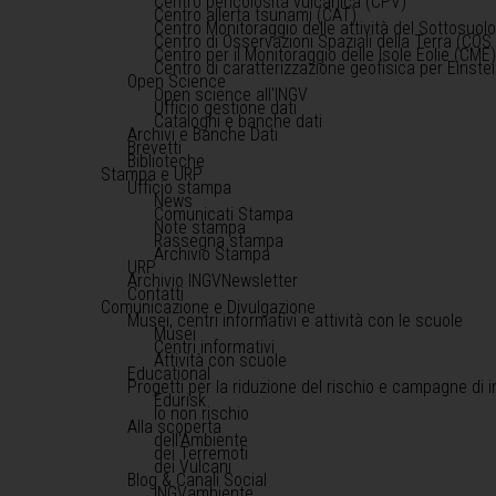
Centro pericolosità vulcanica (CPV)
Centro allerta tsunami (CAT)
Centro Monitoraggio delle attività del Sottosuol
Centro di Osservazioni Spaziali della Terra (COS 
Centro per il Monitoraggio delle Isole Eolie (CME
Centro di caratterizzazione geofisica per Einst
Open Science
Open science all'INGV
Ufficio gestione dati
Cataloghi e banche dati
Archivi e Banche Dati
Brevetti
Biblioteche
Stampa e URP
Ufficio stampa
News
Comunicati Stampa
Note stampa
Rassegna stampa
Archivio Stampa
URP
Archivio INGVNewsletter
Contatti
Comunicazione e Divulgazione
Musei, centri informativi e attività con le scuole
Musei
Centri informativi
Attività con scuole
Educational
Progetti per la riduzione del rischio e campagne di 
Edurisk
Io non rischio
Alla scoperta
dell'Ambiente
dei Terremoti
dei Vulcani
Blog & Canali Social
INGVambiente