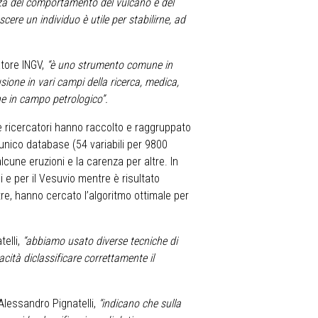
nza del comportamento del vulcano e del
ere un individuo è utile per stabilirne, ad
atore INGV,
“è uno strumento comune in
ione in vari campi della ricerca, medica,
he in campo petrologico”.
 due ricercatori hanno raccolto e raggruppato
 unico database (54 variabili per 9800
lcune eruzioni e la carenza per altre. In
i e per il Vesuvio mentre è risultato
ltre, hanno cercato l’algoritmo ottimale per
elli,
“abbiamo usato diverse tecniche di
ità diclassificare correttamente il
Alessandro Pignatelli,
“indicano che sulla