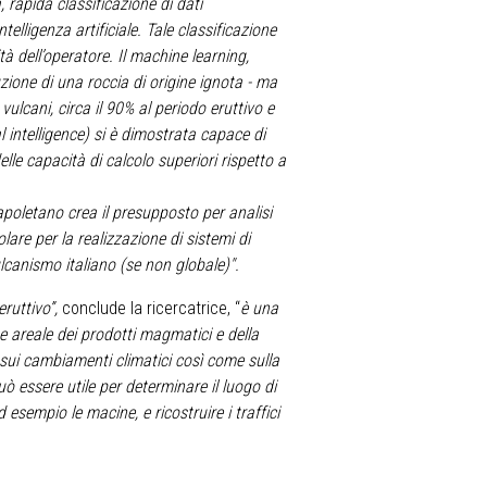
 rapida classificazione di dati
elligenza artificiale. Tale classificazione
tà dell’operatore. Il machine learning,
buzione di una roccia di origine ignota - ma
lcani, circa il 90% al periodo eruttivo e
al intelligence) si è dimostrata capace di
lle capacità di calcolo superiori rispetto a
napoletano crea il presupposto per analisi
olare per la realizzazione di sistemi di
ulcanismo italiano (se non globale)".
ruttivo”,
conclude la ricercatrice, “
è una
ne areale dei prodotti magmatici e della
e sui cambiamenti climatici così come sulla
uò essere utile per determinare il luogo di
esempio le macine, e ricostruire i traffici