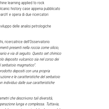
achine learning applied to rock
lcanic history case appena pubblicato
arch’ e opera di due ricercatori
viluppo delle analisi petrologiche
i, ricercatrice dell’Osservatorio
enti presenti nella roccia come silicio,
bario e via di seguito. Questo set chimico
olo deposito vulcanico sia nel corso dei
del serbatoio magmatico”.
rodotto depositi con una propria
zione e le caratteristiche del serbatoio
un individuo dalle sue caratteristiche
ametri che descrivono tali diversità,
n’operazione lunga e complessa. Tuttavia,