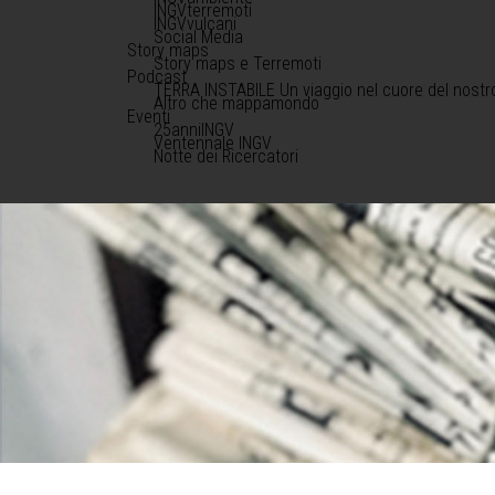
INGVterremoti
INGVvulcani
Social Media
Story maps
Story maps e Terremoti
Podcast
TERRA INSTABILE Un viaggio nel cuore del nostr
Altro che mappamondo
Eventi
25anniINGV
Ventennale INGV
Notte dei Ricercatori