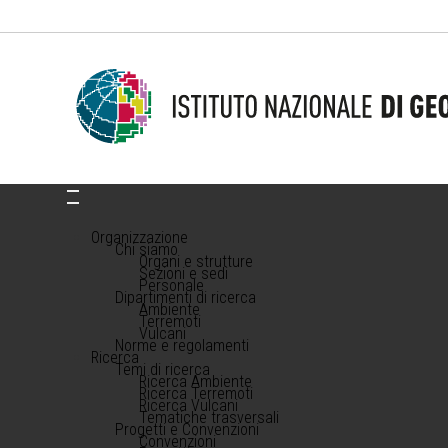
Organizzazione
Chi siamo
Organi e strutture
Sezioni e sedi
Personale
Dipartimenti di ricerca
Ambiente
Terremoti
Vulcani
Norme e regolamenti
Ricerca
Temi di ricerca
Ricerca Ambiente
Ricerca Terremoti
Ricerca Vulcani
Tematiche trasversali
Progetti e Convenzioni
Convenzioni