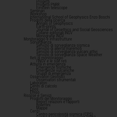
Progetti
Progetti PNRR
Einstein telescope
Seminari
Workshop
International School of Geophysics Enzo Boschi
Prodotti della ricerca
Annals of Geophysics
Earth-prints
Journal of Geoethics and Social Geosciences
Collane editoriali INGV
Monografie INGV
Monitoraggio e infrastrutture
Sorveglianza
Servizio di sorveglianza sismica
Servizio di allerta maremoti
Servizio di sorveglianza vulcani attivi
Servizio di sorveglianza Space Weather
Reti di monitoraggio
l'INGV e le sue reti
Attività in emergenza
Emergenze sismiche
Emergenze vulcaniche
Gruppi di emergenza
Osservatori Geofisici
Osservatori strumentali
Laboratori
Centri di calcolo
Epos
Emso
Risorse e Servizi
Prodotti del Monitoraggio
Report relazioni e rapporti
Bollettini
Mappe
Centri
Centro pericolosità sismica (CPS)