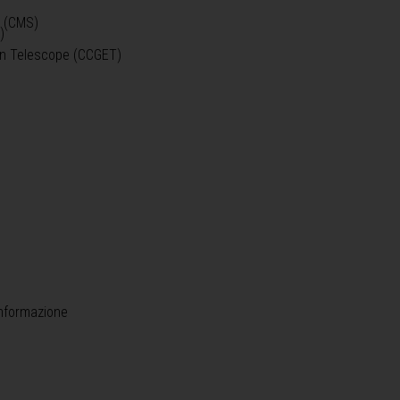
o (CMS)
)
)
ein Telescope (CCGET)
informazione