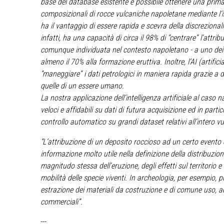
base del database esistente è possibile ottenere una prima,
composizionali di rocce vulcaniche napoletane mediante l’int
ha il vantaggio di essere rapida e scevra della discrezionali
infatti, ha una capacità di circa il 98% di “centrare” l’attri
comunque individuata nel contesto napoletano - a uno dei vu
almeno il 70% alla formazione eruttiva. Inoltre, l’AI (artifici
“maneggiare” i dati petrologici in maniera rapida grazie a de
quelle di un essere umano.
La nostra applicazione dell’intelligenza artificiale al caso 
veloci e affidabili su dati di futura acquisizione ed in partic
controllo automatico su grandi dataset relativi all’intero v
“L’attribuzione di un deposito roccioso ad un certo evento e
informazione molto utile nella definizione della distribuzio
magnitudo stessa dell’eruzione, degli effetti sul territorio 
mobilità delle specie viventi. In archeologia, per esempio, p
estrazione dei materiali da costruzione e di comune uso, ad 
commerciali”.
---