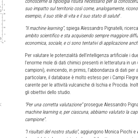
conoscerne la tipologia risulta necessario per la conosce
suo impatto sul territorio così come, analogamente, riconosc
esempio, il suo stile di vita e il suo stato di salute
”.
“Il machine learning”
, spiega Alessandro Pignatelli, ricerc
ambito scientifico e sta acquisendo sempre maggiore diffus
economica, sociale, e ci sono tentativi di applicazione anc
Per valutare le potenzialità dell’intelligenza artificiale i
l’enorme mole di dati chimici presenti in letteratura in un
campioni), evincendo, in primis, l’abbondanza di dati per a
particolare, il database è molto esteso per i Campi Flegre
carente per le attività vulcaniche di Ischia e Procida. Ino
gli obiettivi dello studio.
:
“Per una corretta valutazione”
prosegue Alessandro Pignat
machine learning e, per ciascuna, abbiamo valutato la capac
campione”.
“I risultati del nostro studio”
, aggiungono Monica Piochi e 