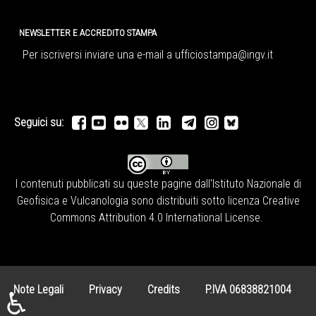
NEWSLETTER E ACCREDITO STAMPA
Per iscriversi inviare una e-mail a
ufficiostampa@ingv.it
Seguici su:
I contenuti pubblicati su queste pagine dall'
Istituto Nazionale di
Geofisica e Vulcanologia
sono distribuiti sotto licenza
Creative
Commons Attribution 4.0 International License
.
Note Legali
Privacy
Credits
P.IVA 06838821004
♿