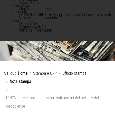
Social Media
Story maps
Story maps e Terremoti
Podcast
TERRA INSTABILE Un viaggio nel cuore del nostro pianeta
Altro che mappamondo
Eventi
25anniINGV
Ventennale INGV
Notte dei Ricercatori
Sei qui:
Home
Stampa e URP
Ufficio stampa
Note stampa
L’INGV apre le porte agli scienziati ucraini del settore delle
geoscienze