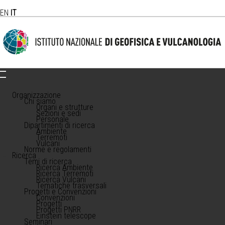
EN
IT
Organizzazione
Chi siamo
Organi e strutture
Sezioni e sedi
Personale
Dipartimenti di ricerca
Ambiente
Terremoti
Vulcani
Norme e regolamenti
Ricerca
Temi di ricerca
Ricerca Ambiente
Ricerca Terremoti
Ricerca Vulcani
Tematiche trasversali
Progetti e Convenzioni
Convenzioni
Progetti
Progetti PNRR
Einstein telescope
Seminari