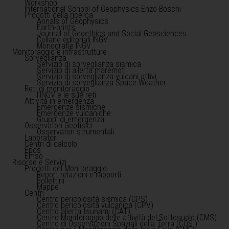
Workshop
International School of Geophysics Enzo Boschi
Prodotti della ricerca
Annals of Geophysics
Earth-prints
Journal of Geoethics and Social Geosciences
Collane editoriali INGV
Monografie INGV
Monitoraggio e infrastrutture
Sorveglianza
Servizio di sorveglianza sismica
Servizio di allerta maremoti
Servizio di sorveglianza vulcani attivi
Servizio di sorveglianza Space Weather
Reti di monitoraggio
l'INGV e le sue reti
Attività in emergenza
Emergenze sismiche
Emergenze vulcaniche
Gruppi di emergenza
Osservatori Geofisici
Osservatori strumentali
Laboratori
Centri di calcolo
Epos
Emso
Risorse e Servizi
Prodotti del Monitoraggio
Report relazioni e rapporti
Bollettini
Mappe
Centri
Centro pericolosità sismica (CPS)
Centro pericolosità vulcanica (CPV)
Centro allerta tsunami (CAT)
Centro Monitoraggio delle attività del Sottosuolo (CMS)
Centro di Osservazioni Spaziali della Terra (COS )