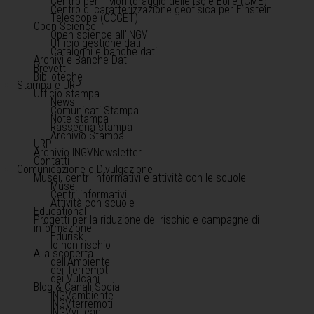
Centro per il Monitoraggio delle Isole Eolie (CME)
Centro di caratterizzazione geofisica per Einstein
Telescope (CCGET)
Open Science
Open science all'INGV
Ufficio gestione dati
Cataloghi e banche dati
Archivi e Banche Dati
Brevetti
Biblioteche
Stampa e URP
Ufficio stampa
News
Comunicati Stampa
Note stampa
Rassegna stampa
Archivio Stampa
URP
Archivio INGVNewsletter
Contatti
Comunicazione e Divulgazione
Musei, centri informativi e attività con le scuole
Musei
Centri informativi
Attività con scuole
Educational
Progetti per la riduzione del rischio e campagne di
informazione
Edurisk
Io non rischio
Alla scoperta
dell'Ambiente
dei Terremoti
dei Vulcani
Blog & Canali Social
INGVambiente
INGVterremoti
INGVvulcani