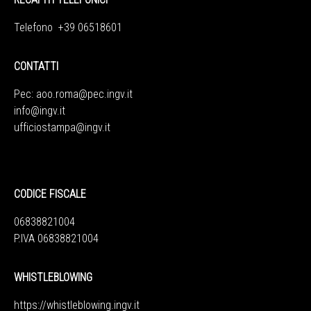
Telefono +39 06518601
CONTATTI
Pec:
aoo.roma@pec.ingv.it
info@ingv.it
ufficiostampa@ingv.it
CODICE FISCALE
06838821004
P.IVA 06838821004
WHISTLEBLOWING
https://whistleblowing.ingv.
it