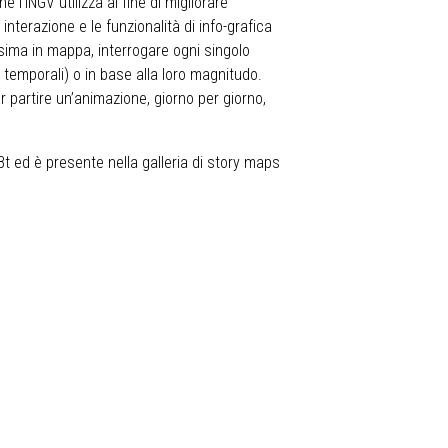
l'INGV utilizza al fine di migliorare
interazione e le funzionalità di info-grafica
ssima in mappa, interrogare ogni singolo
i temporali) o in base alla loro magnitudo.
ar partire un’animazione, giorno per giorno,
Bt
ed è presente nella galleria di story maps