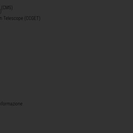
o (CMS)
)
)
ein Telescope (CCGET)
informazione