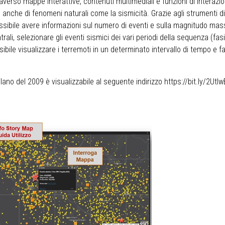
erso mappe interattive, contenuti multimediali e funzioni di interazione 
 anche di fenomeni naturali come la sismicità. Grazie agli strumenti di 
possibile avere informazioni sul numero di eventi e sulla magnitudo ma
rali, selezionare gli eventi sismici dei vari periodi della sequenza (fas
ibile visualizzare i terremoti in un determinato intervallo di tempo e f
lano del 2009 è visualizzabile al seguente indirizzo
https://bit.ly/2Utlw
/