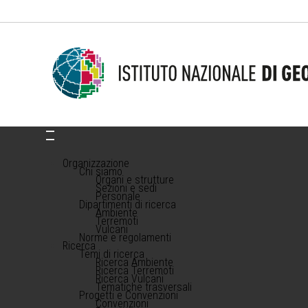
Organizzazione
Chi siamo
Organi e strutture
Sezioni e sedi
Personale
Dipartimenti di ricerca
Ambiente
Terremoti
Vulcani
Norme e regolamenti
Ricerca
Temi di ricerca
Ricerca Ambiente
Ricerca Terremoti
Ricerca Vulcani
Tematiche trasversali
Progetti e Convenzioni
Convenzioni