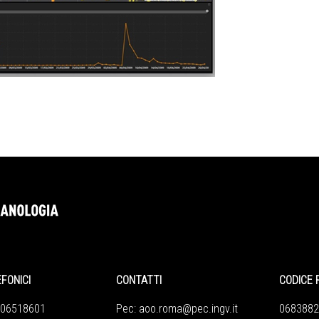
EFONICI
CONTATTI
CODICE 
 06518601
Pec:
aoo.roma@pec.ingv.it
0683882