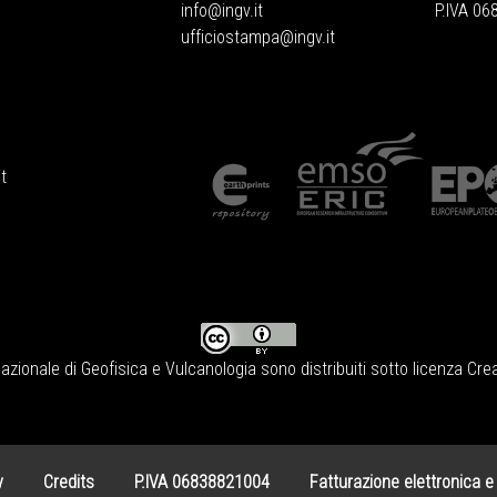
info@ingv.it
P.IVA 0
ufficiostampa@ingv.it
t
Nazionale di Geofisica e Vulcanologia
sono distribuiti sotto licenza
Crea
y
Credits
P.IVA 06838821004
Fatturazione elettronica e