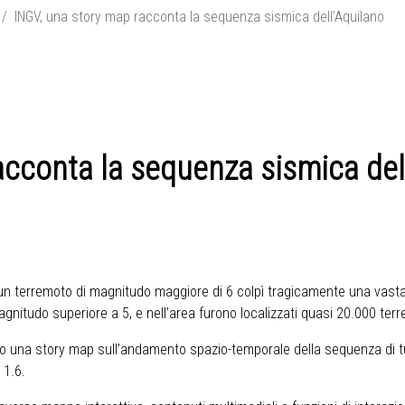
INGV, una story map racconta la sequenza sismica dell’Aquilano
acconta la sequenza sismica del
.32, un terremoto di magnitudo maggiore di 6 colpì tragicamente una vasta
gnitudo superiore a 5, e nell’area furono localizzati quasi 20.000 terr
ato una story map sull’andamento spazio-temporale della sequenza di tu
 1.6.