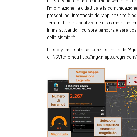
La "story map" è un’applicazione web che attrav
l’informazione, la didattica e la comunicazione
presenti nell'interfaccia dell’applicazione è 
terremoto per visualizzarne i parametri ipocent
Infine attivando il cursore temporale sarà poss
della sismicità.
La story map sulla sequenza sismica dell'Aqui
di INGVterremoti
http://ingv.maps.arcgis.com