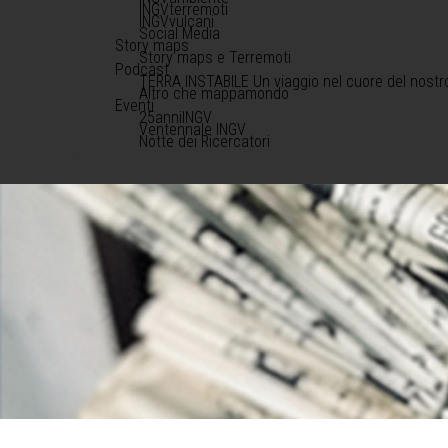
INGVterremoti
INGVvulcani
Social Media
Story maps
Story maps e Terremoti
Podcast
TERRA INSTABILE Un viaggio nel cuore del nostr
Altro che mappamondo
Eventi
25anniINGV
Ventennale INGV
Notte dei Ricercatori