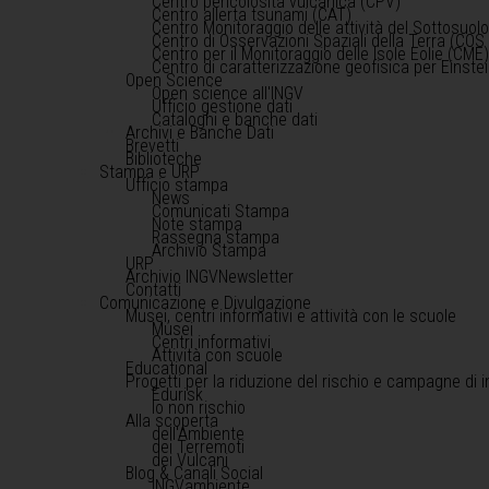
Centro pericolosità vulcanica (CPV)
Centro allerta tsunami (CAT)
Centro Monitoraggio delle attività del Sottosuol
Centro di Osservazioni Spaziali della Terra (COS 
Centro per il Monitoraggio delle Isole Eolie (CME
Centro di caratterizzazione geofisica per Einst
Open Science
Open science all'INGV
Ufficio gestione dati
Cataloghi e banche dati
Archivi e Banche Dati
Brevetti
Biblioteche
Stampa e URP
Ufficio stampa
News
Comunicati Stampa
Note stampa
Rassegna stampa
Archivio Stampa
URP
Archivio INGVNewsletter
Contatti
Comunicazione e Divulgazione
Musei, centri informativi e attività con le scuole
Musei
Centri informativi
Attività con scuole
Educational
Progetti per la riduzione del rischio e campagne di 
Edurisk
Io non rischio
Alla scoperta
dell'Ambiente
dei Terremoti
dei Vulcani
Blog & Canali Social
INGVambiente