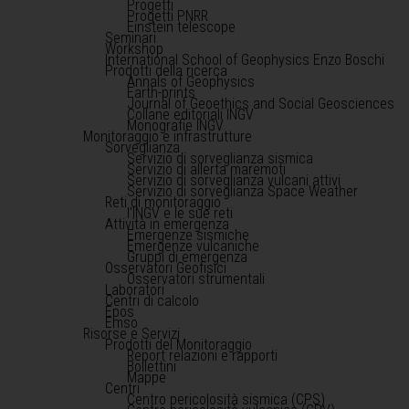
Progetti
Progetti PNRR
Einstein telescope
Seminari
Workshop
International School of Geophysics Enzo Boschi
Prodotti della ricerca
Annals of Geophysics
Earth-prints
Journal of Geoethics and Social Geosciences
Collane editoriali INGV
Monografie INGV
Monitoraggio e infrastrutture
Sorveglianza
Servizio di sorveglianza sismica
Servizio di allerta maremoti
Servizio di sorveglianza vulcani attivi
Servizio di sorveglianza Space Weather
Reti di monitoraggio
l'INGV e le sue reti
Attività in emergenza
Emergenze sismiche
Emergenze vulcaniche
Gruppi di emergenza
Osservatori Geofisici
Osservatori strumentali
Laboratori
Centri di calcolo
Epos
Emso
Risorse e Servizi
Prodotti del Monitoraggio
Report relazioni e rapporti
Bollettini
Mappe
Centri
Centro pericolosità sismica (CPS)