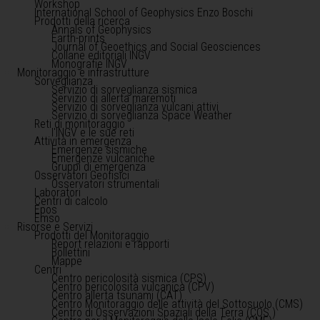
Workshop
International School of Geophysics Enzo Boschi
Prodotti della ricerca
Annals of Geophysics
Earth-prints
Journal of Geoethics and Social Geosciences
Collane editoriali INGV
Monografie INGV
Monitoraggio e infrastrutture
Sorveglianza
Servizio di sorveglianza sismica
Servizio di allerta maremoti
Servizio di sorveglianza vulcani attivi
Servizio di sorveglianza Space Weather
Reti di monitoraggio
l'INGV e le sue reti
Attività in emergenza
Emergenze sismiche
Emergenze vulcaniche
Gruppi di emergenza
Osservatori Geofisici
Osservatori strumentali
Laboratori
Centri di calcolo
Epos
Emso
Risorse e Servizi
Prodotti del Monitoraggio
Report relazioni e rapporti
Bollettini
Mappe
Centri
Centro pericolosità sismica (CPS)
Centro pericolosità vulcanica (CPV)
Centro allerta tsunami (CAT)
Centro Monitoraggio delle attività del Sottosuolo (CMS)
Centro di Osservazioni Spaziali della Terra (COS )