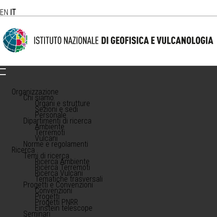
EN
IT
Organizzazione
Chi siamo
Organi e strutture
Sezioni e sedi
Personale
Dipartimenti di ricerca
Ambiente
Terremoti
Vulcani
Norme e regolamenti
Ricerca
Temi di ricerca
Ricerca Ambiente
Ricerca Terremoti
Ricerca Vulcani
Tematiche trasversali
Progetti e Convenzioni
Convenzioni
Progetti
Progetti PNRR
Einstein telescope
Seminari