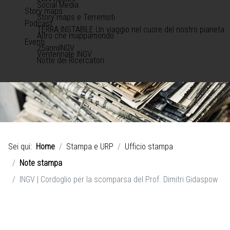
Social Media
Story maps
Story maps e Terremoti
Podcast
TERRA INSTABILE Un viaggio nel cuore del nostro pianeta
Altro che mappamondo
Eventi
25anniINGV
Ventennale INGV
Notte dei Ricercatori
Sei qui:
Home
Stampa e URP
Ufficio stampa
Note stampa
INGV | Cordoglio per la scomparsa del Prof. Dimitri Gidaspow