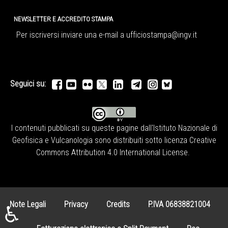
NEWSLETTER E ACCREDITO STAMPA
Per iscriversi inviare una e-mail a
ufficiostampa@ingv.it
Seguici su:
I contenuti pubblicati su queste pagine dall'
Istituto Nazionale di
Geofisica e Vulcanologia
sono distribuiti sotto licenza
Creative
Commons Attribution 4.0 International License
.
Note Legali
Privacy
Credits
P.IVA 06838821004
♿