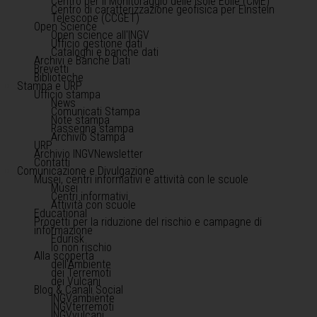
Centro per il Monitoraggio delle Isole Eolie (CME)
Centro di caratterizzazione geofisica per Einstein
Telescope (CCGET)
Open Science
Open science all'INGV
Ufficio gestione dati
Cataloghi e banche dati
Archivi e Banche Dati
Brevetti
Biblioteche
Stampa e URP
Ufficio stampa
News
Comunicati Stampa
Note stampa
Rassegna stampa
Archivio Stampa
URP
Archivio INGVNewsletter
Contatti
Comunicazione e Divulgazione
Musei, centri informativi e attività con le scuole
Musei
Centri informativi
Attività con scuole
Educational
Progetti per la riduzione del rischio e campagne di
informazione
Edurisk
Io non rischio
Alla scoperta
dell'Ambiente
dei Terremoti
dei Vulcani
Blog & Canali Social
INGVambiente
INGVterremoti
INGVvulcani