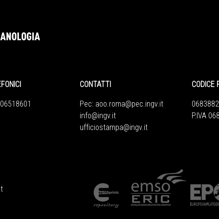
EFONICI
CONTATTI
CODICE 
 06518601
Pec:
aoo.roma@pec.ingv.it
0683882
info@ingv.it
P.IVA 0
ufficiostampa@ingv.it
t