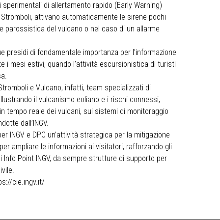
mi sperimentali di allertamento rapido (Early Warning)
a Stromboli, attivano automaticamente le sirene pochi
one parossistica del vulcano o nel caso di un allarme
 due presidi di fondamentale importanza per l’informazione
e i mesi estivi, quando l’attività escursionistica di turisti
sa.
 Stromboli e Vulcano, infatti, team specializzati di
illustrando il vulcanismo eoliano e i rischi connessi,
à in tempo reale dei vulcani, sui sistemi di monitoraggio
ndotte dall’INGV.
r INGV e DPC un’attività strategica per la mitigazione
per ampliare le informazioni ai visitatori, rafforzando gli
li Info Point INGV, da sempre strutture di supporto per
vile.
ps://cie.ingv.it/