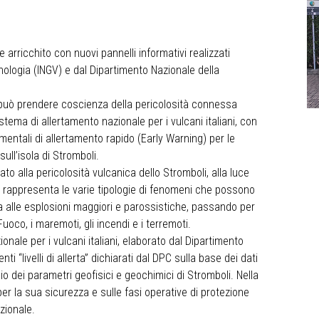
e arricchito con nuovi pannelli informativi realizzati
anologia (INGV) e dal Dipartimento Nazionale della
ore può prendere coscienza della pericolosità connessa
Sistema di allertamento nazionale per i vulcani italiani, con
mentali di allertamento rapido (Early Warning) per le
ull’isola di Stromboli.
cato alla pericolosità vulcanica dello Stromboli, alla luce
, rappresenta le varie tipologie di fenomeni che possono
aria alle esplosioni maggiori e parossistiche, passando per
Fuoco, i maremoti, gli incendi e i terremoti.
onale per i vulcani italiani, elaborato dal Dipartimento
nti “livelli di allerta” dichiarati dal DPC sulla base dei dati
o dei parametri geofisici e geochimici di Stromboli. Nella
i per la sua sicurezza e sulle fasi operative di protezione
azionale.