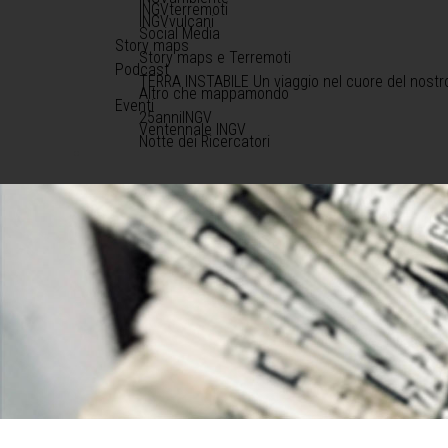
INGVterremoti
INGVvulcani
Social Media
Story maps
Story maps e Terremoti
Podcast
TERRA INSTABILE Un viaggio nel cuore del nostr
Altro che mappamondo
Eventi
25anniINGV
Ventennale INGV
Notte dei Ricercatori