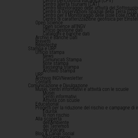
Centro pericolosità vulcanica (CPV)
Centro allerta tsunami (CAT)
Centro Monitoraggio delle attività del Sottosuol
Centro di Osservazioni Spaziali della Terra (COS 
Centro per il Monitoraggio delle Isole Eolie (CME
Centro di caratterizzazione geofisica per Einst
Open Science
Open science all'INGV
Ufficio gestione dati
Cataloghi e banche dati
Archivi e Banche Dati
Brevetti
Biblioteche
Stampa e URP
Ufficio stampa
News
Comunicati Stampa
Note stampa
Rassegna stampa
Archivio Stampa
URP
Archivio INGVNewsletter
Contatti
Comunicazione e Divulgazione
Musei, centri informativi e attività con le scuole
Musei
Centri informativi
Attività con scuole
Educational
Progetti per la riduzione del rischio e campagne di 
Edurisk
Io non rischio
Alla scoperta
dell'Ambiente
dei Terremoti
dei Vulcani
Blog & Canali Social
INGVambiente