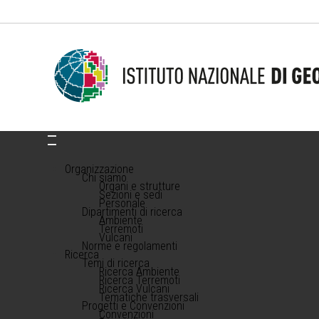
Organizzazione
Chi siamo
Organi e strutture
Sezioni e sedi
Personale
Dipartimenti di ricerca
Ambiente
Terremoti
Vulcani
Norme e regolamenti
Ricerca
Temi di ricerca
Ricerca Ambiente
Ricerca Terremoti
Ricerca Vulcani
Tematiche trasversali
Progetti e Convenzioni
Convenzioni