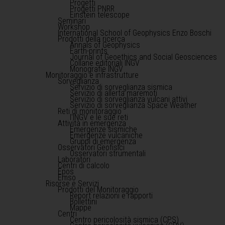
Progetti
Progetti PNRR
Einstein telescope
Seminari
Workshop
International School of Geophysics Enzo Boschi
Prodotti della ricerca
Annals of Geophysics
Earth-prints
Journal of Geoethics and Social Geosciences
Collane editoriali INGV
Monografie INGV
Monitoraggio e infrastrutture
Sorveglianza
Servizio di sorveglianza sismica
Servizio di allerta maremoti
Servizio di sorveglianza vulcani attivi
Servizio di sorveglianza Space Weather
Reti di monitoraggio
l'INGV e le sue reti
Attività in emergenza
Emergenze sismiche
Emergenze vulcaniche
Gruppi di emergenza
Osservatori Geofisici
Osservatori strumentali
Laboratori
Centri di calcolo
Epos
Emso
Risorse e Servizi
Prodotti del Monitoraggio
Report relazioni e rapporti
Bollettini
Mappe
Centri
Centro pericolosità sismica (CPS)