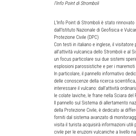
l’Info Point di Stromboli
L’Info Point di Stromboli è stato rinnovato 
dall’Istituto Nazionale di Geofisica e Vulc
Protezione Civile (DPC)
Con testi in italiano e inglese, il visitat
all’attività vulcanica dello Stromboli e al 
un focus particolare sui due sistemi speri
esplosioni parossistiche e per i maremoti s
In particolare, il pannello informativo dedi
delle conoscenze della ricerca scientifica
interessare il vulcano: dall’attività ordin
le colate laviche, le frane nella Sciara del 
Il pannello sul Sistema di allertamento nazi
della Protezione Civile, è dedicato ai differe
forniti dal sistema avanzato di monitoraggi
visita il turista acquisirà informazioni util
civile per le eruzioni vulcaniche a livello n