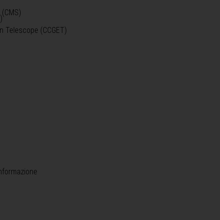
o (CMS)
)
)
ein Telescope (CCGET)
informazione